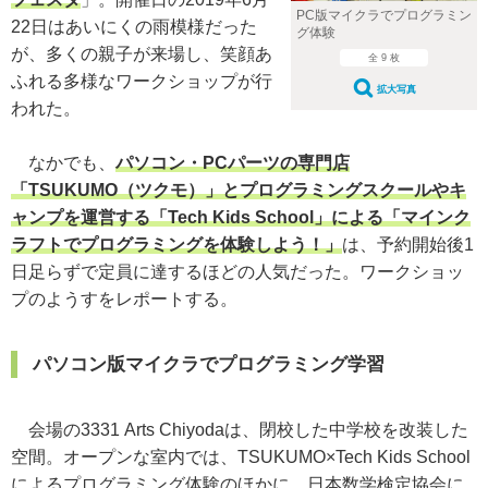
PC版マイクラでプログラミン
22日はあいにくの雨模様だった
グ体験
が、多くの親子が来場し、笑顔あ
全 9 枚
ふれる多様なワークショップが行
拡大写真
われた。
なかでも、
パソコン・PCパーツの専門店
「TSUKUMO（ツクモ）」とプログラミングスクールやキ
ャンプを運営する「Tech Kids School」による「マインク
ラフトでプログラミングを体験しよう！」
は、予約開始後1
日足らずで定員に達するほどの人気だった。ワークショッ
プのようすをレポートする。
パソコン版マイクラでプログラミング学習
会場の3331 Arts Chiyodaは、閉校した中学校を改装した
空間。オープンな室内では、TSUKUMO×Tech Kids School
によるプログラミング体験のほかに、日本数学検定協会に