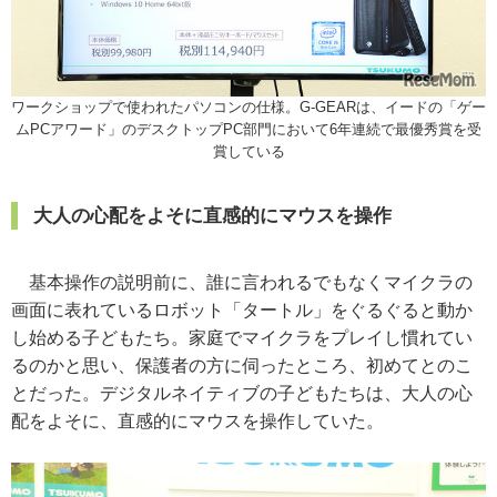
ワークショップで使われたパソコンの仕様。G-GEARは、イードの「ゲー
ムPCアワード」のデスクトップPC部門において6年連続で最優秀賞を受
賞している
大人の心配をよそに直感的にマウスを操作
基本操作の説明前に、誰に言われるでもなくマイクラの
画面に表れているロボット「タートル」をぐるぐると動か
し始める子どもたち。家庭でマイクラをプレイし慣れてい
るのかと思い、保護者の方に伺ったところ、初めてとのこ
とだった。デジタルネイティブの子どもたちは、大人の心
配をよそに、直感的にマウスを操作していた。