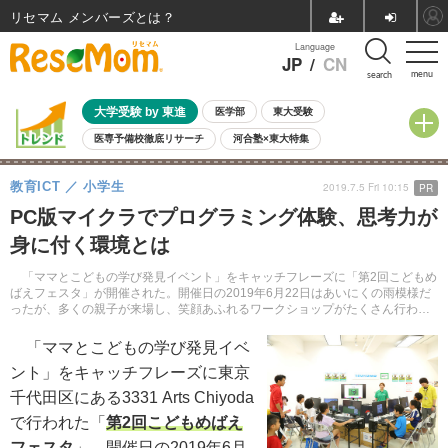
リセマム メンバーズ
Language
JP
/
CN
menu
search
大学受験 by 東進
医学部
東大受験
医専予備校徹底リサーチ
河合塾×東大特集
親子で考える大学選び
高校受験
中学受験
小学校受験
教育ICT
小学生
2019.7.5 Fri 10:15
PR
共通テスト
夏休み
8月開催学校説明会・相談会
PC版マイクラでプログラミング体験、思考力が
8月開催イベント・WS
全国公立高校 過去問
人気記事
身に付く環境とは
自由研究教材（小学生向け）
自由研究教材（中学生向け）
ランキング
「ママとこどもの学び発見イベント」をキャッチフレーズに「第2回こどもめ
ばえフェスタ」が開催された。開催日の2019年6月22日はあいにくの雨模様だ
ったが、多くの親子が来場し、笑顔あふれるワークショップがたくさん行われ
た。
「ママとこどもの学び発見イベ
ント」をキャッチフレーズに東京
千代田区にある3331 Arts Chiyoda
で行われた「
第2回こどもめばえ
フェスタ
」。開催日の2019年6月