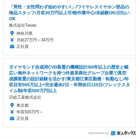
「男性・女性問わず始めやすい!」/ワイヤレスイヤホン部品の
検品スタッフ/月収30万円以上可/軽作業中心/未経験OK/日払い
OK
株式会社Tetote
神奈川県
月給27万円～34万円
正社員
ダイヤモンド合成用CVD装置の機構設計/60年以上の歴史と幅
広い海外ネットワークを持つ外資系商社グループ企業で真空
成膜装置の設計経験を活かす/東京都江東区勤務・転勤なし/年
収目安500万以上×完全週休2日・年間休日125日/フレックスタ
イム制/年収500万円以上
日総工産株式会社
東京都
年収500万円～
正社員
Sponsored by