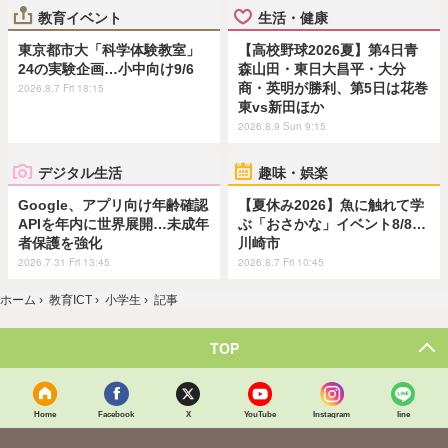
教育イベント
生活・健康
東京都市大「科学体験教室」
【高校野球2026夏】第4日青
24の実験企画…小中向け9/6
森山田・東日大昌平・大分
商・英明が勝利、第5日は花巻
2026.8.7 Fri 18:15
東vs新田ほか
2026.8.9 Sun 9:15
デジタル生活
趣味・娯楽
Google、アプリ向け年齢確認
【夏休み2026】魚に触れて学
APIを年内に世界展開…未成年
ぶ「おさかな」イベント8/8…
者保護を強化
川崎市
2026.7.31 Fri 13:45
2026.8.7 Fri 10:45
ホーム
›
教育ICT
›
小学生
›
記事
TOP
Home
Facebook
X
YouTube
Instagram
line