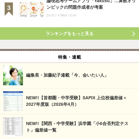
論理思考ゲームアプリ「Yakusu」…算数オリ
ンピックの問題作成者が考案
2018.7.4 Wed 13:45
ランキングをもっと見る
特集・連載
編集長・加藤紀子連載「今、会いたい人」
NEW!!【首都圏・中学受験】SAPIX 上位校偏差値＜
2027年度版（2026年4月）
NEW!!【関西・中学受験】浜学園「小6合否判定テス
ト」偏差値一覧