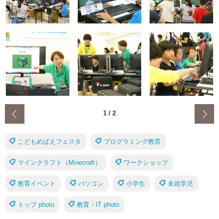
‹
1
/
2
こどもめばえフェスタ
プログラミング教育
マインクラフト（Minecraft）
ワークショップ
教育イベント
パソコン
小学生
未就学児
トップ photo
教育・IT photo