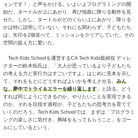
ョンです！」と声をかける。いよいよプログラミングの開
始だ。タートルが上にあがり、再び地面に降りる動作を見
せた。しかし、タートルがどのくらい上にあがり、降りる
かは特に説明していない。それにも関わらず、子どもたち
は、矢印を2個並べて、ミッションをクリアしていた。その
空間の捉え方に驚いた。
Tech Kids Schoolを運営するCA Tech Kids取締役 ディレ
クターの鈴木拓氏は、「大人が思っているより子どもたち
の考える力と実行力はすごいですよ。はじめに見本を示し
て、それをもとにどうすればよいかを考えさせる。
みん
な、夢中でトライ＆エラーを繰り返します
」と語る。どう
すれば同じようにできるのか、やりたいことを実現できる
のか、それを目指す過程が、子どもたちの思考力を育てて
いくのだろう。Tech Kids Schoolでは、まずは「プログラミ
ングの楽しさに気付き、興味をもってもらうこと」をゴー
ルにしているという。