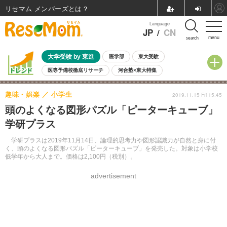
リセマム メンバーズ
Language
JP
/
CN
menu
search
大学受験 by 東進
医学部
東大受験
医専予備校徹底リサーチ
河合塾×東大特集
親子で考える大学選び
高校受験
中学受験
小学校受験
趣味・娯楽
小学生
2019.11.15 Fri 15:45
共通テスト
夏休み
8月開催学校説明会・相談会
頭のよくなる図形パズル「ピーターキューブ」
8月開催イベント・WS
全国公立高校 過去問
人気記事
学研プラス
自由研究教材（小学生向け）
自由研究教材（中学生向け）
ランキング
学研プラスは2019年11月14日、論理的思考力や図形認識力が自然と身に付
く、頭のよくなる図形パズル「ピーターキューブ」を発売した。対象は小学校
低学年から大人まで。価格は2,100円（税別）。
advertisement