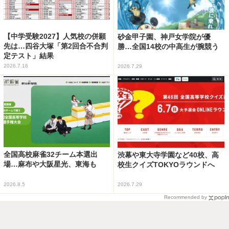
【中学受験2027】人気校の併願
砂金甲子園、神戸女学院が優
先は…四谷大塚「第2回合不合判
勝…全国14校の中高生が腕競う
定テスト」結果
2026.7.16
2026.7.29
全国高校麻雀32チーム本選出
渋幕や東大寺学園など40校、高
場…麻布や大阪星光、東海も
校生クイズTOKYOラウンドへ
2026.8.5
2026.7.29
Recommended by