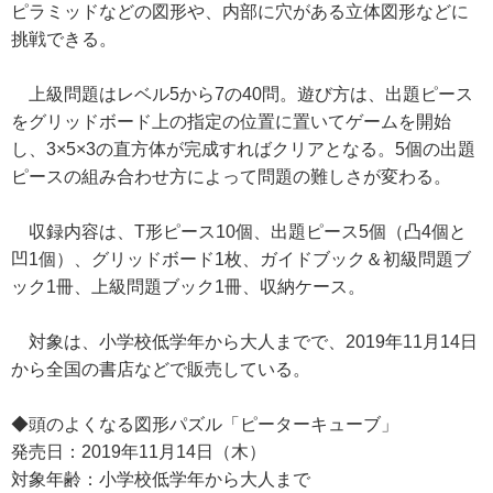
ピラミッドなどの図形や、内部に穴がある立体図形などに
挑戦できる。
上級問題はレベル5から7の40問。遊び方は、出題ピース
をグリッドボード上の指定の位置に置いてゲームを開始
し、3×5×3の直方体が完成すればクリアとなる。5個の出題
ピースの組み合わせ方によって問題の難しさが変わる。
収録内容は、T形ピース10個、出題ピース5個（凸4個と
凹1個）、グリッドボード1枚、ガイドブック＆初級問題ブ
ック1冊、上級問題ブック1冊、収納ケース。
対象は、小学校低学年から大人までで、2019年11月14日
から全国の書店などで販売している。
◆頭のよくなる図形パズル「ピーターキューブ」
発売日：2019年11月14日（木）
対象年齢：小学校低学年から大人まで