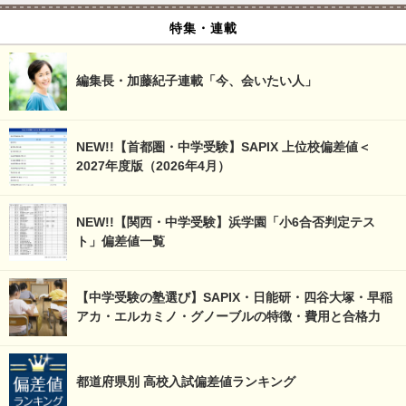
特集・連載
編集長・加藤紀子連載「今、会いたい人」
NEW!!【首都圏・中学受験】SAPIX 上位校偏差値＜
2027年度版（2026年4月）
NEW!!【関西・中学受験】浜学園「小6合否判定テス
ト」偏差値一覧
【中学受験の塾選び】SAPIX・日能研・四谷大塚・早稲
アカ・エルカミノ・グノーブルの特徴・費用と合格力
都道府県別 高校入試偏差値ランキング