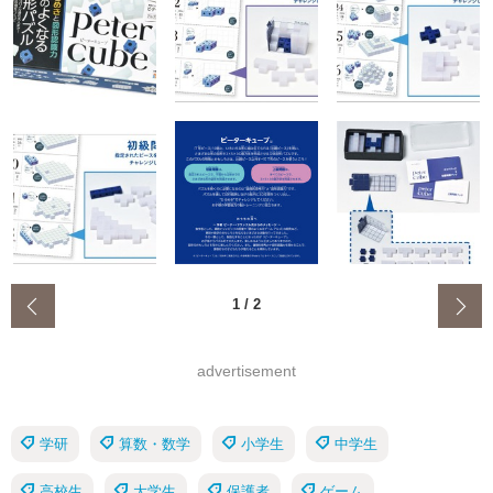
‹
1
/
2
advertisement
学研
算数・数学
小学生
中学生
高校生
大学生
保護者
ゲーム