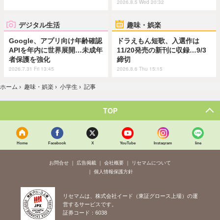
2026.8.5 Wed 20:32
デジタル生活
趣味・娯楽
Google、アプリ向け年齢確認
ドラえもん短歌、入選作は
APIを年内に世界展開…未成年
11/20発売の新刊に収録…9/3
者保護を強化
締切
2026.7.31 Fri 13:45
2026.8.6 Thu 15:15
ホーム
›
趣味・娯楽
›
小学生
›
記事
TOP
Home
Facebook
X
YouTube
Instagram
line
お問合せ
広告掲載
会社概要
リセマムについて
個人情報保護方針
リセマムは、株式会社イード（東証グロース上場）の運
営するサービスです。
証券コード：6038