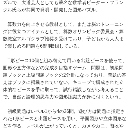
ズルで、大道芸人としても著名な数学者ピーター・フラン
クル氏らが共同で発明・開発した図形パズル。
算数力を向上させる教材として、または脳のトレーニン
グに役立つアイテムとして、算数オリンピック委員会・算
数教室アルゴクラブ推奨を受けており、子どもから大人ま
で楽しめる問題を66問収録している。
T形ピース10個と組み替えて用いる出題ピースを使って、
図形や直方体などの完成を目指すゲーム。問題は、初級問
題ブックと上級問題ブックの2分冊になっており、問題の答
えはブックに掲載されていない。キューブで構成された立
体的なピースを手に取って、試行錯誤しながら考えること
で、自然と論理的思考力や図形認識力が身に付くという。
初級問題はレベル1から4の26問。遊び方は問題に指定さ
れたT形ピースと出題ピースを用い、平面図形や立体図形な
どを作る。レベルが上がっていくと、カメやカニ、階段や