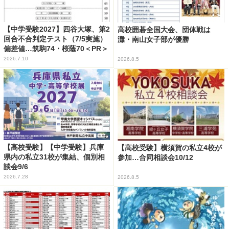
【中学受験2027】四谷大塚、第2
高校囲碁全国大会、団体戦は
回合不合判定テスト（7/5実施）
灘・南山女子部が優勝
偏差値…筑駒74・桜蔭70＜PR＞
2026.7.10
2026.8.5
【高校受験】【中学受験】兵庫
【高校受験】横須賀の私立4校が
県内の私立31校が集結、個別相
参加…合同相談会10/12
談会9/6
2026.7.28
2026.8.5