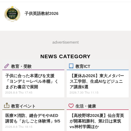
子供英語教材2026
advertisement
NEWS CATEGORY
教育・受験
教育ICT
子供に合った本選びを支援
【夏休み2026】東大メタバー
「ヨンデミーレベル本棚」く
ス工学部、生成AIなどジュニ
まざわ書店で展開
ア講座6選
2026.8.6 Thu 17:45
2026.7.30 Thu 11:15
教育イベント
生活・健康
医療✕消防、縫合デモやAED
【高校野球2026夏】仙台育英
講習も「おしごと体験博」9/5
が開幕戦勝利、第2日は東筑
vs神村学園ほか
2026.8.6 Thu 18:15