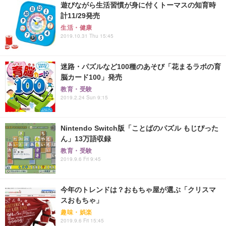
遊びながら生活習慣が身に付くトーマスの知育時
計11/29発売
生活・健康
2019.10.31 Thu 15:45
迷路・パズルなど100種のあそび「花まるラボの育
脳カード100」発売
教育・受験
2019.2.24 Sun 9:15
Nintendo Switch版「ことばのパズル もじぴった
ん」13万語収録
教育・受験
2019.9.6 Fri 9:45
今年のトレンドは？おもちゃ屋が選ぶ「クリスマ
スおもちゃ」
趣味・娯楽
2019.9.6 Fri 15:45