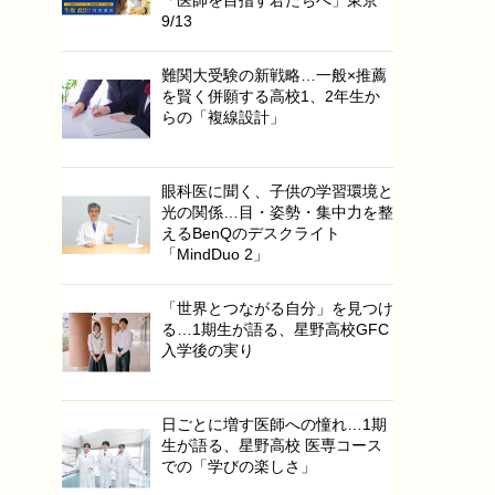
9/13
難関大受験の新戦略…一般×推薦
を賢く併願する高校1、2年生か
らの「複線設計」
眼科医に聞く、子供の学習環境と
光の関係…目・姿勢・集中力を整
えるBenQのデスクライト
「MindDuo 2」
「世界とつながる自分」を見つけ
る…1期生が語る、星野高校GFC
入学後の実り
日ごとに増す医師への憧れ…1期
生が語る、星野高校 医専コース
での「学びの楽しさ」