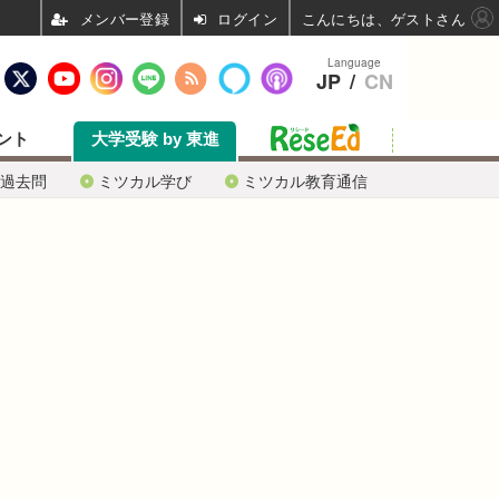
ログイン
こんにちは、ゲストさん
Language
JP
/
CN
ント
大学受験 by 東進
過去問
ミツカル学び
ミツカル教育通信