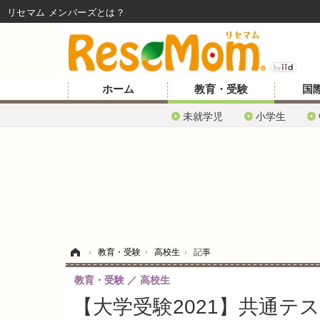
リセマム メンバーズ
ホーム
教育・受験
国
未就学児
小学生
ホーム
›
教育・受験
›
高校生
›
記事
教育・受験
高校生
【大学受験2021】共通