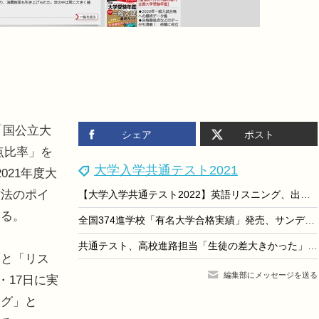
「国公立大
シェア
ポスト
点比率」を
大学入学共通テスト2021
021年度大
方法のポイ
【大学入学共通テスト2022】英語リスニング、出題傾向変化
いる。
全国374進学校「有名大学合格実績」発売、サンデー毎日
共通テスト、高校進路担当「生徒の差大きかった」2割
と「リス
編集部にメッセージを送る
・17日に実
ング」と