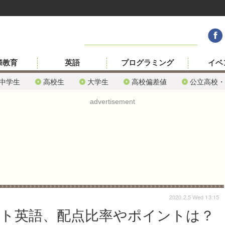
際教育
英語
プログラミング
イベ
中学生
高校生
大学生
高校偏差値
公立高校・
advertisement
2020.2.5 Wed 13:15
テスト英語、配点比率やポイントは？