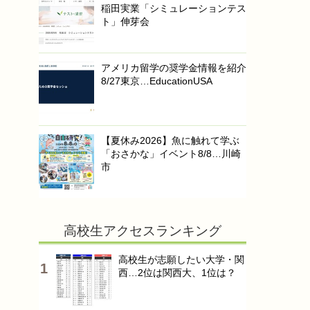
稲田実業「シミュレーションテス
ト」伸芽会
アメリカ留学の奨学金情報を紹介
8/27東京…EducationUSA
【夏休み2026】魚に触れて学ぶ
「おさかな」イベント8/8…川崎
市
高校生アクセスランキング
高校生が志願したい大学・関
西…2位は関西大、1位は？