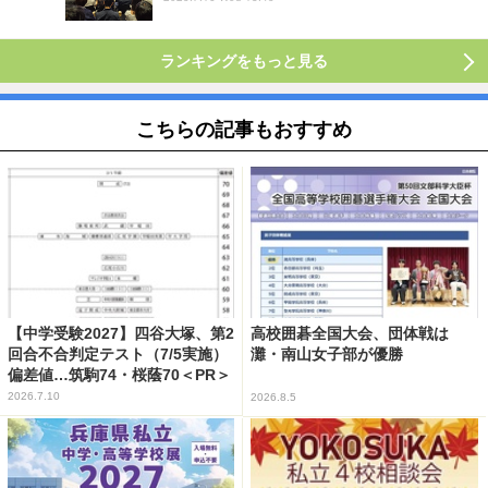
ランキングをもっと見る
こちらの記事もおすすめ
【中学受験2027】四谷大塚、第2
高校囲碁全国大会、団体戦は
回合不合判定テスト（7/5実施）
灘・南山女子部が優勝
偏差値…筑駒74・桜蔭70＜PR＞
2026.7.10
2026.8.5