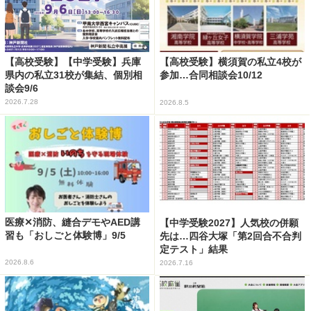
【高校受験】【中学受験】兵庫
【高校受験】横須賀の私立4校が
県内の私立31校が集結、個別相
参加…合同相談会10/12
談会9/6
2026.7.28
2026.8.5
医療✕消防、縫合デモやAED講
【中学受験2027】人気校の併願
習も「おしごと体験博」9/5
先は…四谷大塚「第2回合不合判
定テスト」結果
2026.8.6
2026.7.16