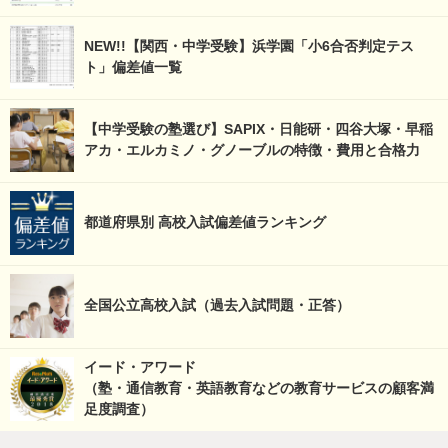
NEW!!【関西・中学受験】浜学園「小6合否判定テス
ト」偏差値一覧
【中学受験の塾選び】SAPIX・日能研・四谷大塚・早稲
アカ・エルカミノ・グノーブルの特徴・費用と合格力
都道府県別 高校入試偏差値ランキング
全国公立高校入試（過去入試問題・正答）
イード・アワード
（塾・通信教育・英語教育などの教育サービスの顧客満
足度調査）