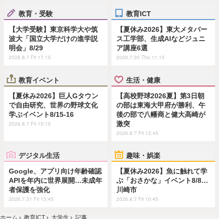
教育・受験
教育ICT
【大学受験】東京科学大や筑
【夏休み2026】東大メタバー
波大「国立大学だけの進学説
ス工学部、生成AIなどジュニ
明会」8/29
ア講座6選
2026.8.7 Fri 17:15
2026.7.30 Thu 11:15
教育イベント
生活・健康
【夏休み2026】巨人Gタウン
【高校野球2026夏】第3日朝
で自由研究、世界の野球文化
の部は東海大甲府が勝利、午
学ぶイベント8/15-16
後の部で八幡商と健大高崎が
激突
2026.8.7 Fri 15:15
2026.8.7 Fri 12:45
デジタル生活
趣味・娯楽
Google、アプリ向け年齢確認
【夏休み2026】魚に触れて学
APIを年内に世界展開…未成年
ぶ「おさかな」イベント8/8…
者保護を強化
川崎市
2026.7.31 Fri 13:45
2026.8.7 Fri 10:45
ホーム
›
教育ICT
›
大学生
›
記事