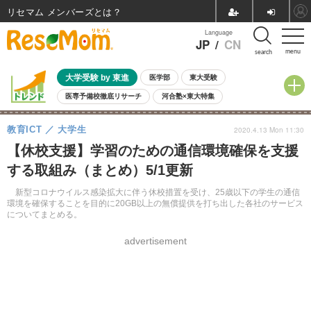
リセマム メンバーズ
Language
JP
/
CN
menu
search
大学受験 by 東進
医学部
東大受験
医専予備校徹底リサーチ
河合塾×東大特集
親子で考える大学選び
高校受験
中学受験
小学校受験
教育ICT
大学生
2020.4.13 Mon 11:30
共通テスト
夏休み
8月開催学校説明会・相談会
【休校支援】学習のための通信環境確保を支援
8月開催イベント・WS
全国公立高校 過去問
人気記事
する取組み（まとめ）5/1更新
自由研究教材（小学生向け）
自由研究教材（中学生向け）
ランキング
新型コロナウイルス感染拡大に伴う休校措置を受け、25歳以下の学生の通信
環境を確保することを目的に20GB以上の無償提供を打ち出した各社のサービス
についてまとめる。
advertisement