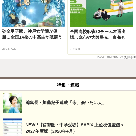
砂金甲子園、神戸女学院が優
全国高校麻雀32チーム本選出
勝…全国14校の中高生が腕競う
場…麻布や大阪星光、東海も
2026.7.29
2026.8.5
Recommended by
特集・連載
編集長・加藤紀子連載「今、会いたい人」
NEW!!【首都圏・中学受験】SAPIX 上位校偏差値＜
2027年度版（2026年4月）