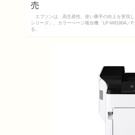
売
エプソンは、高生産性、使い勝手の向上を実現したA3カ
シリーズ」、カラーページ複合機「LP-M8180A／
る。