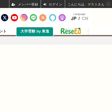
ログイン
こんにちは、ゲストさん
Language
JP
/
CN
ント
大学受験 by 東進