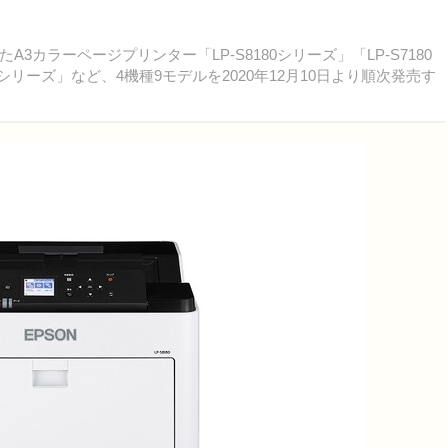
ラーページプリンター「LP-S8180シリーズ」「LP-S7180
Fシリーズ」など、4機種9モデルを2020年12月10日より順次発売す