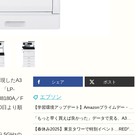
現したA3
シェア
ポスト
「LP-
エプソン
180A／F
10日より順
【学習環境アップデート】Amazonプライムデー・編集部が選ぶマストバイアイテム
「もっと早く買えば良かった」データで見る、A3プリンターが受験に不可欠な理由
【春休み2025】東京タワーで特別イベント…RED°春キャン
5GHzの