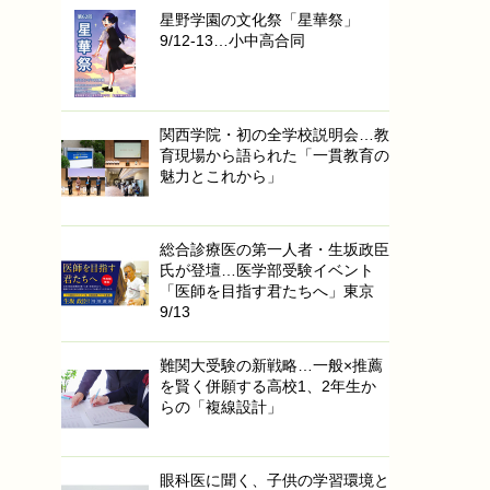
星野学園の文化祭「星華祭」
9/12-13…小中高合同
関西学院・初の全学校説明会…教
育現場から語られた「一貫教育の
魅力とこれから」
総合診療医の第一人者・生坂政臣
氏が登壇…医学部受験イベント
「医師を目指す君たちへ」東京
9/13
難関大受験の新戦略…一般×推薦
を賢く併願する高校1、2年生か
らの「複線設計」
眼科医に聞く、子供の学習環境と