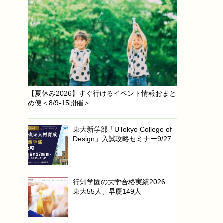
【夏休み2026】すぐ行けるイベント情報おまと
め便＜8/9-15開催＞
東大新学部「UTokyo College of
Design」入試攻略セミナー9/27
行知学園の大学合格実績2026…
東大55人、早慶149人