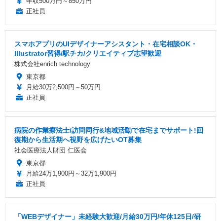
年収500万円～850万円
正社員
スマホアプリのUIデザイナーアシスタント・在宅相談OK・
Illustrator習得/駅チカ/クリエイティブ志望歓迎
株式会社enrich technology
東京都
月給30万2,500円～50万円
正社員
病院の作業療法士/訪問同行&地域活動で在宅までサポート!回
復期から生活期へ視野を広げたいOT募集
社会医療法人財団 仁医会
東京都
月給24万1,900円～32万1,900円
正社員
「WEBデザイナー」未経験大歓迎/月給30万円/年休125日/研