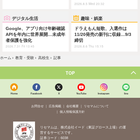
2026.8.5 Wed 20:32
デジタル生活
趣味・娯楽
Google、アプリ向け年齢確認
ドラえもん短歌、入選作は
APIを年内に世界展開…未成年
11/20発売の新刊に収録…9/3
者保護を強化
締切
2026.7.31 Fri 13:45
2026.8.6 Thu 15:15
ホーム
›
教育・受験
›
高校生
›
記事
TOP
Home
Facebook
X
YouTube
Instagram
line
お問合せ
広告掲載
会社概要
リセマムについて
個人情報保護方針
リセマムは、株式会社イード（東証グロース上場）の運
営するサービスです。
証券コード：6038