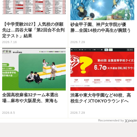
【中学受験2027】人気校の併願
砂金甲子園、神戸女学院が優
先は…四谷大塚「第2回合不合判
勝…全国14校の中高生が腕競う
定テスト」結果
2026.7.16
2026.7.29
全国高校麻雀32チーム本選出
渋幕や東大寺学園など40校、高
場…麻布や大阪星光、東海も
校生クイズTOKYOラウンドへ
2026.8.5
2026.7.29
Recommended by