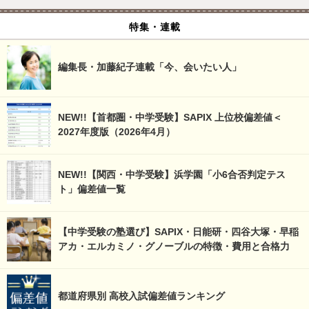
特集・連載
編集長・加藤紀子連載「今、会いたい人」
NEW!!【首都圏・中学受験】SAPIX 上位校偏差値＜
2027年度版（2026年4月）
NEW!!【関西・中学受験】浜学園「小6合否判定テス
ト」偏差値一覧
【中学受験の塾選び】SAPIX・日能研・四谷大塚・早稲
アカ・エルカミノ・グノーブルの特徴・費用と合格力
都道府県別 高校入試偏差値ランキング