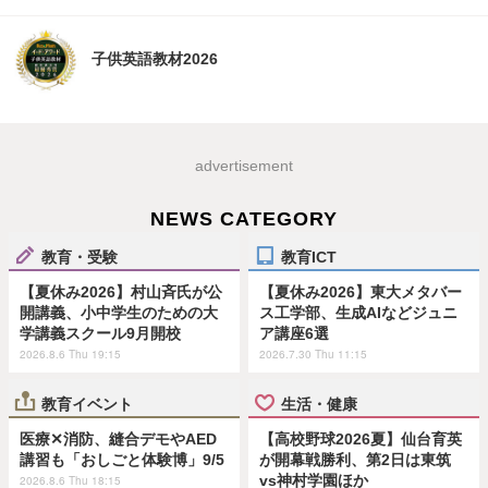
子供英語教材2026
advertisement
NEWS CATEGORY
教育・受験
教育ICT
【夏休み2026】村山斉氏が公
【夏休み2026】東大メタバー
開講義、小中学生のための大
ス工学部、生成AIなどジュニ
学講義スクール9月開校
ア講座6選
2026.8.6 Thu 19:15
2026.7.30 Thu 11:15
教育イベント
生活・健康
医療✕消防、縫合デモやAED
【高校野球2026夏】仙台育英
講習も「おしごと体験博」9/5
が開幕戦勝利、第2日は東筑
vs神村学園ほか
2026.8.6 Thu 18:15