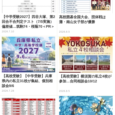
【中学受験2027】四谷大塚、第2
高校囲碁全国大会、団体戦は
回合不合判定テスト（7/5実施）
灘・南山女子部が優勝
偏差値…筑駒74・桜蔭70＜PR＞
2026.7.10
2026.8.5
【高校受験】【中学受験】兵庫
【高校受験】横須賀の私立4校が
県内の私立31校が集結、個別相
参加…合同相談会10/12
談会9/6
2026.7.28
2026.8.5