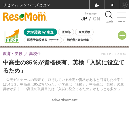
リセマム メンバーズ
Language
JP
/
CN
menu
search
大学受験 by 東進
医学部
東大受験
医専予備校徹底リサーチ
河合塾×東大特集
親子で考える大学選び
高校受験
中学受験
小学校受験
教育・受験
高校生
2021.2.2 Tue 9:15
共通テスト
夏休み
8月開催学校説明会・相談会
中高生の85％が資格保有、英検「入試に役立て
8月開催イベント・WS
全国公立高校 過去問
人気記事
るため」
自由研究教材（小学生向け）
自由研究教材（中学生向け）
ランキング
栄光ゼミナールの調査で、取得している検定や資格があると回答した小学生
は54.1％、中高生は85.2％だった。小学生は「漢検」、中高生は「英検」の取
得者が多く、中高生の取得目的は「入試に役立てるため」がもっとも多かっ
た。
advertisement