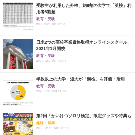
受験生が利用した外検、約8割の大学で「英検」利
用者8割超
教育・受験
2020.9.29 Tue 12:45
日米2つの高校卒業資格取得オンラインスクール、
2021年1月開校
教育・受験
2020.12.7 Mon 14:15
半数以上の大学・短大が「漢検」を評価・活用
教育・受験
2020.1.30 Thu 14:15
第2回「かいけつゾロリ検定」限定グッズや特典も
趣味・娯楽
2020.12.16 Wed 12:15