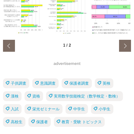
‹
1
/
2
advertisement
子供調査
意識調査
保護者調査
英検
漢検
資格
実用数学技能検定（数学検定・数検）
入試
栄光ゼミナール
中学生
小学生
高校生
保護者
教育・受験 トピックス