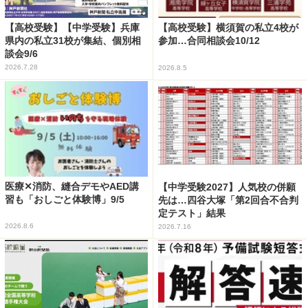
【高校受験】【中学受験】兵庫
【高校受験】横須賀の私立4校が
県内の私立31校が集結、個別相
参加…合同相談会10/12
談会9/6
2026.7.28
2026.8.5
医療✕消防、縫合デモやAED講
【中学受験2027】人気校の併願
習も「おしごと体験博」9/5
先は…四谷大塚「第2回合不合判
定テスト」結果
2026.8.6
2026.7.16