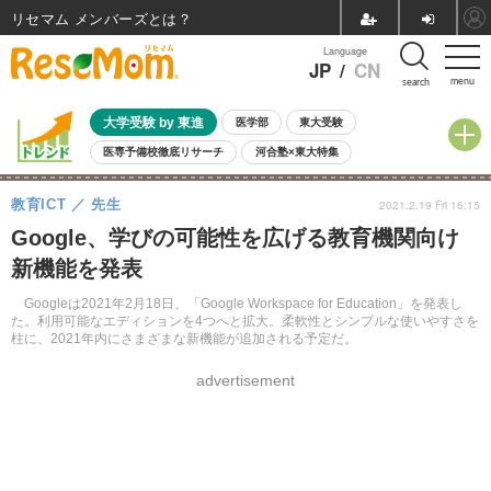
リセマム メンバーズ
Language
JP
/
CN
menu
search
大学受験 by 東進
医学部
東大受験
医専予備校徹底リサーチ
河合塾×東大特集
親子で考える大学選び
高校受験
中学受験
小学校受験
教育ICT
先生
2021.2.19 Fri 16:15
共通テスト
夏休み
8月開催学校説明会・相談会
Google、学びの可能性を広げる教育機関向け
8月開催イベント・WS
全国公立高校 過去問
人気記事
新機能を発表
自由研究教材（小学生向け）
自由研究教材（中学生向け）
ランキング
Googleは2021年2月18日、「Google Workspace for Education」を発表し
た。利用可能なエディションを4つへと拡大。柔軟性とシンプルな使いやすさを
柱に、2021年内にさまざまな新機能が追加される予定だ。
advertisement