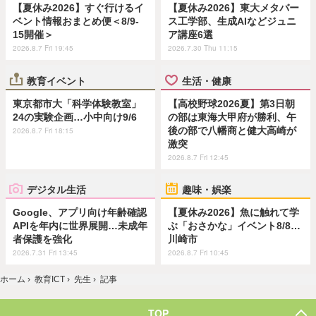
【夏休み2026】すぐ行けるイ
【夏休み2026】東大メタバー
ベント情報おまとめ便＜8/9-
ス工学部、生成AIなどジュニ
15開催＞
ア講座6選
2026.8.7 Fri 19:45
2026.7.30 Thu 11:15
教育イベント
生活・健康
東京都市大「科学体験教室」
【高校野球2026夏】第3日朝
24の実験企画…小中向け9/6
の部は東海大甲府が勝利、午
後の部で八幡商と健大高崎が
2026.8.7 Fri 18:15
激突
2026.8.7 Fri 12:45
デジタル生活
趣味・娯楽
Google、アプリ向け年齢確認
【夏休み2026】魚に触れて学
APIを年内に世界展開…未成年
ぶ「おさかな」イベント8/8…
者保護を強化
川崎市
2026.7.31 Fri 13:45
2026.8.7 Fri 10:45
ホーム
›
教育ICT
›
先生
›
記事
TOP