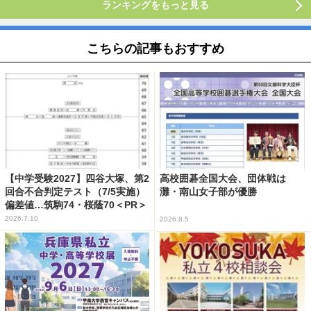
ランキングをもっと見る
こちらの記事もおすすめ
【中学受験2027】四谷大塚、第2
高校囲碁全国大会、団体戦は
回合不合判定テスト（7/5実施）
灘・南山女子部が優勝
偏差値…筑駒74・桜蔭70＜PR＞
2026.7.10
2026.8.5