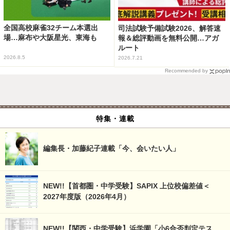
全国高校麻雀32チーム本選出
司法試験予備試験2026、解答速
場…麻布や大阪星光、東海も
報＆総評動画を無料公開…アガ
ルート
2026.8.5
2026.7.21
Recommended by
特集・連載
編集長・加藤紀子連載「今、会いたい人」
NEW!!【首都圏・中学受験】SAPIX 上位校偏差値＜
2027年度版（2026年4月）
NEW!!【関西・中学受験】浜学園「小6合否判定テス