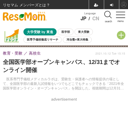
リセマム メンバーズ
Language
JP
/
CN
menu
search
大学受験 by 東進
医学部
東大受験
医専予備校徹底リサーチ
河合塾×東大特集
親子で考える大学選び
高校受験
中学受験
小学校受験
教育・受験
高校生
2021.10.12 Tue 15:15
共通テスト
夏休み
8月開催学校説明会・相談会
全国医学部オープンキャンパス、12/31までオ
8月開催イベント・WS
全国公立高校 過去問
人気記事
ンライン開催
自由研究教材（小学生向け）
自由研究教材（中学生向け）
ランキング
医系専門予備校メディカルラボは、受験生・保護者への情報提供の場とし
て、全国医学部の最新入試情報をいつでもどこでもチェックできる「2021年全
国医学部オンライン・オープンキャンパス」を開設した。視聴期間は12月31日
まで。申込者限定でURLを案内している。
advertisement