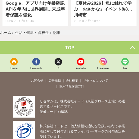
Google、アプリ向け年齢確認
【夏休み2026】魚に触れて学
APIを年内に世界展開…未成年
ぶ「おさかな」イベント8/8…
者保護を強化
川崎市
2026.7.31 Fri 13:45
2026.8.7 Fri 10:45
ホーム
›
生活・健康
›
高校生
›
記事
TOP
Home
Facebook
X
YouTube
Instagram
line
お問合せ
広告掲載
会社概要
リセマムについて
個人情報保護方針
リセマムは、株式会社イード（東証グロース上場）の運
営するサービスです。
証券コード：6038
株式会社イードは、個人情報の適切な取扱いを行う事業
者に対して付与されるプライバシーマークの付与認定を
受けています。