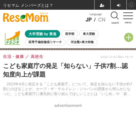
リセマム メンバーズ
Language
JP
/
CN
menu
search
大学受験 by 東進
医学部
東大受験
医専予備校徹底リサーチ
河合塾×東大特集
親子で考える大学選び
高校受験
中学受験
小学校受験
生活・健康
高校生
2022.10.24 Mon 19:15
共通テスト
夏休み
8月開催学校説明会・相談会
こども家庭庁の発足「知らない」子供7割…認
8月開催イベント・WS
全国公立高校 過去問
人気記事
知度向上が課題
自由研究教材（小学生向け）
自由研究教材（中学生向け）
ランキング
2023年4月に発足する「こども家庭庁」について、発足を知らない子供が約7
割にのぼることが、セーブ・ザ・チルドレン・ジャパンの調査から明らかにな
った。こども家庭庁に優先的に取り組んでほしいことには「いじめ」や「虐
待」に関する回答が多くあげられた。
advertisement