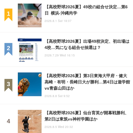
【高校野球2026夏】49校の組合せ決定…第6
日 横浜-沖縄尚学
2026.8.1 Sat 18:07
【高校野球2026夏】出場49校決定、初出場は
4校…気になる組合せ抽選は？
2026.7.29 Wed 16:15
【高校野球2026夏】第3日東海大甲府・健大
高崎・有明・長崎日大が勝利…第4日は遊学館
vs青森山田ほか
2026.8.8 Sat 9:52
【高校野球2026夏】仙台育英が開幕戦勝利、
第2日は東筑vs神村学園ほか
2026.8.5 Wed 20:32