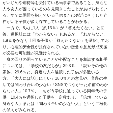
がいじめや虐待等を受けている当事者であること、身近な
人や友人が困っているのを見聞きしたことがあげられてい
る。すでに困難を抱えている子供または身近にそうした存
在がいる子供が多く存在していることがわかる。
一方で、8人に1人（約13％）が「答えたくない」と回
答。選択肢には「わからない」もあるが、「わからない」
1.9％をかなり上回る子供が「答えたくない」を選択してお
り、心理的安全性が担保されていない懸念や意見形成支援
が必要な可能性が見受けられる。
身の回りの困っていることや心配なことを相談する相手
については、「学校の友だちが」39.3％、「親やその他の
家族」29.6％と、身近な人を選択した子供が多数いる一
方、「大人には話しにくい」18.0％との意見や、普段の生
活では関わり合いの少ない「SNSでつながった名前のわか
らない人」10.7％、「ちがう学校に通っている同年代の子
供」10.4％を選択した子供も一定数あり、「信頼している
身近な人」または「関わり合いの少ない人」という二極化
の傾向がみられる。