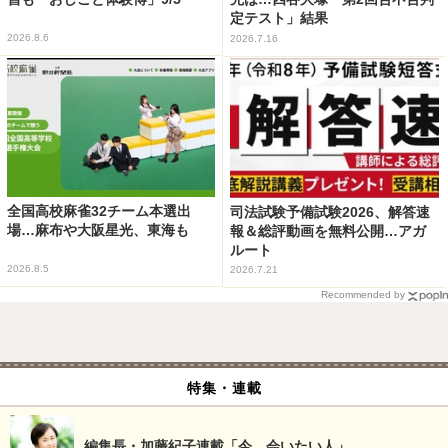
定テスト」結果
2026.8.6
2026.7.16
全国高校麻雀32チーム本選出
司法試験予備試験2026、解答速
場…麻布や大阪星光、東海も
報＆総評動画を無料公開…アガ
ルート
2026.8.5
2026.7.21
Recommended by
特集・連載
編集長・加藤紀子連載「今、会いたい人」