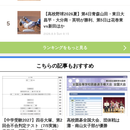
【高校野球2026夏】第4日青森山田・東日大
昌平・大分商・英明が勝利、第5日は花巻東
vs新田ほか
2026.8.9 Sun 9:15
ランキングをもっと見る
こちらの記事もおすすめ
【中学受験2027】四谷大塚、第2
高校囲碁全国大会、団体戦は
回合不合判定テスト（7/5実施）
灘・南山女子部が優勝