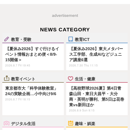
advertisement
NEWS CATEGORY
教育・受験
教育ICT
【夏休み2026】すぐ行けるイ
【夏休み2026】東大メタバー
ベント情報おまとめ便＜8/9-
ス工学部、生成AIなどジュニ
15開催＞
ア講座6選
2026.8.7 Fri 19:45
2026.7.30 Thu 11:15
教育イベント
生活・健康
東京都市大「科学体験教室」
【高校野球2026夏】第4日青
24の実験企画…小中向け9/6
森山田・東日大昌平・大分
商・英明が勝利、第5日は花巻
2026.8.7 Fri 18:15
東vs新田ほか
2026.8.9 Sun 9:15
デジタル生活
趣味・娯楽