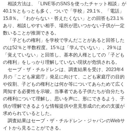
相談方法は、「LINE等のSNSを使ったチャット相談」が
40.1％ともっとも多く、ついで「学校」29.1％、「電話」
15.8％。「わからない・答えたくない」との回答も23.1％
あり、相談しやすい相手、場所が思いつかない子供が一定
数いることが推測できる。
「子どもの権利」を学校で学んだことがあると回答した
のは52％と半数程度。15％は「学んでいない」、29％は
「覚えていない」と回答し、基本的人権としての「子ども
の権利」をしっかり理解していない現状が危惧される。
セーブ・ザ・チルドレンは、調査結果を受け、2023年4
月の「こども家庭庁」発足に向けて、こども家庭庁の目的
や役割、子どもの権利とは何か等についてあらためて広く
周知する必要性を示唆。当事者である子供たちが自分たち
の権利について理解し、思いを声に、形にできるよう、子
供が理解できるような情報提供や意見形成のための支援が
求められているとした。
調査結果はセーブ・ザ・チルドレン・ジャパンのWebサ
イトから見ることができる。