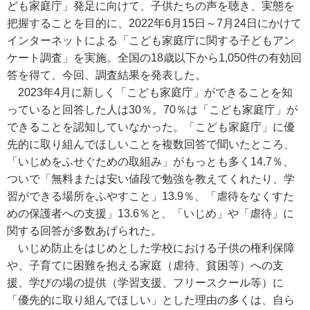
ども家庭庁」発足に向けて、子供たちの声を聴き、実態を
把握することを目的に、2022年6月15日～7月24日にかけて
インターネットによる「こども家庭庁に関する子どもアン
ケート調査」を実施。全国の18歳以下から1,050件の有効回
答を得て、今回、調査結果を発表した。
2023年4月に新しく「こども家庭庁」ができることを知
っていると回答した人は30％。70％は「こども家庭庁」が
できることを認知していなかった。「こども家庭庁」に優
先的に取り組んでほしいことを複数回答で聞いたところ、
「いじめをふせぐための取組み」がもっとも多く14.7％、
ついで「無料または安い値段で勉強を教えてくれたり、学
習ができる場所をふやすこと」13.9％、「虐待をなくすた
めの保護者への支援」13.6％と、「いじめ」や「虐待」に
関する回答が多数あげられた。
いじめ防止をはじめとした学校における子供の権利保障
や、子育てに困難を抱える家庭（虐待、貧困等）への支
援、学びの場の提供（学習支援、フリースクール等）に
「優先的に取り組んでほしい」とした理由の多くは、自ら