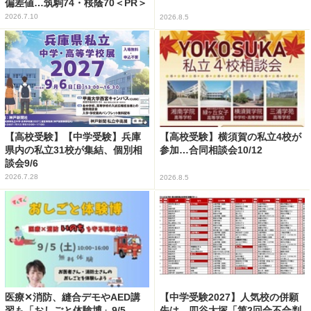
偏差値…筑駒74・桜蔭70＜PR＞
2026.7.10
2026.8.5
【高校受験】【中学受験】兵庫
【高校受験】横須賀の私立4校が
県内の私立31校が集結、個別相
参加…合同相談会10/12
談会9/6
2026.7.28
2026.8.5
医療✕消防、縫合デモやAED講
【中学受験2027】人気校の併願
習も「おしごと体験博」9/5
先は…四谷大塚「第2回合不合判