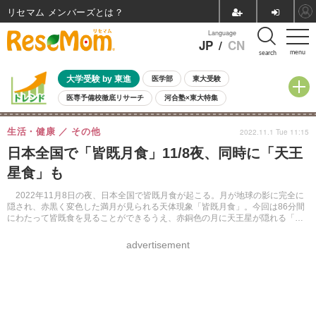
リセマム メンバーズ
Language
JP
/
CN
menu
search
大学受験 by 東進
医学部
東大受験
医専予備校徹底リサーチ
河合塾×東大特集
親子で考える大学選び
高校受験
中学受験
小学校受験
生活・健康
その他
2022.11.1 Tue 11:15
共通テスト
夏休み
8月開催学校説明会・相談会
日本全国で「皆既月食」11/8夜、同時に「天王
8月開催イベント・WS
全国公立高校 過去問
人気記事
星食」も
自由研究教材（小学生向け）
自由研究教材（中学生向け）
ランキング
2022年11月8日の夜、日本全国で皆既月食が起こる。月が地球の影に完全に
隠され、赤黒く変色した満月が見られる天体現象「皆既月食」。今回は86分間
にわたって皆既食を見ることができるうえ、赤銅色の月に天王星が隠れる「天
王星食」も同時に楽しむことができる。
advertisement