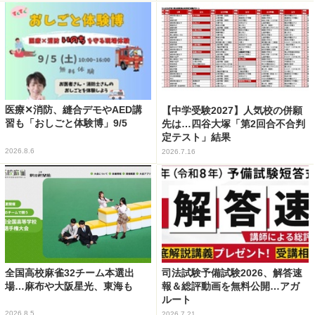
医療✕消防、縫合デモやAED講
【中学受験2027】人気校の併願
習も「おしごと体験博」9/5
先は…四谷大塚「第2回合不合判
定テスト」結果
2026.8.6
2026.7.16
全国高校麻雀32チーム本選出
司法試験予備試験2026、解答速
場…麻布や大阪星光、東海も
報＆総評動画を無料公開…アガ
ルート
2026.8.5
2026.7.21