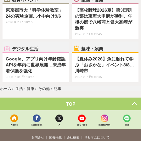
東京都市大「科学体験教室」
【高校野球2026夏】第3日朝
24の実験企画…小中向け9/6
の部は東海大甲府が勝利、午
後の部で八幡商と健大高崎が
2026.8.7 Fri 18:15
激突
2026.8.7 Fri 12:45
デジタル生活
趣味・娯楽
Google、アプリ向け年齢確認
【夏休み2026】魚に触れて学
APIを年内に世界展開…未成年
ぶ「おさかな」イベント8/8…
者保護を強化
川崎市
2026.7.31 Fri 13:45
2026.8.7 Fri 10:45
ホーム
›
生活・健康
›
その他
›
記事
TOP
Home
Facebook
X
YouTube
Instagram
line
お問合せ
広告掲載
会社概要
リセマムについて