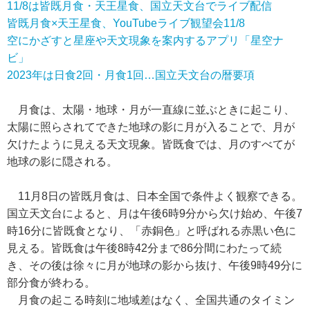
11/8は皆既月食・天王星食、国立天文台でライブ配信
皆既月食×天王星食、YouTubeライブ観望会11/8
空にかざすと星座や天文現象を案内するアプリ「星空ナ
ビ」
2023年は日食2回・月食1回…国立天文台の暦要項
月食は、太陽・地球・月が一直線に並ぶときに起こり、
太陽に照らされてできた地球の影に月が入ることで、月が
欠けたように見える天文現象。皆既食では、月のすべてが
地球の影に隠される。
11月8日の皆既月食は、日本全国で条件よく観察できる。
国立天文台によると、月は午後6時9分から欠け始め、午後7
時16分に皆既食となり、「赤銅色」と呼ばれる赤黒い色に
見える。皆既食は午後8時42分まで86分間にわたって続
き、その後は徐々に月が地球の影から抜け、午後9時49分に
部分食が終わる。
月食の起こる時刻に地域差はなく、全国共通のタイミン