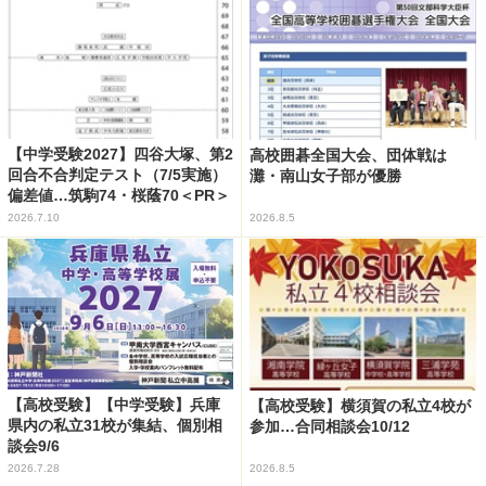
【中学受験2027】四谷大塚、第2
高校囲碁全国大会、団体戦は
回合不合判定テスト（7/5実施）
灘・南山女子部が優勝
偏差値…筑駒74・桜蔭70＜PR＞
2026.7.10
2026.8.5
【高校受験】【中学受験】兵庫
【高校受験】横須賀の私立4校が
県内の私立31校が集結、個別相
参加…合同相談会10/12
談会9/6
2026.7.28
2026.8.5