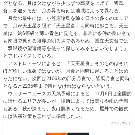
グとなる。月は欠けながら少しずつ高度を上げて「皆既
食」を迎えるが、月の昇る時刻は地域によって異なる。
月食の最中には、小笠原諸島を除く日本の多くのエリア
で、月が天王星を隠す「天王星食」も同時に起こる。天王
星は、約6等級で薄い青色に見える。非常に条件の良い空で
も肉眼で見える限界の明るさであるため、国立天文台では
「双眼鏡や望遠鏡等を使って探してみるとよいでしょう」
とアドバイスしている。
アストロアーツによると、「天王星食」そのものはそれ
ほど珍しい現象ではないが、月食と同時に起こることはめ
ったにない。次回は2106年の部分月食で、皆既月食と同時
となると2235年まで待たなければならないという。
ウェザーニュースの天気予報によると、11月8日は全国的
に晴れるエリアが多いが、場所によっては曇りや雨の予報
もある。秋が深まり、夜は肌寒くなるため、屋外での観察
には防寒対策も忘れずに準備したい。