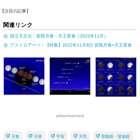
【注目の記事】
関連リンク
国立天文台：皆既月食・天王星食（2022年11月）
アストロアーツ：【特集】2022年11月8日 皆既月食×天王星食
advertisement
月食
天体
宇宙
天気
双眼鏡・望遠鏡