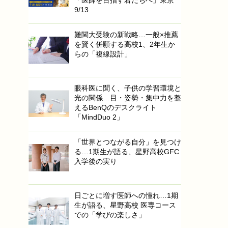
「医師を目指す君たちへ」東京
9/13
難関大受験の新戦略…一般×推薦
を賢く併願する高校1、2年生か
らの「複線設計」
眼科医に聞く、子供の学習環境と
光の関係…目・姿勢・集中力を整
えるBenQのデスクライト
「MindDuo 2」
「世界とつながる自分」を見つけ
る…1期生が語る、星野高校GFC
入学後の実り
日ごとに増す医師への憧れ…1期
生が語る、星野高校 医専コース
での「学びの楽しさ」