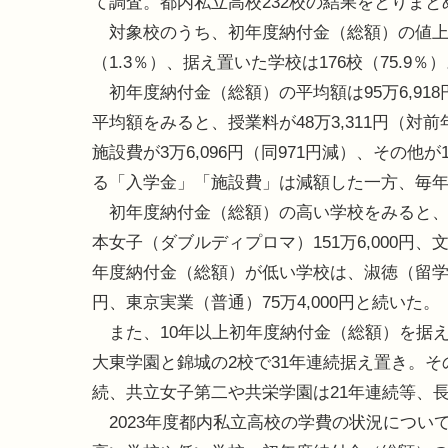
て調査。都内私立高校232校の結果をとりまと
対象校のうち、初年度納付金（総額）の値上げを
（1.3％）、据え置いた学校は176校（75.9％
初年度納付金（総額）の平均額は95万6,918円
平均額をみると、授業料が48万3,311円（対前年度
施設費が3万6,096円（同971円減）、その他が
る「入学金」「施設費」は減額した一方、毎
初年度納付金（総額）の高い学校をみると、最高
本女子（ダブルディプロマ）151万6,000円
年度納付金（総額）が低い学校は、淑徳（留学）73
円、東京実業（普通）75万4,000円と続いた。
また、10年以上初年度納付金（総額）を据え
大東学園と錦城の2校で31年連続据え置き。そ
続、共立女子第二や共栄学園は21年連続等、
2023年度都内私立高校の学費の状況につい