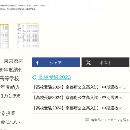
日、東京都内
シェア
ポスト
）初年度納付
高校受験2023
立高等学校
初年度納入
【高校受験2024】京都府公立高入試・中期選抜＜社会＞講評…難易度は例年通り
1,396
【高校受験2024】京都府公立高入試・中期選抜＜理科＞講評…難易度は易～標準
【高校受験2024】京都府公立高入試・中期選抜＜国語＞講評…難易度はやや易～標準
ける授業
編集部にメッセージを送る
付金につい