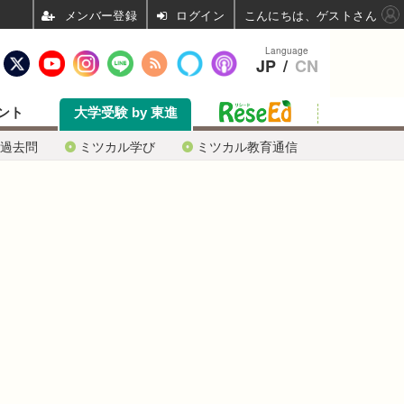
ログイン
こんにちは、ゲストさん
Language
JP
/
CN
ント
大学受験 by 東進
過去問
ミツカル学び
ミツカル教育通信