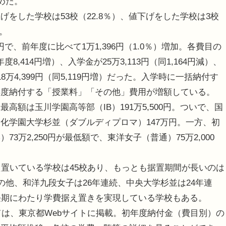
めた。
した学校は53校（22.8％）、値下げをした学校は3校
）。
で、前年度に比べて1万1,396円（1.0％）増加。各費目の
8,414円増）、入学金が25万3,113円（同1,164円減）、
18万4,399円（同5,119円増）だった。入学時に一括納付す
年度納付する「授業料」「その他」費用が増額している。
額は玉川学園高等部（IB）191万5,500円。ついで、国
、文化学園大学杉並（ダブルディプロマ）147万円。一方、初
万2,250円が最低額で、東洋女子（普通）75万2,000
置いている学校は45校あり、もっとも据置期間が長いのは
の他、和洋九段女子は26年連続、中央大学杉並は24年連
長期にわたり学費据え置きを実現している学校もある。
ては、東京都Webサイトに掲載。初年度納付金（費目別）の