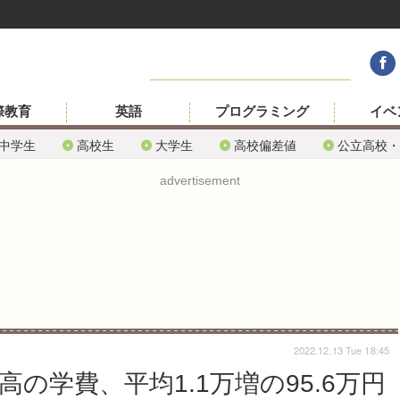
際教育
英語
プログラミング
イベ
中学生
高校生
大学生
高校偏差値
公立高校・
advertisement
2022.12.13 Tue 18:45
高の学費、平均1.1万増の95.6万円