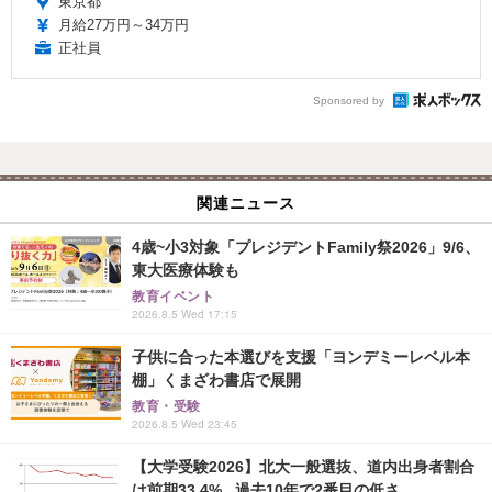
東京都
月給27万円～34万円
正社員
Sponsored by
関連ニュース
4歳~小3対象「プレジデントFamily祭2026」9/6、
東大医療体験も
教育イベント
2026.8.5 Wed 17:15
子供に合った本選びを支援「ヨンデミーレベル本
棚」くまざわ書店で展開
教育・受験
2026.8.5 Wed 23:45
【大学受験2026】北大一般選抜、道内出身者割合
は前期33.4%...過去10年で2番目の低さ