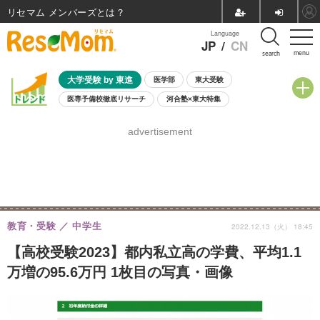
リセマム メンバーズ
Language
JP
/
CN
menu
search
大学受験 by 東進
医学部
東大受験
医専予備校徹底リサーチ
河合塾×東大特集
親子で考える大学選び
高校受験
中学受験
小学校受験
advertisement
共通テスト
夏休み
8月開催学校説明会・相談会
8月開催イベント・WS
全国公立高校 過去問
人気記事
自由研究教材（小学生向け）
自由研究教材（中学生向け）
ランキング
教育・受験
中学生
2022.12.13（火） 18:45
【高校受験2023】都内私立高の学費、平均1.1
万増の95.6万円 1枚目の写真・画像