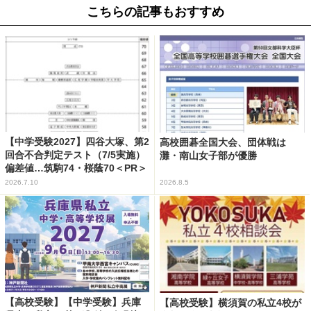
こちらの記事もおすすめ
【中学受験2027】四谷大塚、第2
高校囲碁全国大会、団体戦は
回合不合判定テスト（7/5実施）
灘・南山女子部が優勝
偏差値…筑駒74・桜蔭70＜PR＞
2026.7.10
2026.8.5
【高校受験】【中学受験】兵庫
【高校受験】横須賀の私立4校が