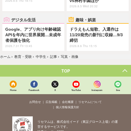
vs神村学園ほか
2026.8.6 Thu 18:15
2026.8.5 Wed 20:32
デジタル生活
趣味・娯楽
Google、アプリ向け年齢確認
ドラえもん短歌、入選作は
APIを年内に世界展開…未成年
11/20発売の新刊に収録…9/3
者保護を強化
締切
2026.7.31 Fri 13:45
2026.8.6 Thu 15:15
ホーム
›
教育・受験
›
中学生
›
記事
›
写真・画像
TOP
Home
Facebook
X
YouTube
Instagram
line
お問合せ
広告掲載
会社概要
リセマムについて
個人情報保護方針
リセマムは、株式会社イード（東証グロース上場）の運
営するサービスです。