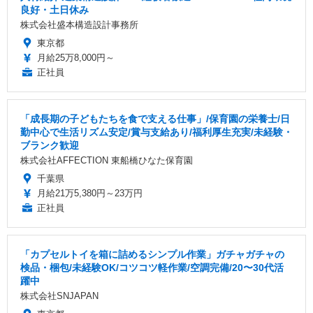
良好・土日休み
株式会社盛本構造設計事務所
東京都
月給25万8,000円～
正社員
「成長期の子どもたちを食で支える仕事」/保育園の栄養士/日
勤中心で生活リズム安定/賞与支給あり/福利厚生充実/未経験・
ブランク歓迎
株式会社AFFECTION 東船橋ひなた保育園
千葉県
月給21万5,380円～23万円
正社員
「カプセルトイを箱に詰めるシンプル作業」ガチャガチャの
検品・梱包/未経験OK/コツコツ軽作業/空調完備/20〜30代活
躍中
株式会社SNJAPAN