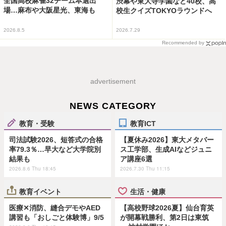
全国高校麻雀32チーム本選出
渋幕や東大寺学園など40校、高
場…麻布や大阪星光、東海も
校生クイズTOKYOラウンドへ
2026.8.5
2026.7.29
Recommended by
advertisement
NEWS CATEGORY
教育・受験
教育ICT
司法試験2026、短答式の合格
【夏休み2026】東大メタバー
率79.3％…早大など大学院別
ス工学部、生成AIなどジュニ
結果も
ア講座6選
2026.8.6 Thu 18:45
2026.7.30 Thu 11:15
教育イベント
生活・健康
医療✕消防、縫合デモやAED
【高校野球2026夏】仙台育英
講習も「おしごと体験博」9/5
が開幕戦勝利、第2日は東筑