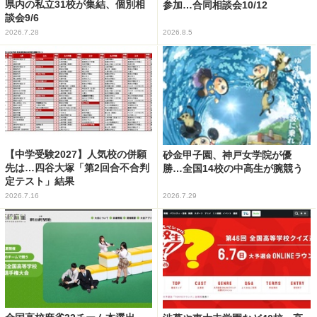
県内の私立31校が集結、個別相
参加…合同相談会10/12
談会9/6
2026.7.28
2026.8.5
【中学受験2027】人気校の併願
砂金甲子園、神戸女学院が優
先は…四谷大塚「第2回合不合判
勝…全国14校の中高生が腕競う
定テスト」結果
2026.7.16
2026.7.29