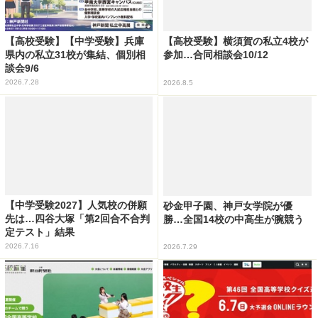
【高校受験】【中学受験】兵庫
【高校受験】横須賀の私立4校が
県内の私立31校が集結、個別相
参加…合同相談会10/12
談会9/6
2026.7.28
2026.8.5
【中学受験2027】人気校の併願
砂金甲子園、神戸女学院が優
先は…四谷大塚「第2回合不合判
勝…全国14校の中高生が腕競う
定テスト」結果
2026.7.16
2026.7.29