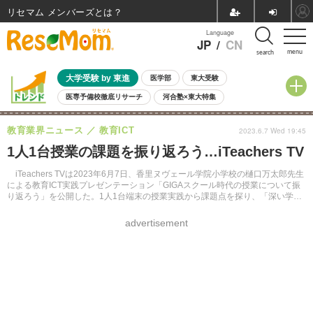
リセマム メンバーズ
Language
JP
/
CN
menu
search
大学受験 by 東進
医学部
東大受験
医専予備校徹底リサーチ
河合塾×東大特集
親子で考える大学選び
高校受験
中学受験
小学校受験
教育業界ニュース
教育ICT
2023.6.7 Wed 19:45
共通テスト
夏休み
8月開催学校説明会・相談会
1人1台授業の課題を振り返ろう…iTeachers TV
8月開催イベント・WS
全国公立高校 過去問
人気記事
自由研究教材（小学生向け）
自由研究教材（中学生向け）
ランキング
iTeachers TVは2023年6月7日、香里ヌヴェール学院小学校の樋口万太郎先生
による教育ICT実践プレゼンテーション「GIGAスクール時代の授業について振
り返ろう」を公開した。1人1台端末の授業実践から課題点を探り、「深い学
び」や「板書の必要性」を考える。
advertisement