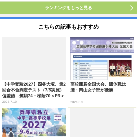
ランキングをもっと見る
こちらの記事もおすすめ
【中学受験2027】四谷大塚、第2
高校囲碁全国大会、団体戦は
回合不合判定テスト（7/5実施）
灘・南山女子部が優勝
偏差値…筑駒74・桜蔭70＜PR＞
2026.7.10
2026.8.5