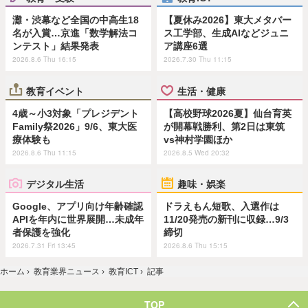
灘・渋幕など全国の中高生18
【夏休み2026】東大メタバー
名が入賞…京進「数学解法コ
ス工学部、生成AIなどジュニ
ンテスト」結果発表
ア講座6選
2026.8.6 Thu 16:15
2026.7.30 Thu 11:15
教育イベント
生活・健康
4歳～小3対象「プレジデント
【高校野球2026夏】仙台育英
Family祭2026」9/6、東大医
が開幕戦勝利、第2日は東筑
療体験も
vs神村学園ほか
2026.8.6 Thu 11:15
2026.8.5 Wed 20:32
デジタル生活
趣味・娯楽
Google、アプリ向け年齢確認
ドラえもん短歌、入選作は
APIを年内に世界展開…未成年
11/20発売の新刊に収録…9/3
者保護を強化
締切
2026.7.31 Fri 13:45
2026.8.6 Thu 15:15
ホーム
›
教育業界ニュース
›
教育ICT
›
記事
TOP