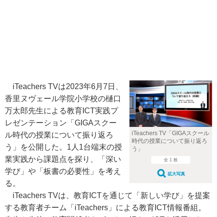
iTeachers TVは2023年6月7日、
香里ヌヴェール学院小学校の樋口
万太郎先生による教育ICT実践プ
レゼンテーション「GIGAスクー
iTeachers TV「GIGAスクール
ル時代の授業について振り返ろ
時代の授業について振り返ろ
う」を公開した。1人1台端末の授
う」
業実践から課題点を探り、「深い
全 1 枚
学び」や「板書の必要性」を考え
拡大写真
る。
iTeachers TVは、教育ICTを通じて「新しい学び」を提案
する教育者チーム「iTeachers」による教育ICT情報番組。