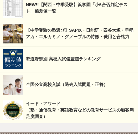
NEW!!【関西・中学受験】浜学園「小6合否判定テス
ト」偏差値一覧
【中学受験の塾選び】SAPIX・日能研・四谷大塚・早稲
アカ・エルカミノ・グノーブルの特徴・費用と合格力
都道府県別 高校入試偏差値ランキング
全国公立高校入試（過去入試問題・正答）
イード・アワード
（塾・通信教育・英語教育などの教育サービスの顧客満
足度調査）