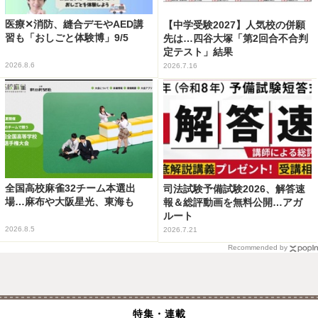
医療✕消防、縫合デモやAED講
【中学受験2027】人気校の併願
習も「おしごと体験博」9/5
先は…四谷大塚「第2回合不合判
定テスト」結果
2026.8.6
2026.7.16
全国高校麻雀32チーム本選出
司法試験予備試験2026、解答速
場…麻布や大阪星光、東海も
報＆総評動画を無料公開…アガ
ルート
2026.8.5
2026.7.21
Recommended by
特集・連載