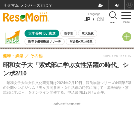
リセマム メンバーズ
Language
JP
/
CN
menu
search
大学受験 by 東進
医学部
東大受験
医専予備校徹底リサーチ
河合塾×東大特集
親子で考える大学選び
高校受験
中学受験
小学校受験
趣味・娯楽
その他
2024.1.26 Fri 14:15
共通テスト
夏休み
8月開催学校説明会・相談会
昭和女子大「紫式部に学ぶ女性活躍の時代」シ
8月開催イベント・WS
全国公立高校 過去問
人気記事
ンポ2/10
自由研究教材（小学生向け）
自由研究教材（中学生向け）
ランキング
昭和女子大学女性文化研究所は2024年2月10日、源氏物語シリーズ企画第2弾
の公開シンポジウム「男女共同参画・女性活躍の時代に向けて－源氏物語・紫
式部に学ぶ－」をオンライン開催する。申込締切は2月7日正午。
advertisement