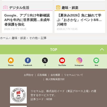
デジタル生活
趣味・娯楽
Google、アプリ向け年齢確認
【夏休み2026】魚に触れて学
APIを年内に世界展開…未成年
ぶ「おさかな」イベント8/8…
者保護を強化
川崎市
2026.7.31 Fri 13:45
2026.8.7 Fri 10:45
ホーム
›
趣味・娯楽
›
その他
›
記事
TOP
Home
Facebook
X
YouTube
Instagram
line
お問合せ
広告掲載
会社概要
リセマムについて
個人情報保護方針
リセマムは、株式会社イード（東証グロース上場）の運
営するサービスです。
証券コード：6038