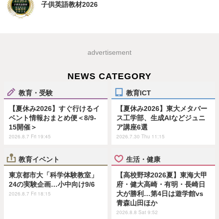
子供英語教材2026
advertisement
NEWS CATEGORY
教育・受験
教育ICT
【夏休み2026】すぐ行けるイ
【夏休み2026】東大メタバー
ベント情報おまとめ便＜8/9-
ス工学部、生成AIなどジュニ
15開催＞
ア講座6選
2026.8.7 Fri 19:45
2026.7.30 Thu 11:15
教育イベント
生活・健康
東京都市大「科学体験教室」
【高校野球2026夏】東海大甲
24の実験企画…小中向け9/6
府・健大高崎・有明・長崎日
大が勝利…第4日は遊学館vs
2026.8.7 Fri 18:15
青森山田ほか
2026.8.8 Sat 9:52