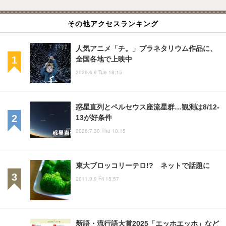
その他アクセスランキング
人気アニメ「チ。」プラネタリウム作品に、
全国各地で上映中
2026.6.9 Tue 18:15
惑星直列とペルセウス座流星群…観測は8/12-
13が好条件
2026.7.30 Thu 10:15
東大ブロッコリーテロ!? ネットで話題に
2011.9.9 Fri 15:57
新語・流行語大賞2025「エッホエッホ」など