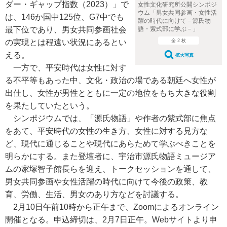
ダー・ギャップ指数（2023）」で
女性文化研究所公開シンポジ
ウム「男女共同参画・女性活
は、146か国中125位、G7中でも
躍の時代に向けて－源氏物
語・紫式部に学ぶ－」
最下位であり、男女共同参画社会
全 2 枚
の実現とは程遠い状況にあるとい
える。
拡大写真
一方で、平安時代は女性に対す
る不平等もあった中、文化・政治の場である朝廷へ女性が
出仕し、女性が男性とともに一定の地位をもち大きな役割
を果たしていたという。
シンポジウムでは、「源氏物語」や作者の紫式部に焦点
をあて、平安時代の女性の生き方、女性に対する見方な
ど、現代に通じることや現代にあらためて学ぶべきことを
明らかにする。また登壇者に、宇治市源氏物語ミュージア
ムの家塚智子館長らを迎え、トークセッションを通して、
男女共同参画や女性活躍の時代に向けて今後の政策、教
育、労働、生活、男女のあり方などを討議する。
2月10日午前10時から正午まで、Zoomによるオンライン
開催となる。申込締切は、2月7日正午。Webサイトより申