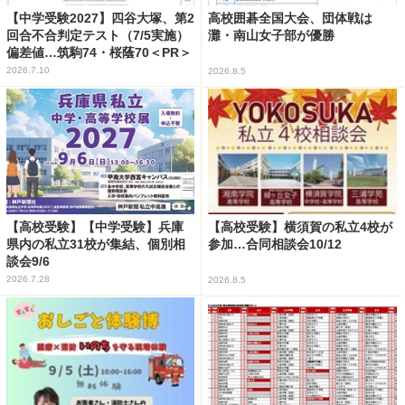
【中学受験2027】四谷大塚、第2
高校囲碁全国大会、団体戦は
回合不合判定テスト（7/5実施）
灘・南山女子部が優勝
偏差値…筑駒74・桜蔭70＜PR＞
2026.7.10
2026.8.5
【高校受験】【中学受験】兵庫
【高校受験】横須賀の私立4校が
県内の私立31校が集結、個別相
参加…合同相談会10/12
談会9/6
2026.7.28
2026.8.5