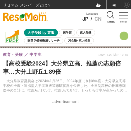
リセマム メンバーズ
Language
JP
/
CN
menu
search
大学受験 by 東進
医学部
東大受験
医専予備校徹底リサーチ
河合塾×東大特集
親子で考える大学選び
高校受験
中学受験
小学校受験
教育・受験
中学生
2024.1.29 Mon 12:15
共通テスト
夏休み
8月開催学校説明会・相談会
【高校受験2024】大分県立高、推薦の志願倍
8月開催イベント・WS
全国公立高校 過去問
人気記事
率…大分上野丘1.89倍
自由研究教材（小学生向け）
自由研究教材（中学生向け）
ランキング
大分県教育委員会は2024年1月26日、2024年度（令和6年度）大分県立高等
学校の推薦・連携型入学者選抜等志願状況を公表した。全日制高校の推薦志願
倍率の合計は、推薦Aが1.05倍、推薦Bが0.87倍。もっとも倍率が高かったの
は、大分上野丘（推薦B／普通）1.89倍。
advertisement