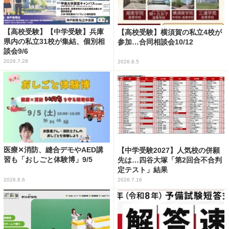
【高校受験】【中学受験】兵庫
【高校受験】横須賀の私立4校が
県内の私立31校が集結、個別相
参加…合同相談会10/12
談会9/6
2026.7.28
2026.8.5
医療✕消防、縫合デモやAED講
【中学受験2027】人気校の併願
習も「おしごと体験博」9/5
先は…四谷大塚「第2回合不合判
定テスト」結果
2026.8.6
2026.7.16