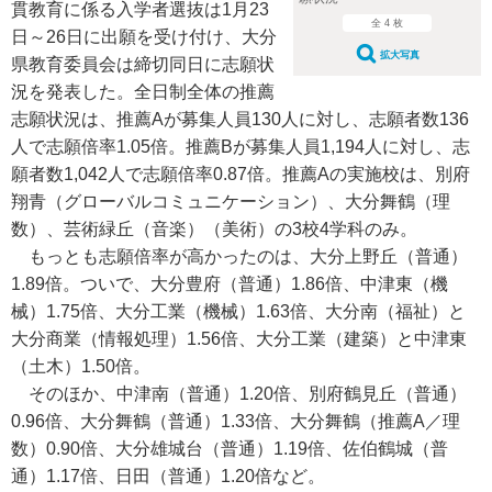
貫教育に係る入学者選抜は1月23
全 4 枚
日～26日に出願を受け付け、大分
拡大写真
県教育委員会は締切同日に志願状
況を発表した。全日制全体の推薦
志願状況は、推薦Aが募集人員130人に対し、志願者数136
人で志願倍率1.05倍。推薦Bが募集人員1,194人に対し、志
願者数1,042人で志願倍率0.87倍。推薦Aの実施校は、別府
翔青（グローバルコミュニケーション）、大分舞鶴（理
数）、芸術緑丘（音楽）（美術）の3校4学科のみ。
もっとも志願倍率が高かったのは、大分上野丘（普通）
1.89倍。ついで、大分豊府（普通）1.86倍、中津東（機
械）1.75倍、大分工業（機械）1.63倍、大分南（福祉）と
大分商業（情報処理）1.56倍、大分工業（建築）と中津東
（土木）1.50倍。
そのほか、中津南（普通）1.20倍、別府鶴見丘（普通）
0.96倍、大分舞鶴（普通）1.33倍、大分舞鶴（推薦A／理
数）0.90倍、大分雄城台（普通）1.19倍、佐伯鶴城（普
通）1.17倍、日田（普通）1.20倍など。