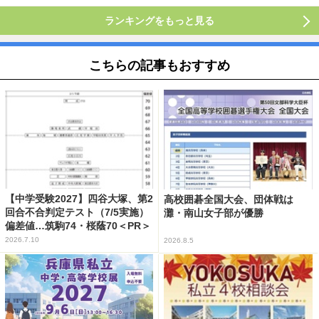
ランキングをもっと見る
こちらの記事もおすすめ
【中学受験2027】四谷大塚、第2
高校囲碁全国大会、団体戦は
回合不合判定テスト（7/5実施）
灘・南山女子部が優勝
偏差値…筑駒74・桜蔭70＜PR＞
2026.7.10
2026.8.5