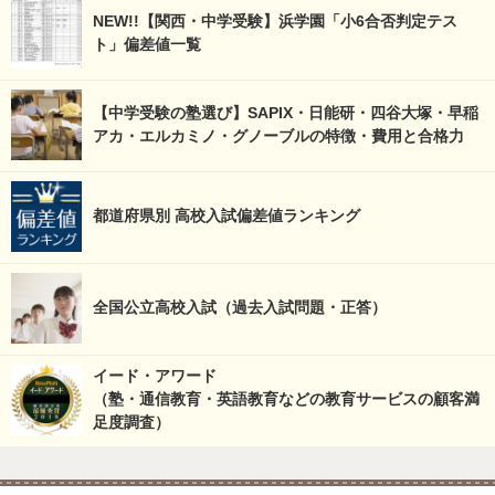
NEW!!【関西・中学受験】浜学園「小6合否判定テス
ト」偏差値一覧
【中学受験の塾選び】SAPIX・日能研・四谷大塚・早稲
アカ・エルカミノ・グノーブルの特徴・費用と合格力
都道府県別 高校入試偏差値ランキング
全国公立高校入試（過去入試問題・正答）
イード・アワード
（塾・通信教育・英語教育などの教育サービスの顧客満
足度調査）