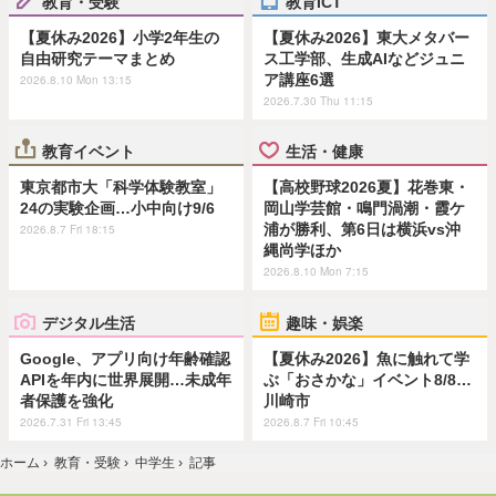
教育・受験
教育ICT
【夏休み2026】小学2年生の
【夏休み2026】東大メタバー
自由研究テーマまとめ
ス工学部、生成AIなどジュニ
ア講座6選
2026.8.10 Mon 13:15
2026.7.30 Thu 11:15
教育イベント
生活・健康
東京都市大「科学体験教室」
【高校野球2026夏】花巻東・
24の実験企画…小中向け9/6
岡山学芸館・鳴門渦潮・霞ケ
浦が勝利、第6日は横浜vs沖
2026.8.7 Fri 18:15
縄尚学ほか
2026.8.10 Mon 7:15
デジタル生活
趣味・娯楽
Google、アプリ向け年齢確認
【夏休み2026】魚に触れて学
APIを年内に世界展開…未成年
ぶ「おさかな」イベント8/8…
者保護を強化
川崎市
2026.7.31 Fri 13:45
2026.8.7 Fri 10:45
ホーム
›
教育・受験
›
中学生
›
記事