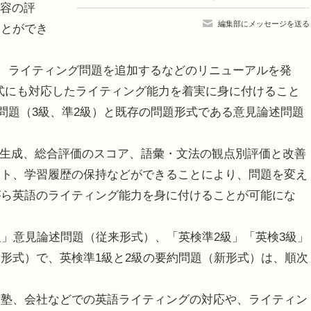
内容の評
編集部にメッセージを送る
ことができ
り、ライティング問題を追加するなどのリニューアルを発
題形式にも対応したライティング能力を着実に身に付けること
問題（3級、準2級）と既存の問題形式である意見論述問題
題生成、総合評価のスコア、語彙・文法の観点別評価と改善
ント、学習履歴の保持などができることにより、問題を変え
がら英語のライティング能力を身に付けることが可能にな
」意見論述問題（従来形式）、「英検準2級」「英検3級」
新形式）で、英検準1級と2級の要約問題（新形式）は、順次
、塾、会社などでの英語ライティングの対応や、ライティン