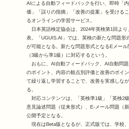
AIによる自動フィードバックを行い、即時「
価」「誤りの指摘」「改善の提案」を受ける
るオンラインの学習サービス。
日本英語検定協会は、2024年英検第1回よ
表。「UGUIS.AI」では、英検の新たな問
が可能となる。新たな問題形式となるEメール
（3級から準1級）に対応するという。
おもに、AI自動フィードバック、AI自動問
のポイント、内容の観点別評価と改善のポイ
て繰り返し学習することで、改善を実感しな
る。
対応コンテンツは、「英検準1級」「英検2級
意見論述問題（従来形式）、E-メール問題（
公開予定となる。
現在はBeta版となるが、正式版では、学校