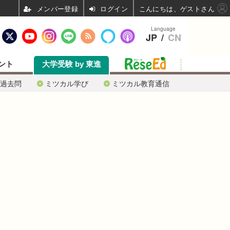
ログイン
こんにちは、ゲストさん
Language
JP
/
CN
ント
大学受験 by 東進
過去問
ミツカル学び
ミツカル教育通信