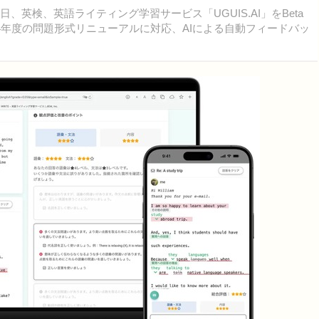
2日、英検、英語ライティング学習サービス「UGUIS.AI」をBeta
4年度の問題形式リニューアルに対応、AIによる自動フィードバッ