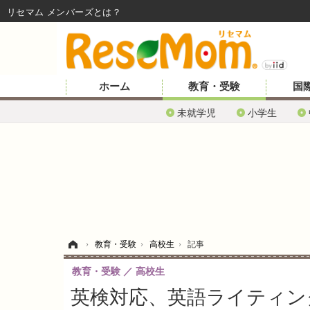
リセマム メンバーズ
ホーム
教育・受験
国
未就学児
小学生
ホーム
›
教育・受験
›
高校生
›
記事
教育・受験
高校生
英検対応、英語ライティング