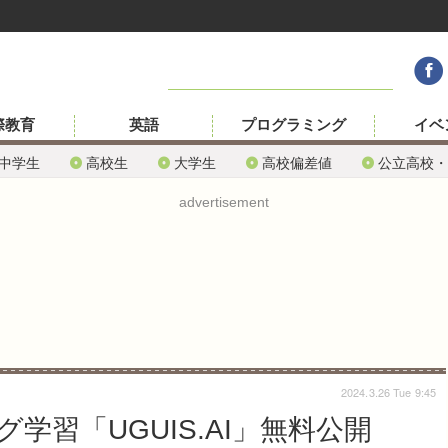
際教育
英語
プログラミング
イベ
中学生
高校生
大学生
高校偏差値
公立高校・
advertisement
2024.3.26 Tue 9:45
学習「UGUIS.AI」無料公開