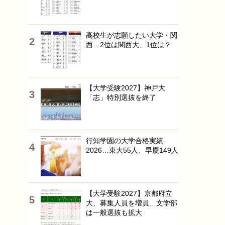
高校生が志願したい大学・関
西…2位は関西大、1位は？
【大学受験2027】神戸大
「志」特別選抜を終了
行知学園の大学合格実績
2026…東大55人、早慶149人
【大学受験2027】京都府立
大、募集人員を増員…文学部
は一般選抜も拡大