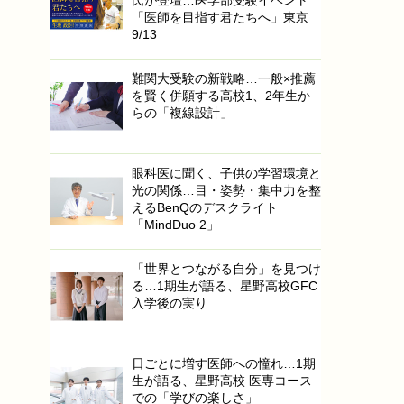
「医師を目指す君たちへ」東京
9/13
難関大受験の新戦略…一般×推薦
を賢く併願する高校1、2年生か
らの「複線設計」
眼科医に聞く、子供の学習環境と
光の関係…目・姿勢・集中力を整
えるBenQのデスクライト
「MindDuo 2」
「世界とつながる自分」を見つけ
る…1期生が語る、星野高校GFC
入学後の実り
日ごとに増す医師への憧れ…1期
生が語る、星野高校 医専コース
での「学びの楽しさ」