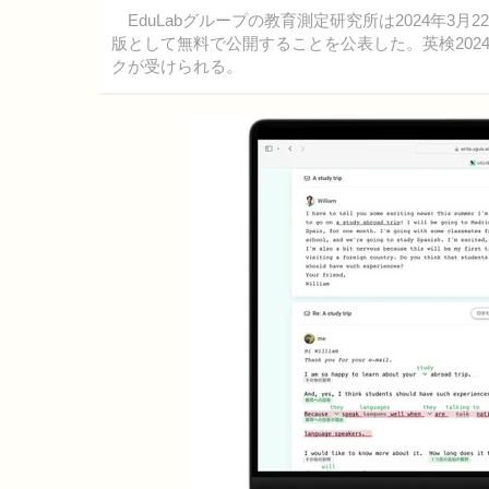
EduLabグループの教育測定研究所は2024年3月2
版として無料で公開することを公表した。英検202
クが受けられる。