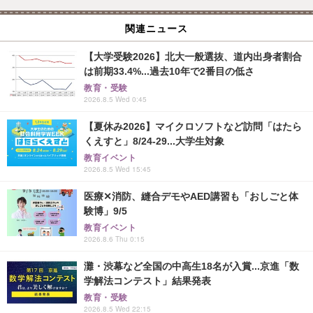
関連ニュース
【大学受験2026】北大一般選抜、道内出身者割合
は前期33.4%...過去10年で2番目の低さ
教育・受験
2026.8.5 Wed 0:45
【夏休み2026】マイクロソフトなど訪問「はたら
くえすと」8/24-29...大学生対象
教育イベント
2026.8.5 Wed 15:45
医療✕消防、縫合デモやAED講習も「おしごと体
験博」9/5
教育イベント
2026.8.6 Thu 0:15
灘・渋幕など全国の中高生18名が入賞...京進「数
学解法コンテスト」結果発表
教育・受験
2026.8.5 Wed 22:15