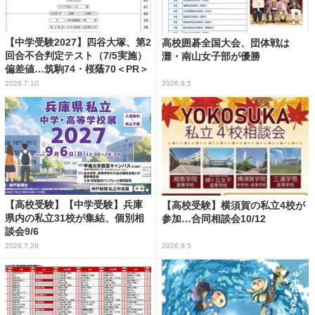
【中学受験2027】四谷大塚、第2
高校囲碁全国大会、団体戦は
回合不合判定テスト（7/5実施）
灘・南山女子部が優勝
偏差値…筑駒74・桜蔭70＜PR＞
2026.7.10
2026.8.5
【高校受験】【中学受験】兵庫
【高校受験】横須賀の私立4校が
県内の私立31校が集結、個別相
参加…合同相談会10/12
談会9/6
2026.7.28
2026.8.5