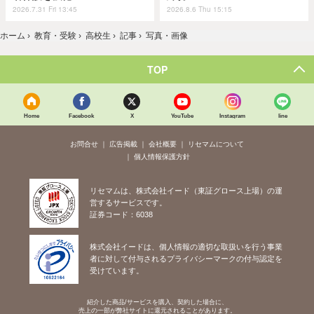
2026.7.31 Fri 13:45
2026.8.6 Thu 15:15
ホーム
›
教育・受験
›
高校生
›
記事
›
写真・画像
TOP
Home
Facebook
X
YouTube
Instagram
line
お問合せ
広告掲載
会社概要
リセマムについて
個人情報保護方針
リセマムは、株式会社イード（東証グロース上場）の運
営するサービスです。
証券コード：6038
株式会社イードは、個人情報の適切な取扱いを行う事業
者に対して付与されるプライバシーマークの付与認定を
受けています。
紹介した商品/サービスを購入、契約した場合に、
売上の一部が弊社サイトに還元されることがあります。