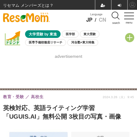
リセマム メンバーズ
Language
JP
/
CN
menu
search
大学受験 by 東進
医学部
東大受験
医専予備校徹底リサーチ
河合塾×東大特集
親子で考える大学選び
高校受験
中学受験
小学校受験
advertisement
共通テスト
夏休み
8月開催学校説明会・相談会
8月開催イベント・WS
全国公立高校 過去問
人気記事
自由研究教材（小学生向け）
自由研究教材（中学生向け）
ランキング
教育・受験
高校生
2024.3.26（火） 9:45
英検対応、英語ライティング学習
「UGUIS.AI」無料公開 3枚目の写真・画像