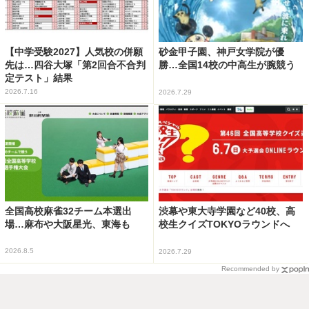
【中学受験2027】人気校の併願
砂金甲子園、神戸女学院が優
先は…四谷大塚「第2回合不合判
勝…全国14校の中高生が腕競う
定テスト」結果
2026.7.16
2026.7.29
全国高校麻雀32チーム本選出
渋幕や東大寺学園など40校、高
場…麻布や大阪星光、東海も
校生クイズTOKYOラウンドへ
2026.8.5
2026.7.29
Recommended by