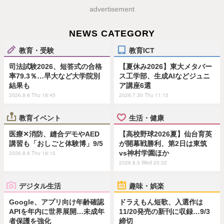
advertisement
NEWS CATEGORY
教育・受験
教育ICT
司法試験2026、短答式の合格
【夏休み2026】東大メタバー
率79.3％…早大など大学院別
ス工学部、生成AIなどジュニ
結果も
ア講座6選
2026.8.6 Thu 18:45
2026.7.30 Thu 11:15
教育イベント
生活・健康
医療✕消防、縫合デモやAED
【高校野球2026夏】仙台育英
講習も「おしごと体験博」9/5
が開幕戦勝利、第2日は東筑
vs神村学園ほか
2026.8.6 Thu 18:15
2026.8.5 Wed 20:32
デジタル生活
趣味・娯楽
Google、アプリ向け年齢確認
ドラえもん短歌、入選作は
APIを年内に世界展開…未成年
11/20発売の新刊に収録…9/3
者保護を強化
締切