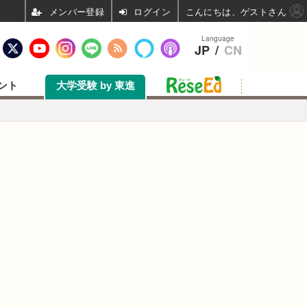
ログイン
こんにちは、ゲストさん
Language
JP
/
CN
ント
大学受験 by 東進