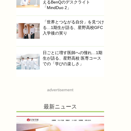
えるBenQのデスクライト
「MindDuo 2」
「世界とつながる自分」を見つけ
る…1期生が語る、星野高校GFC
入学後の実り
日ごとに増す医師への憧れ…1期
生が語る、星野高校 医専コース
での「学びの楽しさ」
advertisement
最新ニュース