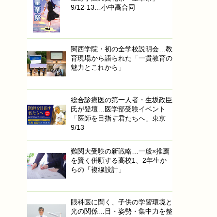
9/12-13…小中高合同
関西学院・初の全学校説明会…教
育現場から語られた「一貫教育の
魅力とこれから」
総合診療医の第一人者・生坂政臣
氏が登壇…医学部受験イベント
「医師を目指す君たちへ」東京
9/13
難関大受験の新戦略…一般×推薦
を賢く併願する高校1、2年生か
らの「複線設計」
眼科医に聞く、子供の学習環境と
光の関係…目・姿勢・集中力を整