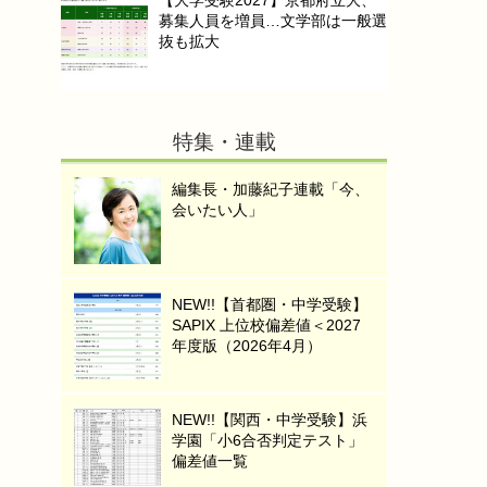
【大学受験2027】京都府立大、
募集人員を増員…文学部は一般選
抜も拡大
特集・連載
編集長・加藤紀子連載「今、
会いたい人」
NEW!!【首都圏・中学受験】
SAPIX 上位校偏差値＜2027
年度版（2026年4月）
NEW!!【関西・中学受験】浜
学園「小6合否判定テスト」
偏差値一覧