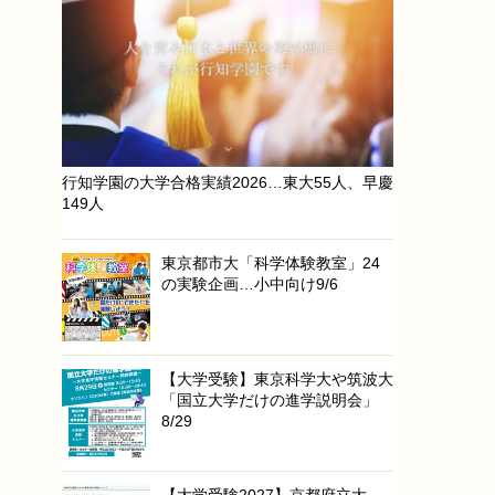
行知学園の大学合格実績2026…東大55人、早慶
149人
東京都市大「科学体験教室」24
の実験企画…小中向け9/6
【大学受験】東京科学大や筑波大
「国立大学だけの進学説明会」
8/29