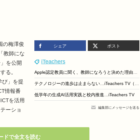
徳学園の梅澤俊
シェア
ポスト
「教師にな
iTeachers
身」を公開
介する。
Apple認定教員に聞く、教師になろうと決めた理由…Teacher's［Shift］
い学び」を提
テクノロジーの進歩は止まらない…iTeachers TV（最終回）
CT情報番
低学年の生成AI活用実践と校内推進…iTeachers TV
CTを活用
編集部にメッセージを送る
ンテーショ
ードで全文を読む