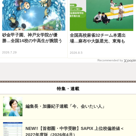
砂金甲子園、神戸女学院が優
全国高校麻雀32チーム本選出
勝…全国14校の中高生が腕競う
場…麻布や大阪星光、東海も
2026.7.29
2026.8.5
Recommended by
特集・連載
編集長・加藤紀子連載「今、会いたい人」
NEW!!【首都圏・中学受験】SAPIX 上位校偏差値＜
2027年度版（2026年4月）