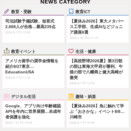
NEWS CATEGORY
教育・受験
教育ICT
司法試験予備試験、短答式
【夏休み2026】東大メタバー
2,668人が合格…最高239点
ス工学部、生成AIなどジュニ
ア講座6選
2026.8.7 Fri 13:45
2026.7.30 Thu 11:15
教育イベント
生活・健康
アメリカ留学の奨学金情報を
【高校野球2026夏】第3日朝
紹介8/27東京…
の部は東海大甲府が勝利、午
EducationUSA
後の部で八幡商と健大高崎が
激突
2026.8.7 Fri 11:15
2026.8.7 Fri 12:45
デジタル生活
趣味・娯楽
Google、アプリ向け年齢確認
【夏休み2026】魚に触れて学
APIを年内に世界展開…未成年
ぶ「おさかな」イベント8/8…
者保護を強化
川崎市
2026.7.31 Fri 13:45
2026.8.7 Fri 10:45