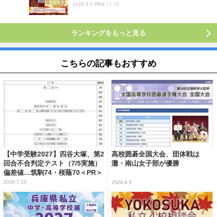
2026.8.5 Wed 11:15
ランキングをもっと見る
こちらの記事もおすすめ
【中学受験2027】四谷大塚、第2
高校囲碁全国大会、団体戦は
回合不合判定テスト（7/5実施）
灘・南山女子部が優勝
偏差値…筑駒74・桜蔭70＜PR＞
2026.7.10
2026.8.5