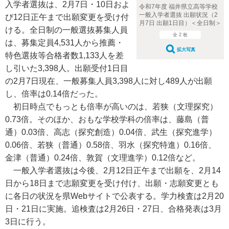
入学者選抜は、2月7日・10日およ
令和7年度 福井県立高等学校
一般入学者選抜 出願状況（2
び12日正午まで出願変更を受け付
月7日 出願1日目）＜全日制＞
ける。全日制の一般選抜募集人員
全 2 枚
は、募集定員4,531人から推薦・
拡大写真
特色選抜等合格者数1,133人を差
し引いた3,398人。出願受付1日目
の2月7日現在、一般募集人員3,398人に対し489人が出願
し、倍率は0.14倍だった。
初日時点でもっとも倍率が高いのは、若狭（文理探究）
0.73倍。そのほか、おもな学校学科の倍率は、藤島（普
通）0.03倍、高志（探究創造）0.04倍、武生（探究進学）
0.06倍、若狭（普通）0.58倍、羽水（探究特進）0.16倍、
金津（普通）0.24倍、敦賀（文理進学）0.12倍など。
一般入学者選抜は今後、2月12日正午まで出願を、2月14
日から18日まで志願変更を受け付け、出願・志願変更とも
に各日の状況を県Webサイトで公表する。学力検査は2月20
日・21日に実施。追検査は2月26日・27日、合格発表は3月
3日に行う。