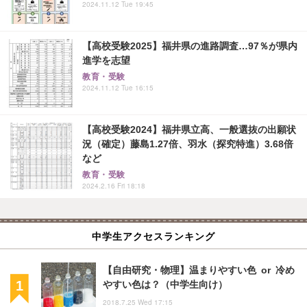
2024.11.12 Tue 19:45
【高校受験2025】福井県の進路調査…97％が県内
進学を志望
教育・受験
2024.11.12 Tue 16:15
【高校受験2024】福井県立高、一般選抜の出願状
況（確定）藤島1.27倍、羽水（探究特進）3.68倍
など
教育・受験
2024.2.16 Fri 18:18
中学生アクセスランキング
【自由研究・物理】温まりやすい色 or 冷め
やすい色は？（中学生向け）
2018.7.25 Wed 17:15