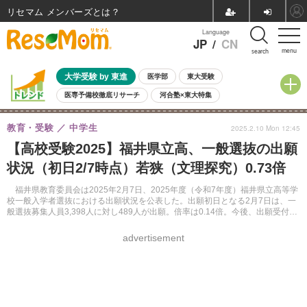
リセマム メンバーズ
Language
JP
/
CN
menu
search
大学受験 by 東進
医学部
東大受験
医専予備校徹底リサーチ
河合塾×東大特集
親子で考える大学選び
高校受験
中学受験
小学校受験
教育・受験
中学生
2025.2.10 Mon 12:45
共通テスト
夏休み
8月開催学校説明会・相談会
【高校受験2025】福井県立高、一般選抜の出願
8月開催イベント・WS
全国公立高校 過去問
人気記事
状況（初日2/7時点）若狭（文理探究）0.73倍
自由研究教材（小学生向け）
自由研究教材（中学生向け）
ランキング
福井県教育委員会は2025年2月7日、2025年度（令和7年度）福井県立高等学
校一般入学者選抜における出願状況を公表した。出願初日となる2月7日は、一
般選抜募集人員3,398人に対し489人が出願。倍率は0.14倍。今後、出願受付最
終日となる2月12日正午に向けて大きく動きそうだ。
advertisement