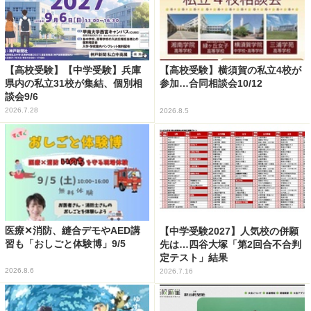
【高校受験】【中学受験】兵庫
【高校受験】横須賀の私立4校が
県内の私立31校が集結、個別相
参加…合同相談会10/12
談会9/6
2026.7.28
2026.8.5
医療✕消防、縫合デモやAED講
【中学受験2027】人気校の併願
習も「おしごと体験博」9/5
先は…四谷大塚「第2回合不合判
定テスト」結果
2026.8.6
2026.7.16