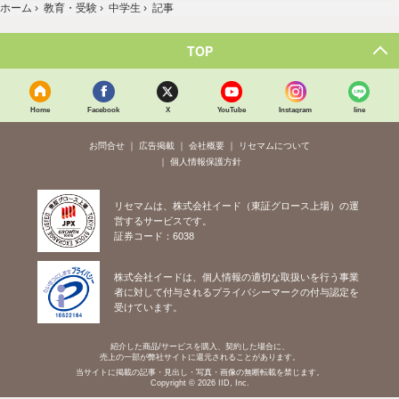
ホーム
›
教育・受験
›
中学生
›
記事
TOP
Home
Facebook
X
YouTube
Instagram
line
お問合せ
広告掲載
会社概要
リセマムについて
個人情報保護方針
リセマムは、株式会社イード（東証グロース上場）の運
営するサービスです。
証券コード：6038
株式会社イードは、個人情報の適切な取扱いを行う事業
者に対して付与されるプライバシーマークの付与認定を
受けています。
紹介した商品/サービスを購入、契約した場合に、
売上の一部が弊社サイトに還元されることがあります。
当サイトに掲載の記事・見出し・写真・画像の無断転載を禁じます。
Copyright © 2026 IID, Inc.