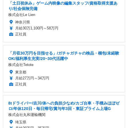
「土日祝休み」ゲーム内映像の編集スタッフ/資格取得支援あ
り/社会保険完備
株式会社Le Lien
神奈川県
月給30万1,100円～58万円
正社員
「月収30万円を目指せる」/ガチャガチャの検品・梱包/未経験
OK/福利厚生充実/20~30代活躍中
株式会社Tetote
東京都
月給27万円～34万円
正社員
8tドライバー/吉川/体への負担少なめ/カゴ台車・手積みほぼゼ
ロ/年休120日・毎日帰宅/賞与年3回・東証プライム上場G
株式会社丸和運輸機関
埼玉県