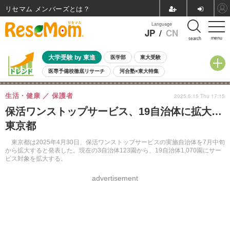
リセマム メンバーズ
Language
JP
/
CN
menu
search
大学受験 by 東進
医学部
東大受験
医専予備校徹底リサーチ
河合塾×東大特集
親子で考える大学選び
高校受験
中学受験
小学校受験
生活・健康
保護者
2025.5.15 Thu 17:15
共通テスト
夏休み
8月開催学校説明会・相談会
保活ワンストップサービス、19自治体に拡大…
8月開催イベント・WS
全国公立高校 過去問
人気記事
東京都
自由研究教材（小学生向け）
自由研究教材（中学生向け）
ランキング
東京都は2025年4月30日、保活ワンストップサービスの実施自治体を7月中旬
から拡大すると発表した。現在の3自治体123園から、19自治体1,070園にサー
ビス対象を拡大する。
advertisement