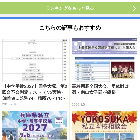
ランキングをもっと見る
こちらの記事もおすすめ
【中学受験2027】四谷大塚、第2
高校囲碁全国大会、団体戦は
回合不合判定テスト（7/5実施）
灘・南山女子部が優勝
偏差値…筑駒74・桜蔭70＜PR＞
2026.7.10
2026.8.5