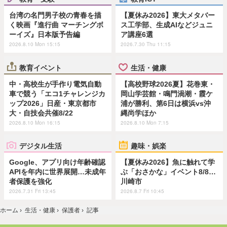
台湾の名門男子校の青春を描
【夏休み2026】東大メタバー
く映画『進行曲 マーチングボ
ス工学部、生成AIなどジュニ
ーイズ』日本版予告編
ア講座6選
2026.8.10 Mon 15:15
2026.7.30 Thu 11:15
教育イベント
生活・健康
中・高校生が手作り電気自動
【高校野球2026夏】花巻東・
車で競う「エコ1チャレンジカ
岡山学芸館・鳴門渦潮・霞ケ
ップ2026」日産・東京都市
浦が勝利、第6日は横浜vs沖
大・自技会共催8/22
縄尚学ほか
2026.8.10 Mon 16:15
2026.8.10 Mon 7:15
デジタル生活
趣味・娯楽
Google、アプリ向け年齢確認
【夏休み2026】魚に触れて学
APIを年内に世界展開…未成年
ぶ「おさかな」イベント8/8…
者保護を強化
川崎市
2026.7.31 Fri 13:45
2026.8.7 Fri 10:45
ホーム
›
生活・健康
›
保護者
›
記事