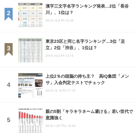
漢字三文字名字ランキング発表…2位「長谷
川」、1位は？
2015.10.9 Fri 12:45
東京23区と同じ名字ランキング…3位「足
立」2位「渋谷」、1位は？
2015.10.2 Fri 12:15
上位2％の頭脳の持ち主？ 高IQ集団「メン
サ」入会判定テストでチェック
2015.10.16 Fri 17:15
親の5割「キラキラネーム避ける」若い世代で
意識強く
2018.1.25 Thu 15:32