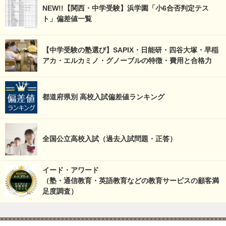
NEW!!【関西・中学受験】浜学園「小6合否判定テス
ト」偏差値一覧
【中学受験の塾選び】SAPIX・日能研・四谷大塚・早稲
アカ・エルカミノ・グノーブルの特徴・費用と合格力
都道府県別 高校入試偏差値ランキング
全国公立高校入試（過去入試問題・正答）
イード・アワード
（塾・通信教育・英語教育などの教育サービスの顧客満
足度調査）