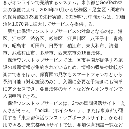
きがオンラインで完結するシステム。東京都とGovTech東
京の協働により、2024年10月から板橋区・足立区・調布市
の保育施設123園で先行実施。2025年7月中旬からは、19自
治体1,070園に拡大してサービスを提供する。
新たに保活ワンストップサービスの対象となるのは、港
区、江東区、渋谷区、杉並区、江戸川区、八王子市、青梅
市、昭島市、町田市、日野市、狛江市、東大和市、清瀬
市、武蔵村山市、多摩市、西東京市の16自治体。
保活ワンストップサービスでは、区市や園が提供する施
設の最新情報が集約されているため、情報の収集や比較が
楽にできるほか、保育園の見学もスマートフォンなどから
予約可能（対応施設のみ）。入園に必要な手続きにも簡単
にアクセスでき、各自治体のサイトなどからオンラインで
入園申請できる。
保活ワンストップサービスは、2つの民間保活サイト「え
んさがそっ♪」「hoiciL（ホイシル）」、または東京都が運
用する「東京都保活ワンストップポータルサイト」から利
用できる。東京都Webサイトでは、参加保育施設一覧など