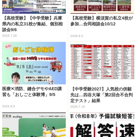
【高校受験】【中学受験】兵庫
【高校受験】横須賀の私立4校が
県内の私立31校が集結、個別相
参加…合同相談会10/12
談会9/6
2026.7.28
2026.8.5
医療✕消防、縫合デモやAED講
【中学受験2027】人気校の併願
習も「おしごと体験博」9/5
先は…四谷大塚「第2回合不合判
定テスト」結果
2026.8.6
2026.7.16