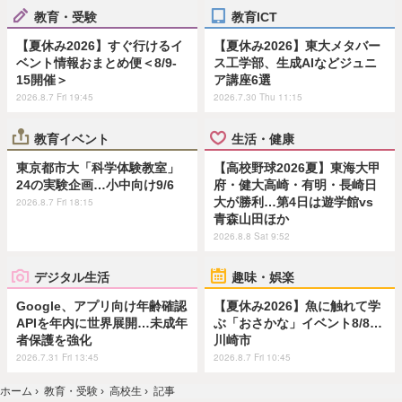
教育・受験
教育ICT
【夏休み2026】すぐ行けるイ
【夏休み2026】東大メタバー
ベント情報おまとめ便＜8/9-
ス工学部、生成AIなどジュニ
15開催＞
ア講座6選
2026.8.7 Fri 19:45
2026.7.30 Thu 11:15
教育イベント
生活・健康
東京都市大「科学体験教室」
【高校野球2026夏】東海大甲
24の実験企画…小中向け9/6
府・健大高崎・有明・長崎日
大が勝利…第4日は遊学館vs
2026.8.7 Fri 18:15
青森山田ほか
2026.8.8 Sat 9:52
デジタル生活
趣味・娯楽
Google、アプリ向け年齢確認
【夏休み2026】魚に触れて学
APIを年内に世界展開…未成年
ぶ「おさかな」イベント8/8…
者保護を強化
川崎市
2026.7.31 Fri 13:45
2026.8.7 Fri 10:45
ホーム
›
教育・受験
›
高校生
›
記事