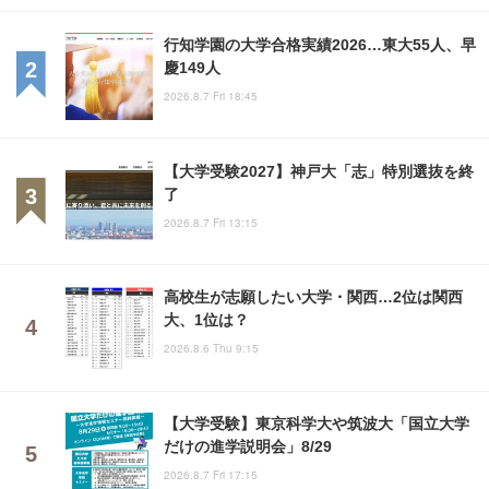
行知学園の大学合格実績2026…東大55人、早
慶149人
2026.8.7 Fri 18:45
【大学受験2027】神戸大「志」特別選抜を終
了
2026.8.7 Fri 13:15
高校生が志願したい大学・関西…2位は関西
大、1位は？
2026.8.6 Thu 9:15
【大学受験】東京科学大や筑波大「国立大学
だけの進学説明会」8/29
2026.8.7 Fri 17:15