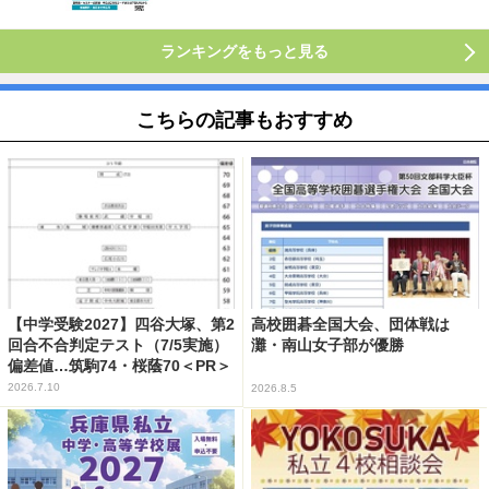
ランキングをもっと見る
こちらの記事もおすすめ
【中学受験2027】四谷大塚、第2
高校囲碁全国大会、団体戦は
回合不合判定テスト（7/5実施）
灘・南山女子部が優勝
偏差値…筑駒74・桜蔭70＜PR＞
2026.7.10
2026.8.5