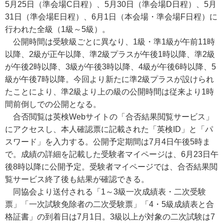
5月25日（準会場C日程）、5月30日（準会場D日程）、5月
31日（準会場E日程）、6月1日（本会場・準会場F日程）に
行われた全級（1級～5級）。
公開時間は受験級ごとに異なり、1級・準1級が午前11時
以降、2級が正午以降、準2級プラスが午後1時以降、準2級
が午後2時以降、3級が午後3時以降、4級が午後6時以降、5
級が午後7時以降。今回より新たに準2級プラスが設けられ
たことにより、準2級より上の級の公開時間は従来より1時
間前倒しでの公開となる。
合否閲覧は英検Webサイトの「合否結果閲覧サービス」
にアクセスし、本人確認票に記載された「英検ID」と「パ
スワード」を入力する。公開予定期間は7月4日午後5時ま
で。成績の詳細を記載した受験者マイページは、6月23日午
後8時以降に公開予定。受験者マイページでは、合否結果閲
覧サービス終了後も結果が確認できる。
同協会より送付される「1～3級一次成績表・二次受験
票」「一次試験免除者の二次受験票」「4・5級成績表と合
格証書」の到着日は7月1日。3級以上が対象の二次試験は7