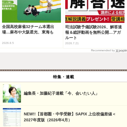
全国高校麻雀32チーム本選出
司法試験予備試験2026、解答速
場…麻布や大阪星光、東海も
報＆総評動画を無料公開…アガ
ルート
2026.8.5
2026.7.21
Recommended by
特集・連載
編集長・加藤紀子連載「今、会いたい人」
NEW!!【首都圏・中学受験】SAPIX 上位校偏差値＜
2027年度版（2026年4月）