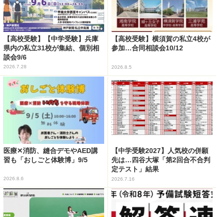
【高校受験】【中学受験】兵庫
【高校受験】横須賀の私立4校が
県内の私立31校が集結、個別相
参加…合同相談会10/12
談会9/6
2026.7.28
2026.8.5
医療✕消防、縫合デモやAED講
【中学受験2027】人気校の併願
習も「おしごと体験博」9/5
先は…四谷大塚「第2回合不合判
定テスト」結果
2026.8.6
2026.7.16