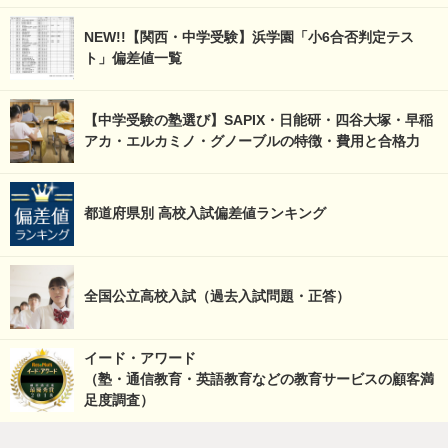
NEW!!【関西・中学受験】浜学園「小6合否判定テス
ト」偏差値一覧
【中学受験の塾選び】SAPIX・日能研・四谷大塚・早稲
アカ・エルカミノ・グノーブルの特徴・費用と合格力
都道府県別 高校入試偏差値ランキング
全国公立高校入試（過去入試問題・正答）
イード・アワード
（塾・通信教育・英語教育などの教育サービスの顧客満
足度調査）