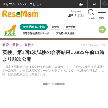
リセマム メンバーズ
Language
JP
/
CN
menu
search
大学受験 by 東進
医学部
東大受験
医専予備校徹底リサーチ
河合塾×東大特集
親子で考える大学選び
高校受験
中学受験
小学校受験
教育・受験
高校生
2025.6.23 Mon 11:06
共通テスト
夏休み
8月開催学校説明会・相談会
英検、第1回1次試験の合否結果…6/23午前11時
8月開催イベント・WS
全国公立高校 過去問
人気記事
より順次公開
自由研究教材（小学生向け）
自由研究教材（中学生向け）
ランキング
日本英語検定協会は2025年6月23日、Webサイトで「英検2025年度第1回検
定一次試験」の合否結果閲覧サービスを開始する。1級・準1級が午前11時、以
降、順次受験級ごとに発表される。
advertisement