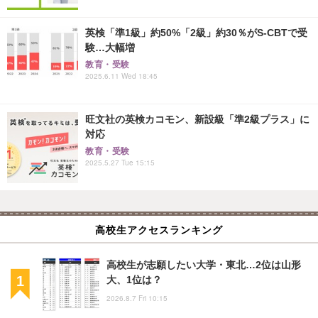
英検「準1級」約50%「2級」約30％がS-CBTで受
験…大幅増
教育・受験
2025.6.11 Wed 18:45
旺文社の英検カコモン、新設級「準2級プラス」に
対応
教育・受験
2025.5.27 Tue 15:15
高校生アクセスランキング
高校生が志願したい大学・東北…2位は山形
大、1位は？
2026.8.7 Fri 10:15