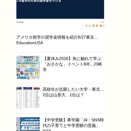
アメリカ留学の奨学金情報を紹介8/27東京…
EducationUSA
【夏休み2026】魚に触れて学ぶ
「おさかな」イベント8/8…川崎
市
高校生が志願したい大学・東北…
2位は山形大、1位は？
【中学受験】希学園「AI・SNS時
代の子育てと中学受験の意義」