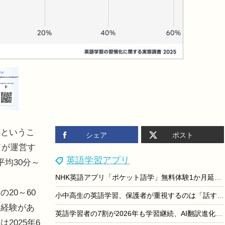
というこ
シェア
ポスト
ドが運営す
英語学習アプリ
均30分～
。
NHK英語アプリ「ポケット語学」無料体験1か月延長、4/21まで
20～60
小中高生の英語学習、保護者が重視するのは「話す力」栄光調査
た経験があ
英語学習者の7割が2026年も学習継続、AI翻訳進化でも「話す力」重視
2025年6