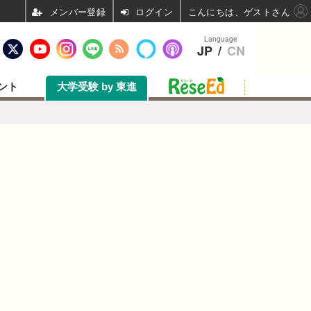
ログイン
こんにちは、ゲストさん
Language
JP
/
CN
ント
大学受験 by 東進