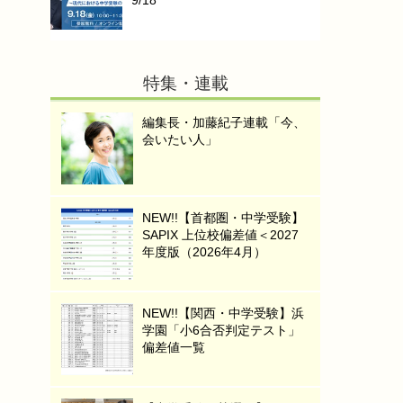
9/18
特集・連載
編集長・加藤紀子連載「今、
会いたい人」
NEW!!【首都圏・中学受験】
SAPIX 上位校偏差値＜2027
年度版（2026年4月）
NEW!!【関西・中学受験】浜
学園「小6合否判定テスト」
偏差値一覧