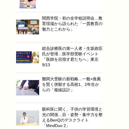
関西学院・初の全学校説明会…教
育現場から語られた「一貫教育の
魅力とこれから」
総合診療医の第一人者・生坂政臣
氏が登壇…医学部受験イベント
「医師を目指す君たちへ」東京
9/13
難関大受験の新戦略…一般×推薦
を賢く併願する高校1、2年生か
らの「複線設計」
眼科医に聞く、子供の学習環境と
光の関係…目・姿勢・集中力を整
えるBenQのデスクライト
「MindDuo 2」