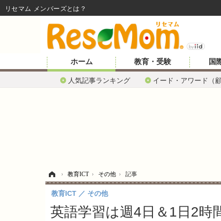
リセマム メンバーズ
ホーム
教育・受験
国
人気記事ランキング
イード・アワード（
ホーム
›
教育ICT
›
その他
›
記事
教育ICT
その他
英語学習は週4日＆1日2