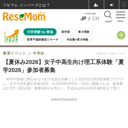
リセマム メンバーズ
Language
JP
/
CN
menu
search
大学受験 by 東進
医学部
東大受験
医専予備校徹底リサーチ
河合塾×東大特集
親子で考える大学選び
高校受験
中学受験
小学校受験
教育イベント
中学生
2026.5.11 Mon 14:15
共通テスト
夏休み
8月開催学校説明会・相談会
【夏休み2026】女子中高生向け理工系体験「夏
8月開催イベント・WS
全国公立高校 過去問
人気記事
学2026」参加者募集
自由研究教材（小学生向け）
自由研究教材（中学生向け）
ランキング
科学や技術に関心をもつ女子生徒を対象とした2泊3日の宿泊型体験プログラ
ム「女子中高生夏の学校2026」が2026年8月8日～10日に開催される。参加費
は1万円（宿泊2回、食事5回分を含む）。申込みは6月13日午後5時まで受け付
ける。
advertisement