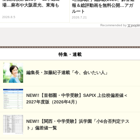
場…麻布や大阪星光、東海も
報＆総評動画を無料公開…アガ
ルート
2026.8.5
2026.7.21
Recommended by
特集・連載
編集長・加藤紀子連載「今、会いたい人」
NEW!!【首都圏・中学受験】SAPIX 上位校偏差値＜
2027年度版（2026年4月）
NEW!!【関西・中学受験】浜学園「小6合否判定テス
ト」偏差値一覧