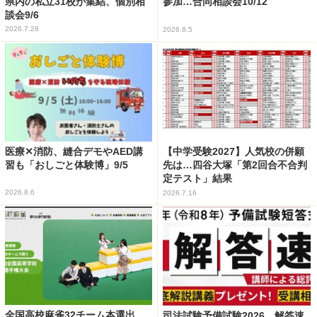
県内の私立31校が集結、個別相
参加…合同相談会10/12
談会9/6
2026.7.28
2026.8.5
医療✕消防、縫合デモやAED講
【中学受験2027】人気校の併願
習も「おしごと体験博」9/5
先は…四谷大塚「第2回合不合判
定テスト」結果
2026.8.6
2026.7.16
全国高校麻雀32チーム本選出
司法試験予備試験2026、解答速