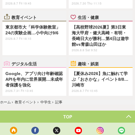
2026.8.7 Fri 19:45
2026.7.30 Thu 11:15
教育イベント
生活・健康
東京都市大「科学体験教室」
【高校野球2026夏】第3日東
24の実験企画…小中向け9/6
海大甲府・健大高崎・有明・
長崎日大が勝利…第4日は遊学
2026.8.7 Fri 18:15
館vs青森山田ほか
2026.8.8 Sat 9:52
デジタル生活
趣味・娯楽
Google、アプリ向け年齢確認
【夏休み2026】魚に触れて学
APIを年内に世界展開…未成年
ぶ「おさかな」イベント8/8…
者保護を強化
川崎市
2026.7.31 Fri 13:45
2026.8.7 Fri 10:45
ホーム
›
教育イベント
›
中学生
›
記事
TOP