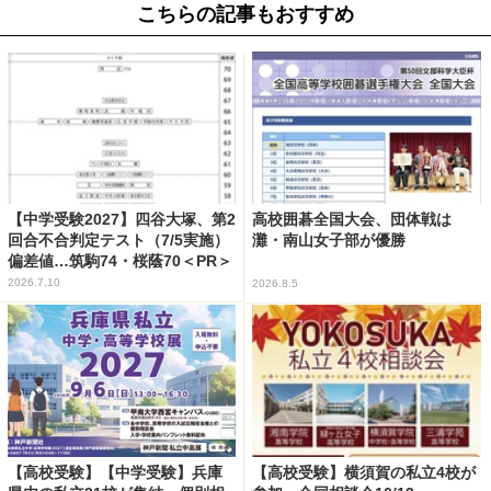
こちらの記事もおすすめ
【中学受験2027】四谷大塚、第2
高校囲碁全国大会、団体戦は
回合不合判定テスト（7/5実施）
灘・南山女子部が優勝
偏差値…筑駒74・桜蔭70＜PR＞
2026.7.10
2026.8.5
【高校受験】【中学受験】兵庫
【高校受験】横須賀の私立4校が