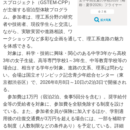
女子中高生夏の学校2026（略
スプロジェクト（GSTEM-CPP）
称：夏学2026）フライヤー
が主催する宿泊型体験プログラ
全 2 枚
ム。参加者は、理工系分野の研究
拡大写真
者や技術者、現役学生らと交流し
ながら、実験実習や進路相談、ワ
ークショップなど多彩な企画を通して、理工系進路の魅力
を体感できる。
対象は、科学・技術に興味・関心のある中学3年から高校
3年の女子生徒。高等専門学校1～3年生、中等教育学校等の
場合は、相当する学年が対象。進路の文系、理系は問わな
い。会場は国立オリンピック記念青少年総合センター（東
京都渋谷区）で、2026年8月8日～10日の2泊3日で開催され
る。
参加費は1万円（宿泊2泊、食事5回分を含む）。奨学給付
金等の受給者を対象に、参加費を全額免除する制度を設け
ている。また、参加者全員が保険に加入するほか、学割適
用後の往復交通費が3万円を超える場合には、一部を補助す
る制度（人数制限などの条件あり）を予定している。詳細