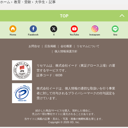
ホーム
›
教育・受験
›
大学生
›
記事
TOP
Home
Facebook
X
YouTube
Instagram
line
お問合せ
広告掲載
会社概要
リセマムについて
個人情報保護方針
リセマムは、株式会社イード（東証グロース上場）の運
営するサービスです。
証券コード：6038
株式会社イードは、個人情報の適切な取扱いを行う事業
者に対して付与されるプライバシーマークの付与認定を
受けています。
紹介した商品/サービスを購入、契約した場合に、
売上の一部が弊社サイトに還元されることがあります。
当サイトに掲載の記事・見出し・写真・画像の無断転載を禁じます。
Copyright © 2026 IID, Inc.