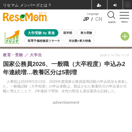
リセマム メンバーズ
Language
JP
/
CN
menu
search
大学受験 by 東進
医学部
東大受験
医専予備校徹底リサーチ
河合塾×東大特集
親子で考える大学選び
高校受験
中学受験
小学校受験
教育・受験
大学生
2026.5.14 Thu 11:15
共通テスト
夏休み
8月開催学校説明会・相談会
国家公務員2026、一般職（大卒程度）申込み2
8月開催イベント・WS
全国公立高校 過去問
人気記事
年連続増…教養区分は5割増
自由研究教材（小学生向け）
自由研究教材（中学生向け）
ランキング
人事院は2026年5月13日、2026年度国家公務員採用試験の申込状況を発表し
た。一般職試験（大卒程度）の申込者数は、新設された教養区分の申込者が大
幅に増えたことで、2年連続で増加。女性の割合も過去最高を記録した。
advertisement