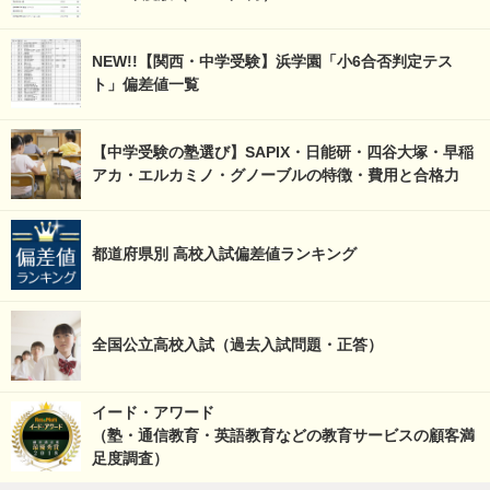
NEW!!【関西・中学受験】浜学園「小6合否判定テス
ト」偏差値一覧
【中学受験の塾選び】SAPIX・日能研・四谷大塚・早稲
アカ・エルカミノ・グノーブルの特徴・費用と合格力
都道府県別 高校入試偏差値ランキング
全国公立高校入試（過去入試問題・正答）
イード・アワード
（塾・通信教育・英語教育などの教育サービスの顧客満
足度調査）