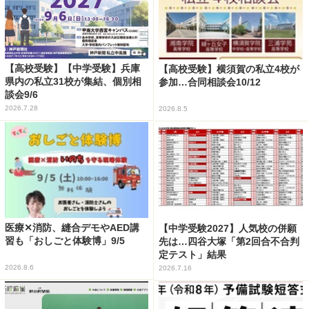
【高校受験】【中学受験】兵庫
【高校受験】横須賀の私立4校が
県内の私立31校が集結、個別相
参加…合同相談会10/12
談会9/6
2026.7.28
2026.8.5
医療✕消防、縫合デモやAED講
【中学受験2027】人気校の併願
習も「おしごと体験博」9/5
先は…四谷大塚「第2回合不合判
定テスト」結果
2026.8.6
2026.7.16