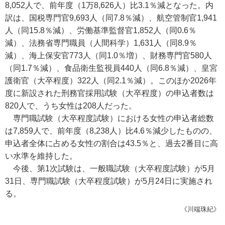
8,052人で、前年度（1万8,626人）比3.1％減となった。内
訳は、国税専門官9,693人（同7.8％減）、航空管制官1,941
人（同15.8％減）、労働基準監督官1,852人（同0.6％
減）、法務省専門職員（人間科学）1,631人（同8.9％
減）、海上保安官773人（同1.0％増）、財務専門官580人
（同1.7％減）、食品衛生監視員440人（同6.8％減）、皇宮
護衛官（大卒程度）322人（同2.1％減）。このほか2026年
度に新設された刑務官採用試験（大卒程度）の申込者数は
820人で、うち女性は208人だった。
専門職試験（大卒程度試験）における女性の申込者総数
は7,859人で、前年度（8,238人）比4.6％減少したものの、
申込者全体に占める女性の割合は43.5％と、過去2番目に高
い水準を維持した。
今後、第1次試験は、一般職試験（大卒程度試験）が5月
31日、専門職試験（大卒程度試験）が5月24日に実施され
る。
《川端珠紀》