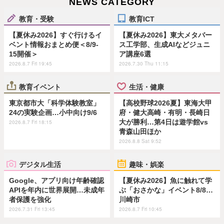
NEWS CATEGORY
教育・受験
教育ICT
【夏休み2026】すぐ行けるイ
【夏休み2026】東大メタバー
ベント情報おまとめ便＜8/9-
ス工学部、生成AIなどジュニ
15開催＞
ア講座6選
2026.8.7 Fri 19:45
2026.7.30 Thu 11:15
教育イベント
生活・健康
東京都市大「科学体験教室」
【高校野球2026夏】東海大甲
24の実験企画…小中向け9/6
府・健大高崎・有明・長崎日
大が勝利…第4日は遊学館vs
2026.8.7 Fri 18:15
青森山田ほか
2026.8.8 Sat 9:52
デジタル生活
趣味・娯楽
Google、アプリ向け年齢確認
【夏休み2026】魚に触れて学
APIを年内に世界展開…未成年
ぶ「おさかな」イベント8/8…
者保護を強化
川崎市
2026.7.31 Fri 13:45
2026.8.7 Fri 10:45