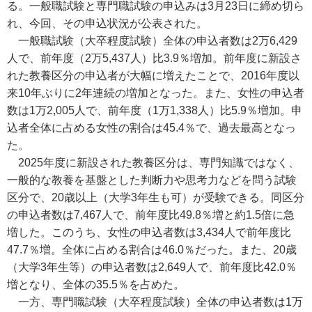
る。一般職試験と専門職試験の申込みは3月23日に締め切ら
れ、今回、その申込状況が公表された。
一般職試験（大卒程度試験）全体の申込者数は2万6,429
人で、前年度（2万5,437人）比3.9％増加。前年度に新設さ
れた教養区分の申込者が大幅に増えたことで、2016年度以
来10年ぶりに2年連続の増加となった。また、女性の申込者
数は1万2,005人で、前年度（1万1,338人）比5.9％増加。申
込者全体に占める女性の割合は45.4％で、過去最高となっ
た。
2025年度に新設された教養区分は、専門知識ではなく、
一般的な教養を基盤とした判断力や思考力などを問う試験
区分で、20歳以上（大学3年生も可）が受験できる。同区分
の申込者数は7,467人で、前年度比49.8％増と約1.5倍に急
増した。このうち、女性の申込者数は3,434人で前年度比
47.7％増。全体に占める割合は46.0％だった。また、20歳
（大学3年生等）の申込者数は2,649人で、前年度比42.0％
増となり、全体の35.5％を占めた。
一方、専門職試験（大卒程度試験）全体の申込者数は1万