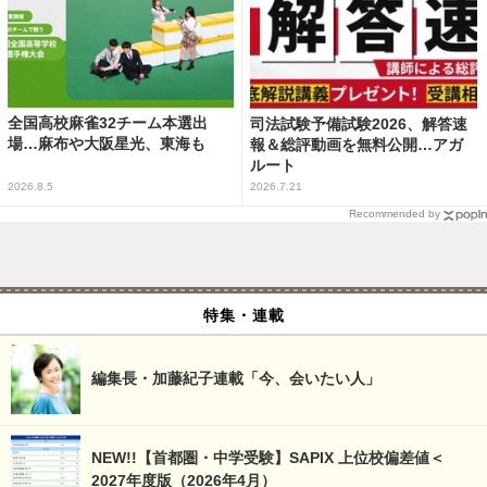
全国高校麻雀32チーム本選出
司法試験予備試験2026、解答速
場…麻布や大阪星光、東海も
報＆総評動画を無料公開…アガ
ルート
2026.8.5
2026.7.21
Recommended by
特集・連載
編集長・加藤紀子連載「今、会いたい人」
NEW!!【首都圏・中学受験】SAPIX 上位校偏差値＜
2027年度版（2026年4月）