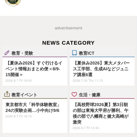
advertisement
NEWS CATEGORY
教育・受験
教育ICT
【夏休み2026】すぐ行けるイ
【夏休み2026】東大メタバー
ベント情報おまとめ便＜8/9-
ス工学部、生成AIなどジュニ
15開催＞
ア講座6選
2026.8.7 Fri 19:45
2026.7.30 Thu 11:15
教育イベント
生活・健康
東京都市大「科学体験教室」
【高校野球2026夏】第3日朝
24の実験企画…小中向け9/6
の部は東海大甲府が勝利、午
後の部で八幡商と健大高崎が
2026.8.7 Fri 18:15
激突
2026.8.7 Fri 12:45