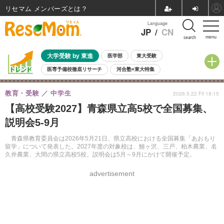
リセマム メンバーズ
Language
JP
/
CN
menu
search
大学受験 by 東進
医学部
東大受験
医専予備校徹底リサーチ
河合塾×東大特集
親子で考える大学選び
高校受験
中学受験
小学校受験
教育・受験
中学生
2026.5.22 Fri 19:15
共通テスト
夏休み
8月開催学校説明会・相談会
【高校受験2027】青森県立高5校で全国募集、
8月開催イベント・WS
全国公立高校 過去問
人気記事
説明会5-9月
自由研究教材（小学生向け）
自由研究教材（中学生向け）
ランキング
青森県教育委員会は2026年5月21日、県立高校における全国募集「あおもり
留学」について発表した。2027年度の対象校は、鯵ヶ沢、三戸、柏木農業、名
久井農業、大間の県立高校5校。説明会は5月～9月にかけて開催予定。
advertisement