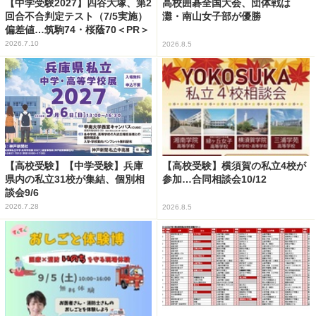
【中学受験2027】四谷大塚、第2
高校囲碁全国大会、団体戦は
回合不合判定テスト（7/5実施）
灘・南山女子部が優勝
偏差値…筑駒74・桜蔭70＜PR＞
2026.7.10
2026.8.5
【高校受験】【中学受験】兵庫
【高校受験】横須賀の私立4校が
県内の私立31校が集結、個別相
参加…合同相談会10/12
談会9/6
2026.7.28
2026.8.5