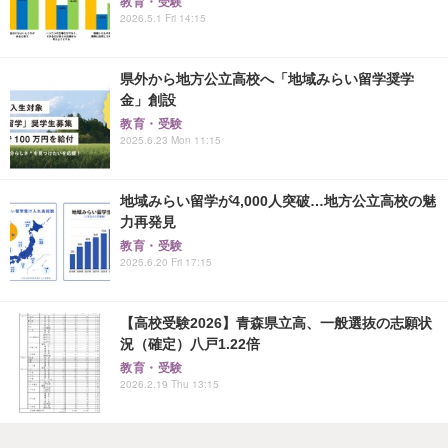
教育・受験
2026.5.1 Fri 14:15
県外から地方公立高校へ「地域みらい留学奨学
金」創設
教育・受験
2025.6.23 Mon 11:15
地域みらい留学が4,000人突破…地方公立高校の魅
力再発見
教育・受験
2025.6.20 Fri 17:15
【高校受験2026】青森県立高、一般選抜の志願状
況（確定）八戸1.22倍
教育・受験
2026.2.19 Thu 13:15