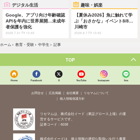
デジタル生活
趣味・娯楽
Google、アプリ向け年齢確認
【夏休み2026】魚に触れて学
APIを年内に世界展開…未成年
ぶ「おさかな」イベント8/8…
者保護を強化
川崎市
2026.7.31 Fri 13:45
2026.8.7 Fri 10:45
ホーム
›
教育・受験
›
中学生
›
記事
TOP
Home
Facebook
X
YouTube
Instagram
line
お問合せ
広告掲載
会社概要
リセマムについて
個人情報保護方針
リセマムは、株式会社イード（東証グロース上場）の運
営するサービスです。
証券コード：6038
株式会社イードは、個人情報の適切な取扱いを行う事業