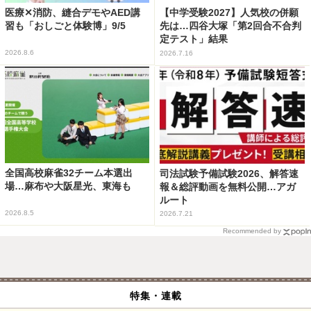
医療✕消防、縫合デモやAED講
【中学受験2027】人気校の併願
習も「おしごと体験博」9/5
先は…四谷大塚「第2回合不合判
定テスト」結果
2026.8.6
2026.7.16
全国高校麻雀32チーム本選出
司法試験予備試験2026、解答速
場…麻布や大阪星光、東海も
報＆総評動画を無料公開…アガ
ルート
2026.8.5
2026.7.21
Recommended by
特集・連載