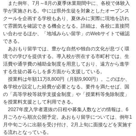
また例年、7月～8月の夏季休業期間中に、各校で体験入
学が実施される。中には県外生徒を対象としたオープンス
クールを企画する学校もあり、夏休みに実際に現地を訪れ
て雰囲気を確認できる機会となる。詳細は、各校に直接問
い合わせるほか、「地域みらい留学」のWebサイトで確認
できる。
あおもり留学では、豊かな自然や独自の文化が息づく環
境での学びを提供する。導入校が所在する市町村では、生
活費や通学費の補助金制度を用意しており、遠方から進学
する生徒の暮らしを多方面から支援している。
授業料は年額11万8,800円（月額9,900円）。このほか、
各学校が設定した経費が必要となる。要件を満たせば、国
の「高等学校等就学支援金制度」や「授業料等免除制度」
を授業料支援として利用できる。
2027年度入学者選抜の日程や募集人数などの情報は、6
月ごろから順次公開予定。あおもり留学については、例年1
月中旬ごろに出願を受け付け、2月上旬に面接などを実施す
る流れとなっている。