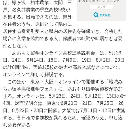
あおもり留学パンフレット
は、鰺ヶ沢、柏木農業、大間、三
全 2 枚
戸、名久井農業の県立高校5校が
拡大写真
募集する。出願できるのは、県外
在住者のうち、原則として県内に
居住する身元引受人と県内の居住先を確保でき、合格した
場合に入学を確約できる人。保護者の転勤や転居などは要
件としない。
「あおもり留学オンライン高校進学説明会」は、5月23
日、24日、6月14日、18日、7月9日、19日、8月2日、20日
の計8回開催。実施校5校の魅力や高校入試などについて、
オンラインで詳しく解説する。
このほか、東京・大阪・オンラインで開催する「地域み
らい留学高校進学フェス」に、あおもり留学実施校が参加
する。オンラインは、5月23日、24日、9月12日、13日の計
4回。対面説明会は、東京で6月20日・21日、7月25日・26
日、8月22日・23日に開催。大阪では7月11日・12日に実施
する。各日程で参加校が異なるため、確認のうえ、申し込
む必要がある。