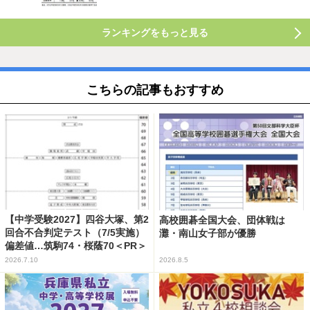
ランキングをもっと見る
こちらの記事もおすすめ
【中学受験2027】四谷大塚、第2
高校囲碁全国大会、団体戦は
回合不合判定テスト（7/5実施）
灘・南山女子部が優勝
偏差値…筑駒74・桜蔭70＜PR＞
2026.7.10
2026.8.5