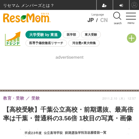
リセマム メンバーズ
Language
JP
/
CN
menu
search
大学受験 by 東進
医学部
東大受験
医専予備校徹底リサーチ
河合塾×東大特集
親子で考える大学選び
高校受験
中学受験
小学校受験
advertisement
共通テスト
夏休み
8月開催学校説明会・相談会
8月開催イベント・WS
全国公立高校 過去問
人気記事
自由研究教材（小学生向け）
自由研究教材（中学生向け）
ランキング
教育・受験
受験
2011.2.10（木） 12:57
【高校受験】千葉公立高校・前期選抜、最高倍
率は千葉・普通科の3.56倍 1枚目の写真・画像