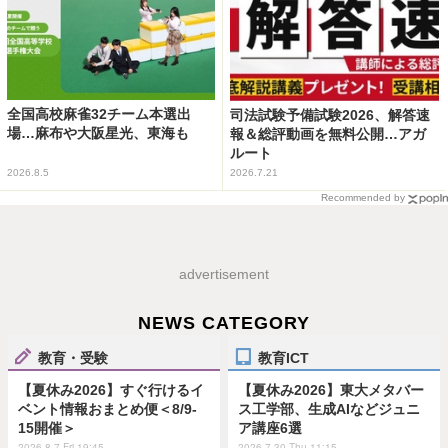
全国高校麻雀32チーム本選出
司法試験予備試験2026、解答速
場…麻布や大阪星光、東海も
報＆総評動画を無料公開…アガ
ルート
2026.8.5
2026.7.21
Recommended by
advertisement
NEWS CATEGORY
教育・受験
教育ICT
【夏休み2026】すぐ行けるイ
【夏休み2026】東大メタバー
ベント情報おまとめ便＜8/9-
ス工学部、生成AIなどジュニ
15開催＞
ア講座6選
2026.8.7 Fri 19:45
2026.7.30 Thu 11:15