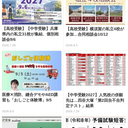
【高校受験】【中学受験】兵庫
【高校受験】横須賀の私立4校が
県内の私立31校が集結、個別相
参加…合同相談会10/12
談会9/6
2026.7.28
2026.8.5
医療✕消防、縫合デモやAED講
【中学受験2027】人気校の併願
習も「おしごと体験博」9/5
先は…四谷大塚「第2回合不合判
定テスト」結果
2026.8.6
2026.7.16