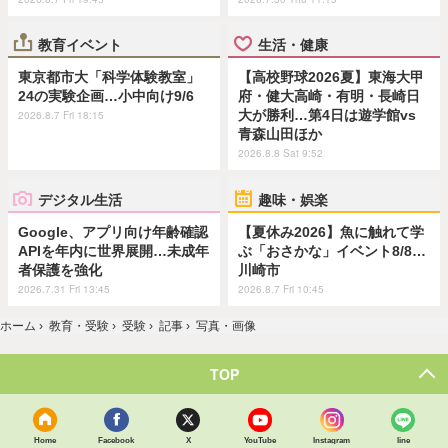
教育イベント
生活・健康
東京都市大「科学体験教室」
【高校野球2026夏】東海大甲
24の実験企画…小中向け9/6
府・健大高崎・有明・長崎日
大が勝利…第4日は遊学館vs
2026.8.7 Fri 18:15
青森山田ほか
2026.8.8 Sat 9:52
デジタル生活
趣味・娯楽
Google、アプリ向け年齢確認
【夏休み2026】魚に触れて学
APIを年内に世界展開…未成年
ぶ「おさかな」イベント8/8…
者保護を強化
川崎市
2026.7.31 Fri 13:45
2026.8.7 Fri 10:45
ホーム
›
教育・受験
›
受験
›
記事
›
写真・画像
TOP
Home
Facebook
X
YouTube
Instagram
line