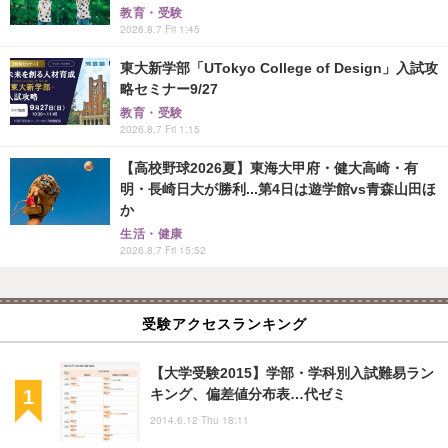
教育・受験
2026.8.7 Fri 1:45
東大新学部「UTokyo College of Design」入試攻
略セミナー9/27
教育・受験
2026.8.7 Fri 1:15
【高校野球2026夏】東海大甲府・健大高崎・有
明・長崎日大が勝利...第4日は遊学館vs青森山田ほ
か
生活・健康
2026.8.7 Fri 15:52
受験アクセスランキング
【大学受験2015】学部・学科別入試難易ラン
キング、偏差値分布表…代ゼミ
2014.6.12 Thu 18:11