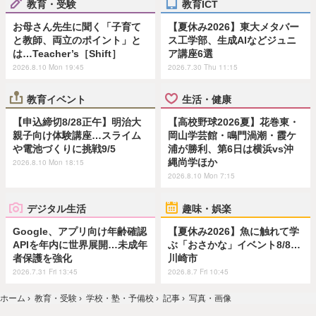
教育・受験
教育ICT
お母さん先生に聞く「子育て
【夏休み2026】東大メタバー
と教師、両立のポイント」と
ス工学部、生成AIなどジュニ
は…Teacher’s［Shift］
ア講座6選
2026.8.10 Mon 19:45
2026.7.30 Thu 11:15
教育イベント
生活・健康
【申込締切8/28正午】明治大
【高校野球2026夏】花巻東・
親子向け体験講座…スライム
岡山学芸館・鳴門渦潮・霞ケ
や電池づくりに挑戦9/5
浦が勝利、第6日は横浜vs沖
縄尚学ほか
2026.8.10 Mon 18:15
2026.8.10 Mon 7:15
デジタル生活
趣味・娯楽
Google、アプリ向け年齢確認
【夏休み2026】魚に触れて学
APIを年内に世界展開…未成年
ぶ「おさかな」イベント8/8…
者保護を強化
川崎市
2026.7.31 Fri 13:45
2026.8.7 Fri 10:45
ホーム
›
教育・受験
›
学校・塾・予備校
›
記事
›
写真・画像