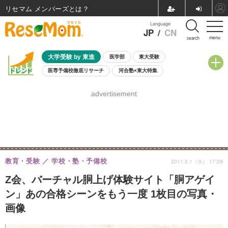
リセマム メンバーズ
Language
JP
/
CN
menu
search
大学受験 by 東進
医学部
東大受験
医専予備校徹底リサーチ
河合塾×東大特集
親子で考える大学選び
高校受験
中学受験
小学校受験
advertisement
共通テスト
夏休み
8月開催学校説明会・相談会
8月開催イベント・WS
全国公立高校 過去問
人気記事
自由研究教材（小学生向け）
自由研究教材（中学生向け）
ランキング
教育・受験
学校・塾・予備校
2011.3.1（火） 17:28
Z会、バーチャル胴上げ体験サイト「胴アゲイ
ン」あの合格シーンをもう一度 1枚目の写真・
画像