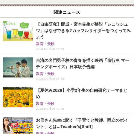
関連ニュース
【自由研究】開成・宮本先生が解説「シュワシュ
ワ」はなぜできる?カラフルサイダーをつくってみ
よう
教育・受験
2026.8.9 Sun 15:15
台湾の名門男子校の青春を描く映画『進行曲 マー
チングボーイズ』日本版予告編
教育・受験
2026.8.9 Sun 21:15
【夏休み2026】小学2年生の自由研究テーマまと
め
教育・受験
2026.8.9 Sun 19:15
お母さん先生に聞く「子育てと教師、両立のポイ
ント」とは...Teacher’s[Shift]
教育・受験