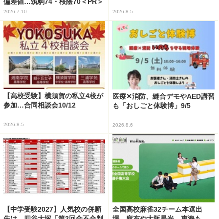
偏差値…筑駒74・桜蔭70＜PR＞
2026.7.10
2026.8.5
【高校受験】横須賀の私立4校が
医療✕消防、縫合デモやAED講習
参加…合同相談会10/12
も「おしごと体験博」9/5
2026.8.5
2026.8.6
【中学受験2027】人気校の併願
全国高校麻雀32チーム本選出
先は…四谷大塚「第2回合不合判
場…麻布や大阪星光、東海も