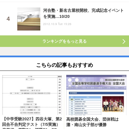
河合塾・新名古屋校開校、完成記念イベント
を実施…10/20
2012.10.9 Tue 15:26
ランキングをもっと見る
こちらの記事もおすすめ
【中学受験2027】四谷大塚、第2
高校囲碁全国大会、団体戦は
回合不合判定テスト（7/5実施）
灘・南山女子部が優勝