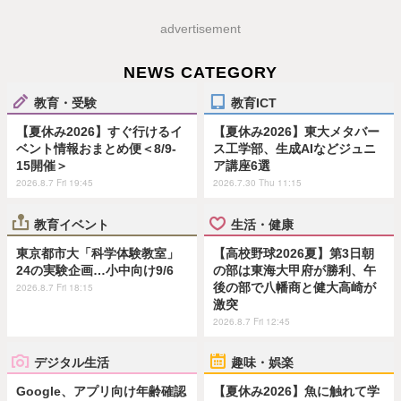
advertisement
NEWS CATEGORY
教育・受験
教育ICT
【夏休み2026】すぐ行けるイ
【夏休み2026】東大メタバー
ベント情報おまとめ便＜8/9-
ス工学部、生成AIなどジュニ
15開催＞
ア講座6選
2026.8.7 Fri 19:45
2026.7.30 Thu 11:15
教育イベント
生活・健康
東京都市大「科学体験教室」
【高校野球2026夏】第3日朝
24の実験企画…小中向け9/6
の部は東海大甲府が勝利、午
後の部で八幡商と健大高崎が
2026.8.7 Fri 18:15
激突
2026.8.7 Fri 12:45
デジタル生活
趣味・娯楽
Google、アプリ向け年齢確認
【夏休み2026】魚に触れて学