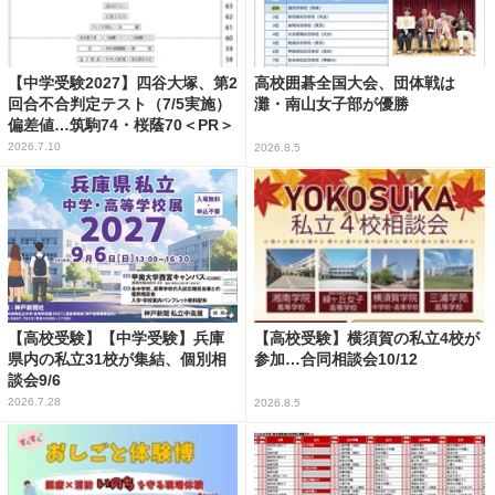
【中学受験2027】四谷大塚、第2
高校囲碁全国大会、団体戦は
回合不合判定テスト（7/5実施）
灘・南山女子部が優勝
偏差値…筑駒74・桜蔭70＜PR＞
2026.7.10
2026.8.5
【高校受験】【中学受験】兵庫
【高校受験】横須賀の私立4校が
県内の私立31校が集結、個別相
参加…合同相談会10/12
談会9/6
2026.7.28
2026.8.5