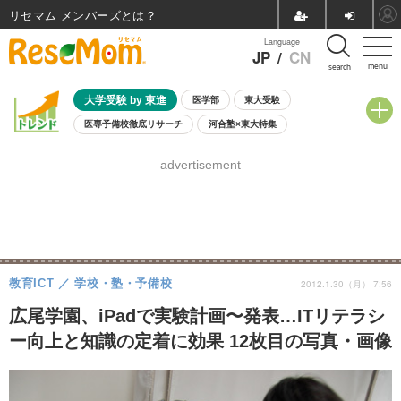
リセマム メンバーズ
Language
JP
/
CN
menu
search
大学受験 by 東進
医学部
東大受験
医専予備校徹底リサーチ
河合塾×東大特集
親子で考える大学選び
高校受験
中学受験
小学校受験
advertisement
共通テスト
夏休み
8月開催学校説明会・相談会
8月開催イベント・WS
全国公立高校 過去問
人気記事
自由研究教材（小学生向け）
自由研究教材（中学生向け）
ランキング
教育ICT
学校・塾・予備校
2012.1.30（月） 7:56
広尾学園、iPadで実験計画〜発表…ITリテラシ
ー向上と知識の定着に効果 12枚目の写真・画像