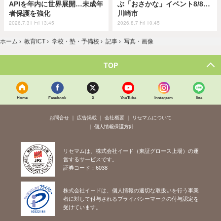
APIを年内に世界展開…未成年
ぶ「おさかな」イベント8/8…
者保護を強化
川崎市
2026.7.31 Fri 13:45
2026.8.7 Fri 10:45
ホーム
›
教育ICT
›
学校・塾・予備校
›
記事
›
写真・画像
TOP
Home
Facebook
X
YouTube
Instagram
line
お問合せ
広告掲載
会社概要
リセマムについて
個人情報保護方針
リセマムは、株式会社イード（東証グロース上場）の運
営するサービスです。
証券コード：6038
株式会社イードは、個人情報の適切な取扱いを行う事業
者に対して付与されるプライバシーマークの付与認定を
受けています。