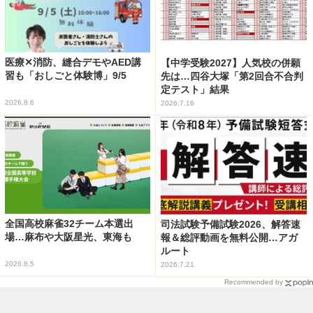
医療✕消防、縫合デモやAED講
【中学受験2027】人気校の併願
習も「おしごと体験博」9/5
先は…四谷大塚「第2回合不合判
定テスト」結果
2026.8.6
2026.7.16
全国高校麻雀32チーム本選出
司法試験予備試験2026、解答速
場…麻布や大阪星光、東海も
報＆総評動画を無料公開…アガ
ルート
2026.8.5
2026.7.21
Recommended by