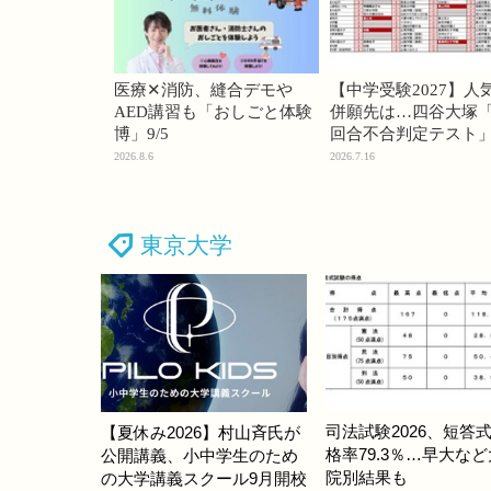
医療✕消防、縫合デモや
【中学受験2027】人
AED講習も「おしごと体験
併願先は…四谷大塚「
博」9/5
回合不合判定テスト
2026.8.6
2026.7.16
東京大学
司法試験2026、短答
【夏休み2026】村山斉氏が
格率79.3％…早大な
公開講義、小中学生のため
院別結果も
の大学講義スクール9月開校