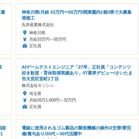
全週
神奈川県/月給 33万円〜50万円/関東圏内1都3県で大募集
溶接工
丸井産業株式会社
神奈川県
月給33万円～50万円
正社員
収
AIゲームテストエンジニア「27卒」正社員「コンテンツ
好き歓迎・育休取得実績あり」/IT業界デビュー/さいたま
市大宮区宮町1丁目
株式会社キソシン
埼玉県
月給26万1,600円～32万円
正社員
相談
電線に使用されるゴム製品の製造機械の操作/2交替/寮完
1
備/賞与あり/20代～30代活躍中