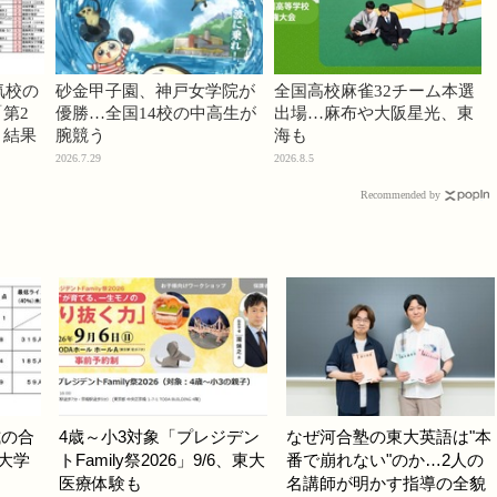
気校の
砂金甲子園、神戸女学院が
全国高校麻雀32チーム本選
第2
優勝…全国14校の中高生が
出場…麻布や大阪星光、東
」結果
腕競う
海も
2026.7.29
2026.8.5
Recommended by
式の合
4歳～小3対象「プレジデン
なぜ河合塾の東大英語は"本
ど大学
トFamily祭2026」9/6、東大
番で崩れない"のか…2人の
医療体験も
名講師が明かす指導の全貌