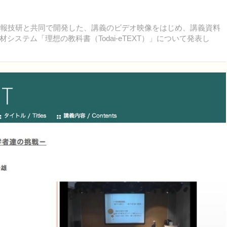
報技研と共同で開発した、講義のビデオ映像をはじめ、講義資料
ステム「理想の教科書（Todai-eTEXT）」について発表し