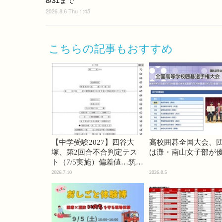
8/31まで
2026.8.6 Thu 1:45
こちらの記事もおすすめ
【中学受験2027】四谷大
高校囲碁全国大会、
塚、第2回合不合判定テス
は灘・南山女子部が
ト（7/5実施）偏差値…筑駒
74・桜蔭70＜PR＞
2026.7.10
2026.8.5