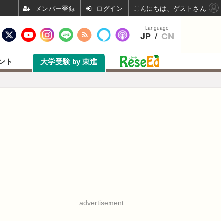
ログイン
こんにちは、ゲストさん
Language
JP
/
CN
ント
大学受験 by 東進
advertisement