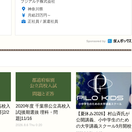
フジアルテ株式会社
神奈川県
月給23万円～
正社員 / 派遣社員
Sponsored by
高校入
2020年度 千葉県公立高校入
2/2
試[後期選抜 理科・問
【夏休み2026】村山斉氏が
題]11/16
公開講義、小中学生のため
2026.8.6 Thu 0:20
の大学講義スクール9月開校