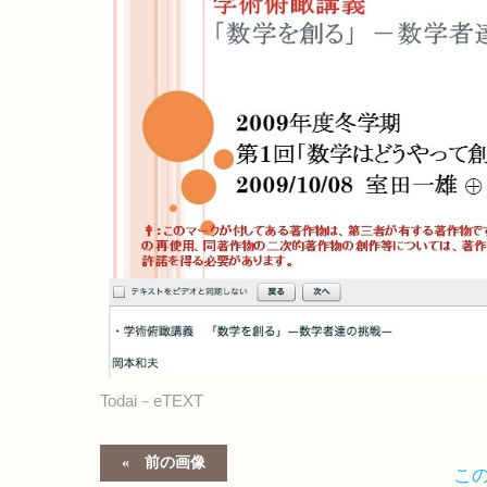
Todai－eTEXT
前の画像
こ