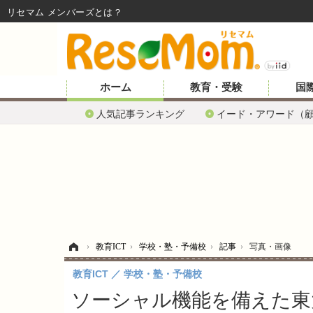
リセマム メンバーズ
ホーム
教育・受験
国
人気記事ランキング
イード・アワード（
ホーム
›
教育ICT
›
学校・塾・予備校
›
記事
›
写真・画像
教育ICT
学校・塾・予備校
ソーシャル機能を備えた東