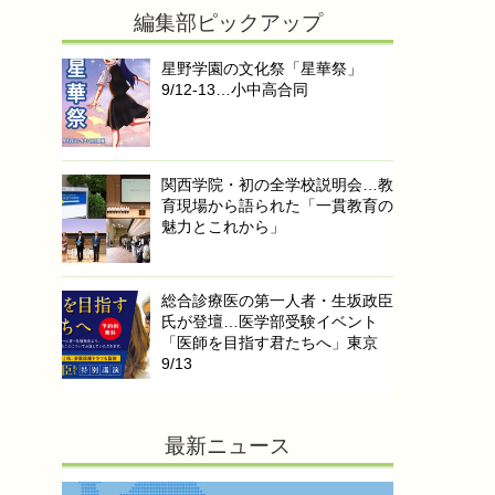
編集部ピックアップ
星野学園の文化祭「星華祭」
9/12-13…小中高合同
関西学院・初の全学校説明会…教
育現場から語られた「一貫教育の
魅力とこれから」
総合診療医の第一人者・生坂政臣
氏が登壇…医学部受験イベント
「医師を目指す君たちへ」東京
9/13
最新ニュース