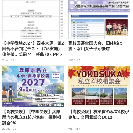
【中学受験2027】四谷大塚、第2
高校囲碁全国大会、団体戦は
回合不合判定テスト（7/5実施）
灘・南山女子部が優勝
偏差値…筑駒74・桜蔭70＜PR＞
2026.7.10
2026.8.5
【高校受験】【中学受験】兵庫
【高校受験】横須賀の私立4校が
県内の私立31校が集結、個別相
参加…合同相談会10/12
談会9/6
2026.7.28
2026.8.5