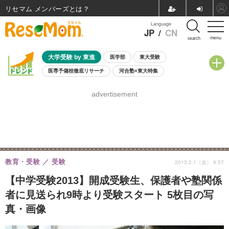
リセマム メンバーズ
Language
JP
/
CN
menu
search
大学受験 by 東進
医学部
東大受験
医専予備校徹底リサーチ
河合塾×東大特集
親子で考える大学選び
高校受験
中学受験
小学校受験
advertisement
共通テスト
夏休み
8月開催学校説明会・相談会
8月開催イベント・WS
全国公立高校 過去問
人気記事
自由研究教材（小学生向け）
自由研究教材（中学生向け）
ランキング
教育・受験
受験
2013.2.1（金） 9:57
【中学受験2013】開成受験生、保護者や塾関係
者に見送られ9時より受験スタート 5枚目の写
真・画像