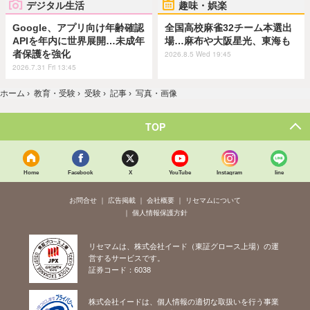
デジタル生活
趣味・娯楽
Google、アプリ向け年齢確認
全国高校麻雀32チーム本選出
APIを年内に世界展開…未成年
場…麻布や大阪星光、東海も
者保護を強化
2026.8.5 Wed 19:45
2026.7.31 Fri 13:45
ホーム
›
教育・受験
›
受験
›
記事
›
写真・画像
TOP
Home
Facebook
X
YouTube
Instagram
line
お問合せ
広告掲載
会社概要
リセマムについて
個人情報保護方針
リセマムは、株式会社イード（東証グロース上場）の運
営するサービスです。
証券コード：6038
株式会社イードは、個人情報の適切な取扱いを行う事業