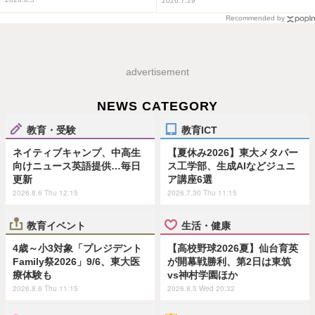
2026.7.29
Recommended by
advertisement
NEWS CATEGORY
教育・受験
教育ICT
ネイティブキャンプ、中高生
【夏休み2026】東大メタバー
向けニュース英語提供…毎日
ス工学部、生成AIなどジュニ
更新
ア講座6選
2026.8.6 Thu 12:15
2026.7.30 Thu 11:15
教育イベント
生活・健康
4歳～小3対象「プレジデント
【高校野球2026夏】仙台育英
Family祭2026」9/6、東大医
が開幕戦勝利、第2日は東筑
療体験も
vs神村学園ほか
2026.8.6 Thu 11:15
2026.8.5 Wed 20:32