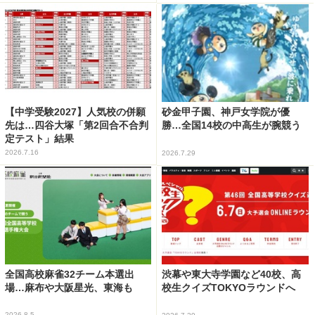
【中学受験2027】人気校の併願
砂金甲子園、神戸女学院が優
先は…四谷大塚「第2回合不合判
勝…全国14校の中高生が腕競う
定テスト」結果
2026.7.16
2026.7.29
全国高校麻雀32チーム本選出
渋幕や東大寺学園など40校、高
場…麻布や大阪星光、東海も
校生クイズTOKYOラウンドへ
2026.8.5