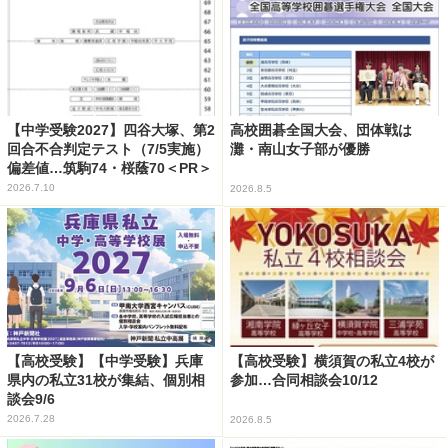
【中学受験2027】四谷大塚、第2
高校囲碁全国大会、団体戦は
回合不合判定テスト（7/5実施）
灘・南山女子部が優勝
偏差値…筑駒74・桜蔭70＜PR＞
2026.7.10
2026.8.5
【高校受験】【中学受験】兵庫
【高校受験】横須賀の私立4校が
県内の私立31校が集結、個別相
参加…合同相談会10/12
談会9/6
2026.7.28
2026.8.5