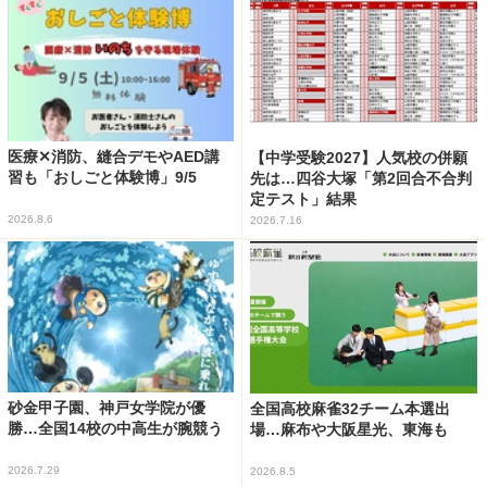
医療✕消防、縫合デモやAED講
【中学受験2027】人気校の併願
習も「おしごと体験博」9/5
先は…四谷大塚「第2回合不合判
定テスト」結果
2026.8.6
2026.7.16
砂金甲子園、神戸女学院が優
全国高校麻雀32チーム本選出
勝…全国14校の中高生が腕競う
場…麻布や大阪星光、東海も
2026.7.29
2026.8.5