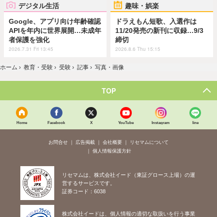
デジタル生活
趣味・娯楽
Google、アプリ向け年齢確認
ドラえもん短歌、入選作は
APIを年内に世界展開…未成年
11/20発売の新刊に収録…9/3
者保護を強化
締切
2026.7.31 Fri 13:45
2026.8.6 Thu 15:15
ホーム
›
教育・受験
›
受験
›
記事
›
写真・画像
TOP
Home
Facebook
X
YouTube
Instagram
line
お問合せ
広告掲載
会社概要
リセマムについて
個人情報保護方針
リセマムは、株式会社イード（東証グロース上場）の運
営するサービスです。
証券コード：6038
株式会社イードは、個人情報の適切な取扱いを行う事業