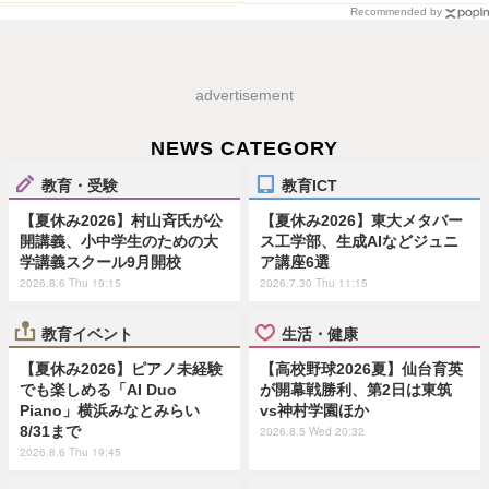
Recommended by
advertisement
NEWS CATEGORY
教育・受験
教育ICT
【夏休み2026】村山斉氏が公
【夏休み2026】東大メタバー
開講義、小中学生のための大
ス工学部、生成AIなどジュニ
学講義スクール9月開校
ア講座6選
2026.8.6 Thu 19:15
2026.7.30 Thu 11:15
教育イベント
生活・健康
【夏休み2026】ピアノ未経験
【高校野球2026夏】仙台育英
でも楽しめる「AI Duo
が開幕戦勝利、第2日は東筑
Piano」横浜みなとみらい
vs神村学園ほか
8/31まで
2026.8.5 Wed 20:32
2026.8.6 Thu 19:45