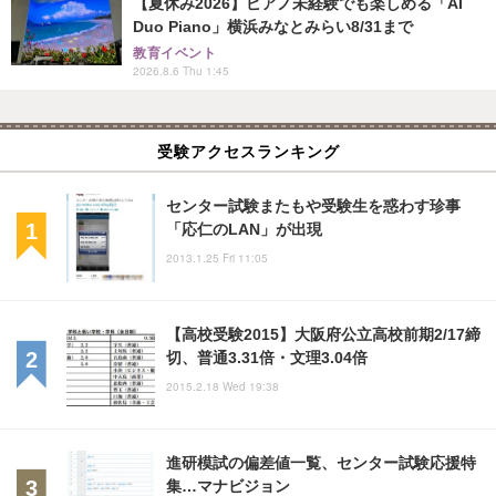
【夏休み2026】ピアノ未経験でも楽しめる「AI
Duo Piano」横浜みなとみらい8/31まで
教育イベント
2026.8.6 Thu 1:45
受験アクセスランキング
センター試験またもや受験生を惑わす珍事
「応仁のLAN」が出現
2013.1.25 Fri 11:05
【高校受験2015】大阪府公立高校前期2/17締
切、普通3.31倍・文理3.04倍
2015.2.18 Wed 19:38
進研模試の偏差値一覧、センター試験応援特
集…マナビジョン