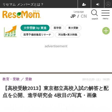
リセマム メンバーズ
Language
JP
/
CN
menu
search
大学受験 by 東進
医学部
東大受験
医専予備校徹底リサーチ
河合塾×東大特集
親子で考える大学選び
高校受験
中学受験
小学校受験
advertisement
共通テスト
夏休み
8月開催学校説明会・相談会
8月開催イベント・WS
全国公立高校 過去問
人気記事
自由研究教材（小学生向け）
自由研究教材（中学生向け）
ランキング
教育・受験
受験
2013.2.23（土） 16:25
【高校受験2013】東京都立高校入試の解答と配
点を公開、進学研究会 4枚目の写真・画像