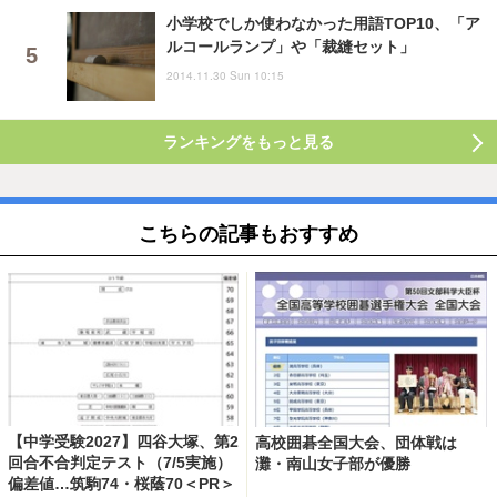
小学校でしか使わなかった用語TOP10、「ア
ルコールランプ」や「裁縫セット」
2014.11.30 Sun 10:15
ランキングをもっと見る
こちらの記事もおすすめ
【中学受験2027】四谷大塚、第2
高校囲碁全国大会、団体戦は
回合不合判定テスト（7/5実施）
灘・南山女子部が優勝
偏差値…筑駒74・桜蔭70＜PR＞