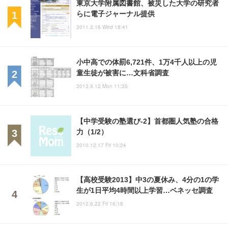
東京大学附属図書館、被災した大学の研究者
らに電子ジャーナル提供
2011.3.16 Wed 18:41
小中高での体罰6,721件、1万4千人以上の児
童生徒が被害に…文科省調査
2013.8.12 Mon 11:35
【中学受験の塾選び-2】首都圏人気塾の合格
力（1/2）
2010.12.17 Fri 10:24
【高校受験2013】中3の夏休み、4分の1の学
生が1日平均4時間以上学習…ベネッセ調査
2012.6.22 Fri 16:18