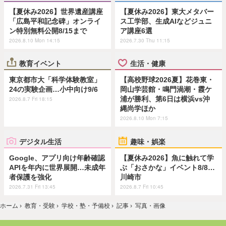
【夏休み2026】世界遺産講座
【夏休み2026】東大メタバー
「広島平和記念碑」オンライ
ス工学部、生成AIなどジュニ
ン特別無料公開8/15まで
ア講座6選
2026.8.10 Mon 14:15
2026.7.30 Thu 11:15
教育イベント
生活・健康
東京都市大「科学体験教室」
【高校野球2026夏】花巻東・
24の実験企画…小中向け9/6
岡山学芸館・鳴門渦潮・霞ケ
浦が勝利、第6日は横浜vs沖
2026.8.7 Fri 18:15
縄尚学ほか
2026.8.10 Mon 7:15
デジタル生活
趣味・娯楽
Google、アプリ向け年齢確認
【夏休み2026】魚に触れて学
APIを年内に世界展開…未成年
ぶ「おさかな」イベント8/8…
者保護を強化
川崎市
2026.7.31 Fri 13:45
2026.8.7 Fri 10:45
ホーム
›
教育・受験
›
学校・塾・予備校
›
記事
›
写真・画像