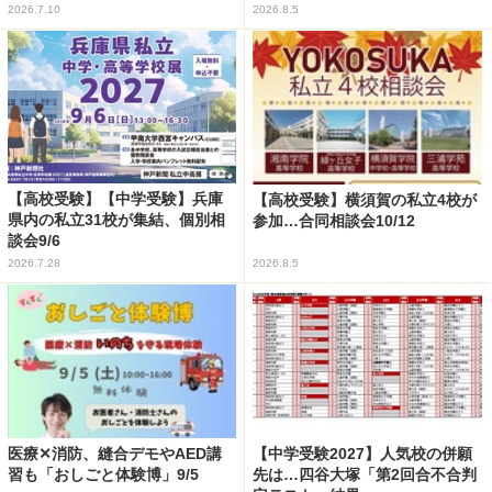
2026.7.10
2026.8.5
【高校受験】【中学受験】兵庫
【高校受験】横須賀の私立4校が
県内の私立31校が集結、個別相
参加…合同相談会10/12
談会9/6
2026.7.28
2026.8.5
医療✕消防、縫合デモやAED講
【中学受験2027】人気校の併願
習も「おしごと体験博」9/5
先は…四谷大塚「第2回合不合判