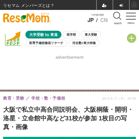
リセマム メンバーズ
Language
JP
/
CN
menu
search
大学受験 by 東進
医学部
東大受験
医専予備校徹底リサーチ
河合塾×東大特集
親子で考える大学選び
高校受験
中学受験
小学校受験
advertisement
共通テスト
夏休み
8月開催学校説明会・相談会
8月開催イベント・WS
全国公立高校 過去問
人気記事
自由研究教材（小学生向け）
自由研究教材（中学生向け）
ランキング
教育・受験
学校・塾・予備校
2013.6.17（月） 20:45
大阪で私立中高合同説明会、大阪桐蔭・開明・
洛星・立命館中高など31校が参加 1枚目の写
真・画像