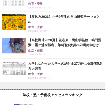
教育・受験
2026.8.9 Sun 17:15
【夏休み2026】小学2年生の自由研究テーマまと
め
教育・受験
2026.8.9 Sun 19:15
【高校野球2026夏】花巻東・岡山学芸館・鳴門渦
潮・霞ケ浦が勝利、第6日は横浜vs沖縄尚学ほか
生活・健康
2026.8.9 Sun 13:15
入学しなかった大学への納付金27万円...保護者5.5
万人調査
教育・受験
2026.8.9 Sun 16:15
学校・塾・予備校アクセスランキング