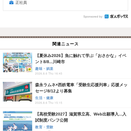
正社員
Sponsored by
関連ニュース
【夏休み2026】魚に触れて学ぶ「おさかな」イベ
ント8/8...川崎市
趣味・娯楽
2026.8.6 Thu 16:45
森永ラムネ×西鉄電車「受験生応援列車」応援メッ
セージ8/12より募集
生活・健康
2026.8.6 Thu 15:15
【高校受験2027】滋賀県立高、Web出願導入...入
試制度パンフ公開
教育・受験