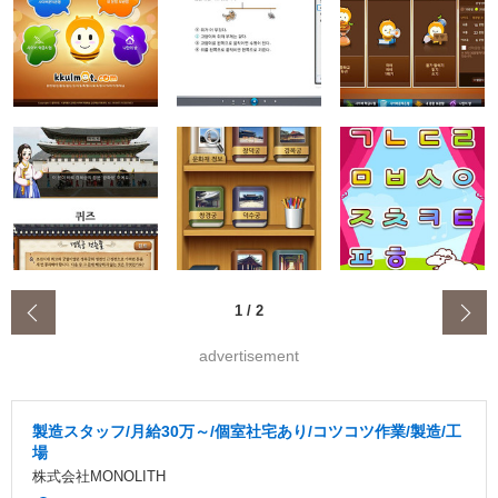
‹
1
/
2
advertisement
製造スタッフ/月給30万～/個室社宅あり/コツコツ作業/製造/工
場
株式会社MONOLITH