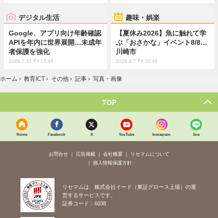
デジタル生活
趣味・娯楽
Google、アプリ向け年齢確認
【夏休み2026】魚に触れて学
APIを年内に世界展開…未成年
ぶ「おさかな」イベント8/8…
者保護を強化
川崎市
2026.7.31 Fri 13:45
2026.8.7 Fri 10:45
ホーム
›
教育ICT
›
その他
›
記事
›
写真・画像
TOP
Home
Facebook
X
YouTube
Instagram
line
お問合せ
広告掲載
会社概要
リセマムについて
個人情報保護方針
リセマムは、株式会社イード（東証グロース上場）の運
営するサービスです。
証券コード：6038