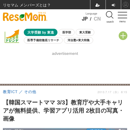
リセマム メンバーズ
Language
JP
/
CN
menu
search
大学受験 by 東進
医学部
東大受験
医専予備校徹底リサーチ
河合塾×東大特集
親子で考える大学選び
高校受験
中学受験
小学校受験
advertisement
共通テスト
夏休み
8月開催学校説明会・相談会
8月開催イベント・WS
全国公立高校 過去問
人気記事
自由研究教材（小学生向け）
自由研究教材（中学生向け）
ランキング
教育ICT
その他
2013.7.17（水） 8:15
【韓国スマートママ 3/3】教育庁や大手キャリ
アが無料提供、学習アプリ活用 2枚目の写真・
画像