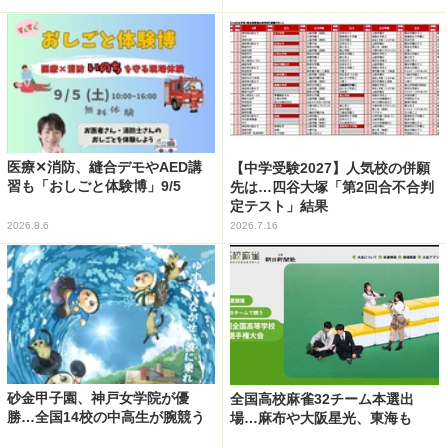
医療✕消防、縫合デモやAED講
【中学受験2027】人気校の併願
習も「おしごと体験博」9/5
先は…四谷大塚「第2回合不合判
定テスト」結果
2026.8.6
2026.7.16
砂金甲子園、神戸女学院が優
全国高校麻雀32チーム本選出
勝…全国14校の中高生が腕競う
場…麻布や大阪星光、東海も