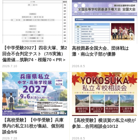
【中学受験2027】四谷大塚、第2
高校囲碁全国大会、団体戦は
回合不合判定テスト（7/5実施）
灘・南山女子部が優勝
偏差値…筑駒74・桜蔭70＜PR＞
2026.7.10
2026.8.5
【高校受験】【中学受験】兵庫
【高校受験】横須賀の私立4校が
県内の私立31校が集結、個別相
参加…合同相談会10/12
談会9/6
2026.7.28
2026.8.5