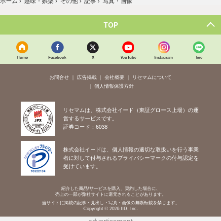
ホーム
›
趣味・娯楽
›
その他
›
記事
›
写真・画像
TOP
Home
Facebook
X
YouTube
Instagram
line
お問合せ
広告掲載
会社概要
リセマムについて
個人情報保護方針
リセマムは、株式会社イード（東証グロース上場）の運
営するサービスです。
証券コード：6038
株式会社イードは、個人情報の適切な取扱いを行う事業
者に対して付与されるプライバシーマークの付与認定を
受けています。
紹介した商品/サービスを購入、契約した場合に、
売上の一部が弊社サイトに還元されることがあります。
当サイトに掲載の記事・見出し・写真・画像の無断転載を禁じます。
Copyright © 2026 IID, Inc.