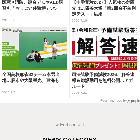
医療✕消防、縫合デモやAED講
【中学受験2027】人気校の併願
習も「おしごと体験博」9/5
先は…四谷大塚「第2回合不合判
定テスト」結果
2026.8.6
2026.7.16
全国高校麻雀32チーム本選出
司法試験予備試験2026、解答速
場…麻布や大阪星光、東海も
報＆総評動画を無料公開…アガ
ルート
2026.8.5
2026.7.21
Recommended by
advertisement
NEWS CATEGORY