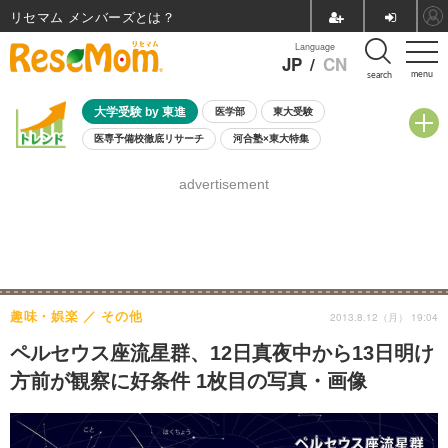
リセマム メンバーズ
Language
JP
/
CN
menu
search
大学受験 by 東進
医学部
東大受験
医専予備校徹底リサーチ
河合塾×東大特集
親子で考える大学選び
高校受験
中学受験
小学校受験
advertisement
共通テスト
夏休み
8月開催学校説明会・相談会
8月開催イベント・WS
全国公立高校 過去問
人気記事
自由研究教材（小学生向け）
自由研究教材（中学生向け）
ランキング
趣味・娯楽
その他
2013.8.12（月） 19:04
ペルセウス座流星群、12日真夜中から13日明け
方前が観察に好条件 1枚目の写真・画像