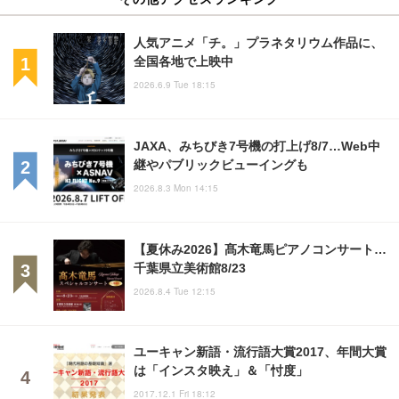
人気アニメ「チ。」プラネタリウム作品に、
全国各地で上映中
2026.6.9 Tue 18:15
JAXA、みちびき7号機の打上げ8/7…Web中
継やパブリックビューイングも
2026.8.3 Mon 14:15
【夏休み2026】髙木竜馬ピアノコンサート…
千葉県立美術館8/23
2026.8.4 Tue 12:15
ユーキャン新語・流行語大賞2017、年間大賞
は「インスタ映え」＆「忖度」
2017.12.1 Fri 18:12