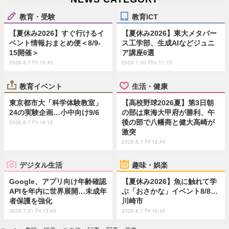
教育・受験
教育ICT
【夏休み2026】すぐ行けるイ
【夏休み2026】東大メタバー
ベント情報おまとめ便＜8/9-
ス工学部、生成AIなどジュニ
15開催＞
ア講座6選
2026.8.7 Fri 19:45
2026.7.30 Thu 11:15
教育イベント
生活・健康
東京都市大「科学体験教室」
【高校野球2026夏】第3日朝
24の実験企画…小中向け9/6
の部は東海大甲府が勝利、午
後の部で八幡商と健大高崎が
2026.8.7 Fri 18:15
激突
2026.8.7 Fri 12:45
デジタル生活
趣味・娯楽
Google、アプリ向け年齢確認
【夏休み2026】魚に触れて学
APIを年内に世界展開…未成年
ぶ「おさかな」イベント8/8…
者保護を強化
川崎市
2026.7.31 Fri 13:45
2026.8.7 Fri 10:45