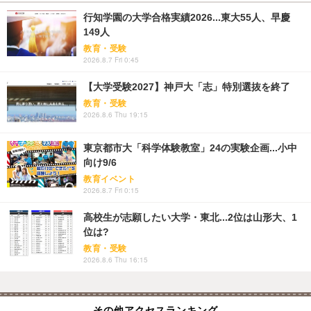
行知学園の大学合格実績2026...東大55人、早慶
149人
教育・受験
2026.8.7 Fri 0:45
【大学受験2027】神戸大「志」特別選抜を終了
教育・受験
2026.8.6 Thu 19:15
東京都市大「科学体験教室」24の実験企画...小中
向け9/6
教育イベント
2026.8.7 Fri 0:15
高校生が志願したい大学・東北...2位は山形大、1
位は?
教育・受験
2026.8.6 Thu 16:15
その他アクセスランキング