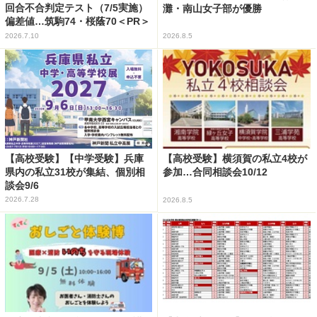
回合不合判定テスト（7/5実施）
灘・南山女子部が優勝
偏差値…筑駒74・桜蔭70＜PR＞
2026.7.10
2026.8.5
【高校受験】【中学受験】兵庫
【高校受験】横須賀の私立4校が
県内の私立31校が集結、個別相
参加…合同相談会10/12
談会9/6
2026.7.28
2026.8.5