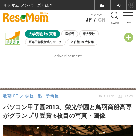
リセマム メンバーズ
Language
JP
/
CN
menu
search
大学受験 by 東進
医学部
東大受験
医専予備校徹底リサーチ
河合塾×東大特集
親子で考える大学選び
高校受験
中学受験
小学校受験
advertisement
共通テスト
夏休み
8月開催学校説明会・相談会
8月開催イベント・WS
全国公立高校 過去問
人気記事
自由研究教材（小学生向け）
自由研究教材（中学生向け）
ランキング
教育ICT
学校・塾・予備校
2013.11.22（金） 12:02
パソコン甲子園2013、栄光学園と鳥羽商船高専
がグランプリ受賞 6枚目の写真・画像