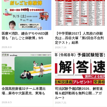
医療✕消防、縫合デモやAED講
【中学受験2027】人気校の併願
習も「おしごと体験博」9/5
先は…四谷大塚「第2回合不合判
定テスト」結果
2026.8.6
2026.7.16
全国高校麻雀32チーム本選出
司法試験予備試験2026、解答速
場…麻布や大阪星光、東海も
報＆総評動画を無料公開…アガ
ルート
2026.8.5
2026.7.21