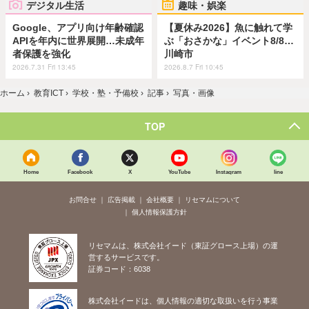
デジタル生活
趣味・娯楽
Google、アプリ向け年齢確認
【夏休み2026】魚に触れて学
APIを年内に世界展開…未成年
ぶ「おさかな」イベント8/8…
者保護を強化
川崎市
2026.7.31 Fri 13:45
2026.8.7 Fri 10:45
ホーム
›
教育ICT
›
学校・塾・予備校
›
記事
›
写真・画像
TOP
Home
Facebook
X
YouTube
Instagram
line
お問合せ
広告掲載
会社概要
リセマムについて
個人情報保護方針
リセマムは、株式会社イード（東証グロース上場）の運
営するサービスです。
証券コード：6038
株式会社イードは、個人情報の適切な取扱いを行う事業