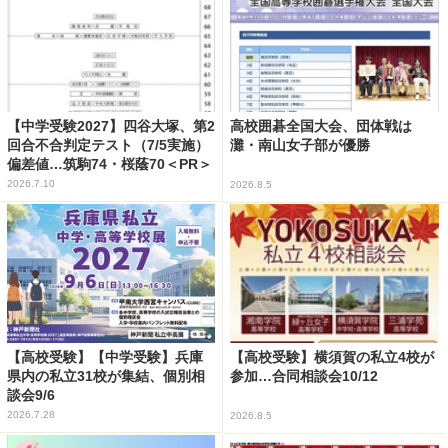
【中学受験2027】四谷大塚、第2
高校囲碁全国大会、団体戦は
回合不合判定テスト（7/5実施）
灘・南山女子部が優勝
偏差値…筑駒74・桜蔭70＜PR＞
2026.7.10
2026.8.5
【高校受験】【中学受験】兵庫
【高校受験】横須賀の私立4校が
県内の私立31校が集結、個別相
参加…合同相談会10/12
談会9/6
2026.7.28
2026.8.5