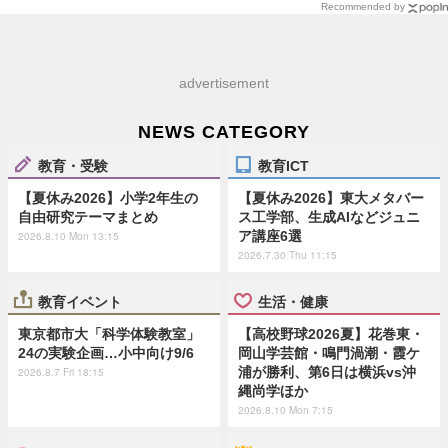
Recommended by
advertisement
NEWS CATEGORY
教育・受験
教育ICT
【夏休み2026】小学2年生の
【夏休み2026】東大メタバー
自由研究テーマまとめ
ス工学部、生成AIなどジュニ
ア講座6選
2026.8.10 Mon 13:15
2026.7.30 Thu 11:15
教育イベント
生活・健康
東京都市大「科学体験教室」
【高校野球2026夏】花巻東・
24の実験企画…小中向け9/6
岡山学芸館・鳴門渦潮・霞ケ
浦が勝利、第6日は横浜vs沖
2026.8.7 Fri 18:15
縄尚学ほか
2026.8.10 Mon 7:15