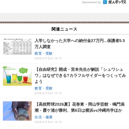
Sponsored by
関連ニュース
入学しなかった大学への納付金27万円...保護者5.5
万人調査
教育・受験
2026.8.9 Sun 16:15
【自由研究】開成・宮本先生が解説「シュワシュ
ワ」はなぜできる?カラフルサイダーをつくってみ
よう
教育・受験
2026.8.9 Sun 15:15
【高校野球2026夏】花巻東・岡山学芸館・鳴門渦
潮・霞ケ浦が勝利、第6日は横浜vs沖縄尚学ほか
生活・健康
2026.8.9 Sun 13:15