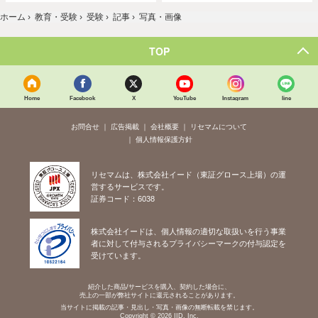
ホーム
›
教育・受験
›
受験
›
記事
›
写真・画像
TOP
Home
Facebook
X
YouTube
Instagram
line
お問合せ
広告掲載
会社概要
リセマムについて
個人情報保護方針
リセマムは、株式会社イード（東証グロース上場）の運
営するサービスです。
証券コード：6038
株式会社イードは、個人情報の適切な取扱いを行う事業
者に対して付与されるプライバシーマークの付与認定を
受けています。
紹介した商品/サービスを購入、契約した場合に、
売上の一部が弊社サイトに還元されることがあります。
当サイトに掲載の記事・見出し・写真・画像の無断転載を禁じます。
Copyright © 2026 IID, Inc.