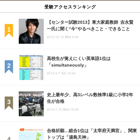
受験アクセスランキング
【センター試験2013】東大家庭教師 吉永賢
一氏に聞く“今”やるべきこと・できること
2012.12.12 Wed 9:00
高校生が覚えにくい英単語1位は
「simultaneously」
2015.4.7 Tue 15:45
史上最年少、高3レベル数検準1級に小学2年
生が合格
2015.7.15 Wed 16:30
合格祈願…総合1位は「太宰府天満宮」、関東
トップは「湯島天神」