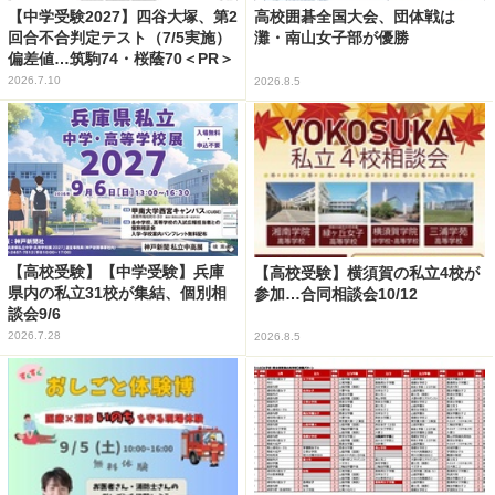
【中学受験2027】四谷大塚、第2
高校囲碁全国大会、団体戦は
回合不合判定テスト（7/5実施）
灘・南山女子部が優勝
偏差値…筑駒74・桜蔭70＜PR＞
2026.7.10
2026.8.5
【高校受験】【中学受験】兵庫
【高校受験】横須賀の私立4校が
県内の私立31校が集結、個別相
参加…合同相談会10/12
談会9/6
2026.7.28
2026.8.5