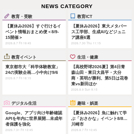
NEWS CATEGORY
教育・受験
教育ICT
【夏休み2026】すぐ行けるイ
【夏休み2026】東大メタバー
ベント情報おまとめ便＜8/9-
ス工学部、生成AIなどジュニ
15開催＞
ア講座6選
2026.8.7 Fri 19:45
2026.7.30 Thu 11:15
教育イベント
生活・健康
東京都市大「科学体験教室」
【高校野球2026夏】第4日青
24の実験企画…小中向け9/6
森山田・東日大昌平・大分
商・英明が勝利、第5日は花巻
2026.8.7 Fri 18:15
東vs新田ほか
2026.8.9 Sun 9:15
デジタル生活
趣味・娯楽
Google、アプリ向け年齢確認
【夏休み2026】魚に触れて学
APIを年内に世界展開…未成年
ぶ「おさかな」イベント8/8…
者保護を強化
川崎市
2026.7.31 Fri 13:45
2026.8.7 Fri 10:45