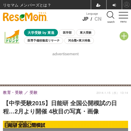
リセマム メンバーズ
Language
JP
/
CN
menu
search
大学受験 by 東進
医学部
東大受験
医専予備校徹底リサーチ
河合塾×東大特集
親子で考える大学選び
高校受験
中学受験
小学校受験
advertisement
共通テスト
夏休み
8月開催学校説明会・相談会
8月開催イベント・WS
全国公立高校 過去問
人気記事
自由研究教材（小学生向け）
自由研究教材（中学生向け）
ランキング
教育・受験
受験
2014.1.15（水） 13:14
【中学受験2015】日能研 全国公開模試の日
程…2月より開催 4枚目の写真・画像