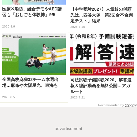
医療✕消防、縫合デモやAED講
【中学受験2027】人気校の併願
習も「おしごと体験博」9/5
先は…四谷大塚「第2回合不合判
定テスト」結果
2026.8.6
2026.7.16
全国高校麻雀32チーム本選出
司法試験予備試験2026、解答速
場…麻布や大阪星光、東海も
報＆総評動画を無料公開…アガ
ルート
2026.8.5
2026.7.21
Recommended by
advertisement