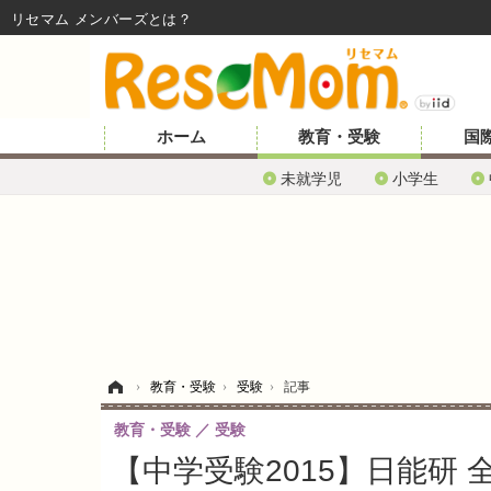
リセマム メンバーズ
ホーム
教育・受験
国
未就学児
小学生
ホーム
›
教育・受験
›
受験
›
記事
教育・受験
受験
【中学受験2015】日能研