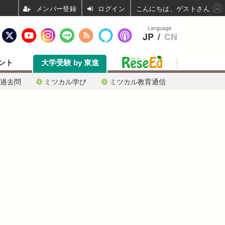
ログイン
こんにちは、ゲストさん
Language
JP
/
CN
ント
大学受験 by 東進
過去問
ミツカル学び
ミツカル教育通信