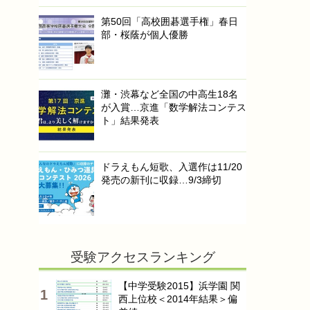
第50回「高校囲碁選手権」春日
部・桜蔭が個人優勝
灘・渋幕など全国の中高生18名
が入賞…京進「数学解法コンテス
ト」結果発表
ドラえもん短歌、入選作は11/20
発売の新刊に収録…9/3締切
受験アクセスランキング
【中学受験2015】浜学園 関
西上位校＜2014年結果＞偏