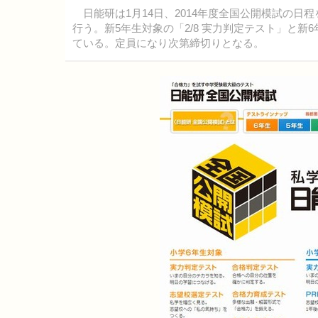
日能研は1月14日、2014年度全国公開模試の日
行う。新5年生対象の「2/8 実力判定テスト」と新6
ている。定員になり次第締切りとなる。