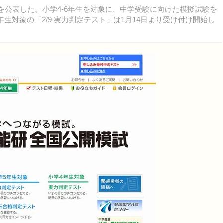
程を公表した。小学4-6年生を対象に、中学受験に向けた模擬試験を
年生対象の「2/9 実力判定テスト」は1月14日より受け付け開始し