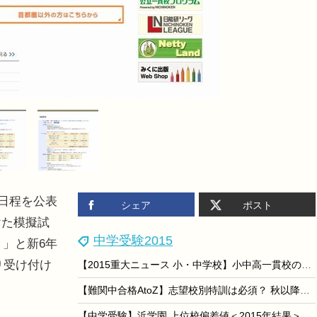
の日程を公表
シェア
ポスト
けた模擬試
中学受験2015
ト」と新6年
り受け付け
【2015重大ニュース 小・中学校】小中高一貫校の新設や「義務教育学校」の成立
。
【難関中合格AtoZ】志望校別特訓は必須？ 秋以降の過ごし方…SS-1馬屋原先生
【中学受験】浜学園 上位校偏差値＜2015年結果＞