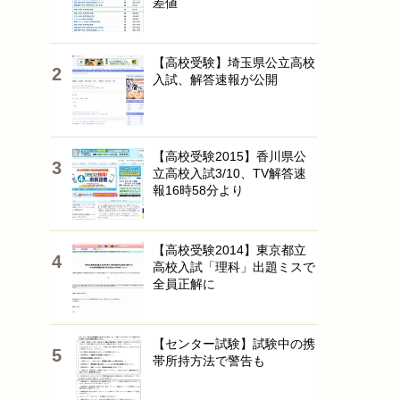
差値
【高校受験】埼玉県公立高校
入試、解答速報が公開
【高校受験2015】香川県公
立高校入試3/10、TV解答速
報16時58分より
【高校受験2014】東京都立
高校入試「理科」出題ミスで
全員正解に
【センター試験】試験中の携
帯所持方法で警告も