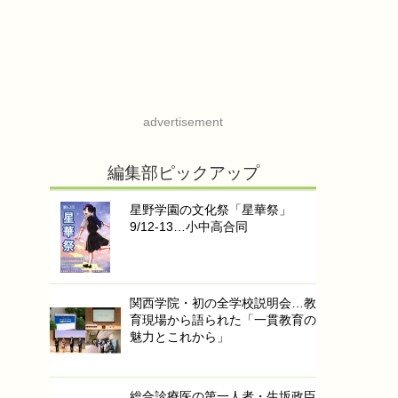
advertisement
編集部ピックアップ
星野学園の文化祭「星華祭」
9/12-13…小中高合同
関西学院・初の全学校説明会…教
育現場から語られた「一貫教育の
魅力とこれから」
総合診療医の第一人者・生坂政臣