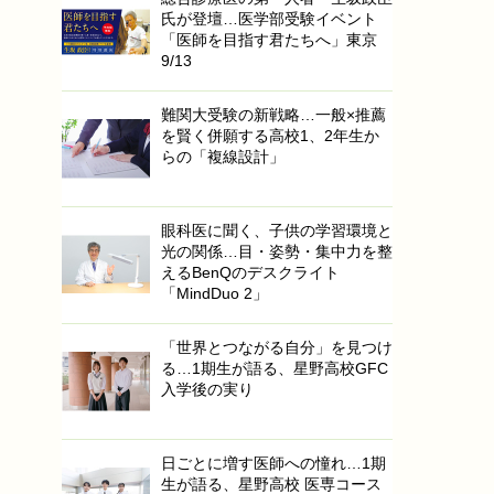
氏が登壇…医学部受験イベント
「医師を目指す君たちへ」東京
9/13
難関大受験の新戦略…一般×推薦
を賢く併願する高校1、2年生か
らの「複線設計」
眼科医に聞く、子供の学習環境と
光の関係…目・姿勢・集中力を整
えるBenQのデスクライト
「MindDuo 2」
「世界とつながる自分」を見つけ
る…1期生が語る、星野高校GFC
入学後の実り
日ごとに増す医師への憧れ…1期
生が語る、星野高校 医専コース