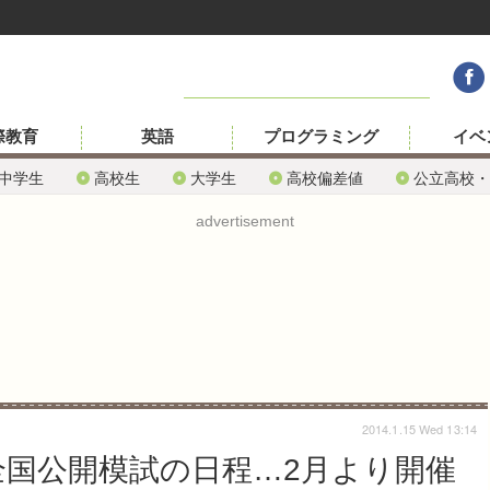
際教育
英語
プログラミング
イベ
中学生
高校生
大学生
高校偏差値
公立高校・
advertisement
2014.1.15 Wed 13:14
 全国公開模試の日程…2月より開催