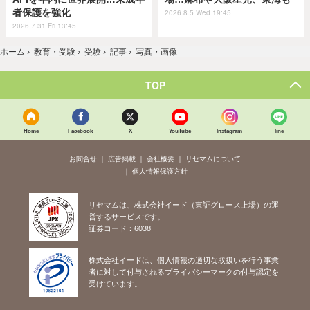
者保護を強化
2026.8.5 Wed 19:45
2026.7.31 Fri 13:45
ホーム
›
教育・受験
›
受験
›
記事
›
写真・画像
TOP
Home
Facebook
X
YouTube
Instagram
line
お問合せ
広告掲載
会社概要
リセマムについて
個人情報保護方針
リセマムは、株式会社イード（東証グロース上場）の運
営するサービスです。
証券コード：6038
株式会社イードは、個人情報の適切な取扱いを行う事業
者に対して付与されるプライバシーマークの付与認定を
受けています。