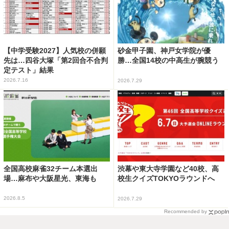
【中学受験2027】人気校の併願
砂金甲子園、神戸女学院が優
先は…四谷大塚「第2回合不合判
勝…全国14校の中高生が腕競う
定テスト」結果
2026.7.16
2026.7.29
全国高校麻雀32チーム本選出
渋幕や東大寺学園など40校、高
場…麻布や大阪星光、東海も
校生クイズTOKYOラウンドへ
2026.8.5
2026.7.29
Recommended by