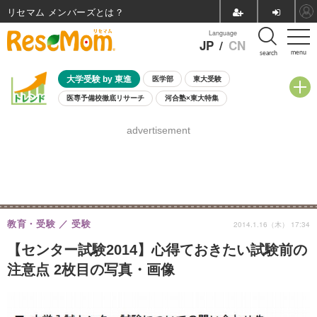
リセマム メンバーズ
Language
JP
/
CN
menu
search
大学受験 by 東進
医学部
東大受験
医専予備校徹底リサーチ
河合塾×東大特集
親子で考える大学選び
高校受験
中学受験
小学校受験
advertisement
共通テスト
夏休み
8月開催学校説明会・相談会
8月開催イベント・WS
全国公立高校 過去問
人気記事
自由研究教材（小学生向け）
自由研究教材（中学生向け）
ランキング
教育・受験
受験
2014.1.16（木） 17:34
【センター試験2014】心得ておきたい試験前の
注意点 2枚目の写真・画像