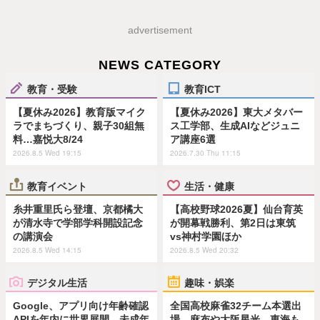
advertisement
NEWS CATEGORY
教育・受験
教育ICT
【夏休み2026】教育版マイク
【夏休み2026】東大メタバー
ラでまちづくり、親子30組無
ス工学部、生成AIなどジュニ
料…嘉悦大8/24
ア講座6選
2026.8.5 Wed 19:15
2026.7.30 Thu 11:15
教育イベント
生活・健康
糸井重里氏ら登壇、京都橘大
【高校野球2026夏】仙台育英
が清水寺で学部学科開設記念
が開幕戦勝利、第2日は東筑
の講演会
vs神村学園ほか
2026.8.5 Wed 14:15
2026.8.5 Wed 20:32
デジタル生活
趣味・娯楽
Google、アプリ向け年齢確認
全国高校麻雀32チーム本選出
APIを年内に世界展開…未成年
場…麻布や大阪星光、東海も