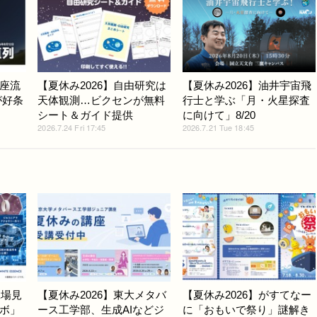
座流
【夏休み2026】自由研究は
【夏休み2026】油井宇宙飛
が好条
天体観測…ビクセンが無料
行士と学ぶ「月・火星探査
シート＆ガイド提供
に向けて」8/20
2026.7.24 Fri 17:45
2026.7.21 Tue 18:45
工場見
【夏休み2026】東大メタバ
【夏休み2026】がすてなー
ボ」
ース工学部、生成AIなどジ
に「おもいで祭り」謎解き