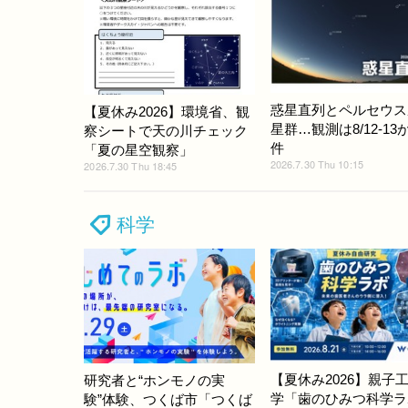
惑星直列とペルセウス
【夏休み2026】環境省、観
星群…観測は8/12-13
察シートで天の川チェック
件
「夏の星空観察」
2026.7.30 Thu 10:15
2026.7.30 Thu 18:45
科学
【夏休み2026】親子
研究者と“ホンモノの実
学「歯のひみつ科学ラ
験”体験、つくば市「つくば