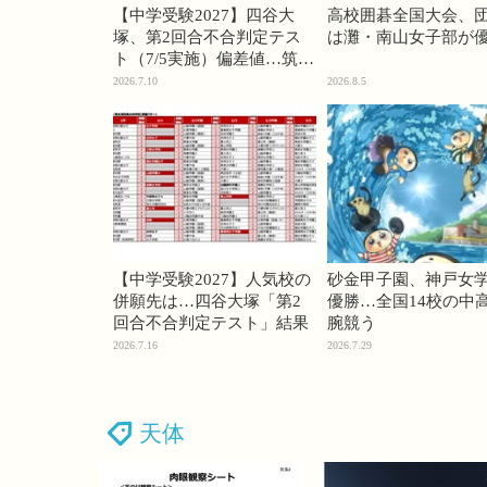
【中学受験2027】四谷大
高校囲碁全国大会、
塚、第2回合不合判定テス
は灘・南山女子部が
ト（7/5実施）偏差値…筑駒
74・桜蔭70＜PR＞
2026.7.10
2026.8.5
【中学受験2027】人気校の
砂金甲子園、神戸女
併願先は…四谷大塚「第2
優勝…全国14校の中
回合不合判定テスト」結果
腕競う
2026.7.16
2026.7.29
天体