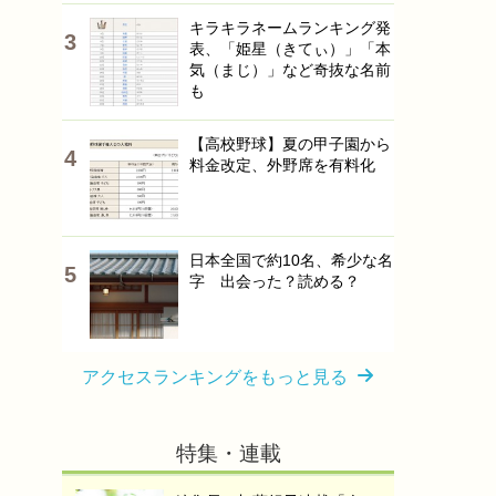
キラキラネームランキング発
表、「姫星（きてぃ）」「本
気（まじ）」など奇抜な名前
も
【高校野球】夏の甲子園から
料金改定、外野席を有料化
日本全国で約10名、希少な名
字 出会った？読める？
アクセスランキングをもっと見る
特集・連載