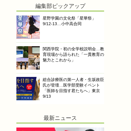
編集部ピックアップ
星野学園の文化祭「星華祭」
9/12-13…小中高合同
関西学院・初の全学校説明会…教
育現場から語られた「一貫教育の
魅力とこれから」
総合診療医の第一人者・生坂政臣
氏が登壇…医学部受験イベント
「医師を目指す君たちへ」東京
9/13
最新ニュース