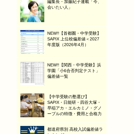
編集長・加藤紀子連載「今、
会いたい人」
NEW!!【首都圏・中学受験】
SAPIX 上位校偏差値＜2027
年度版（2026年4月）
NEW!!【関西・中学受験】浜
学園「小6合否判定テスト」
偏差値一覧
【中学受験の塾選び】
SAPIX・日能研・四谷大塚・
早稲アカ・エルカミノ・グノ
ーブルの特徴・費用と合格力
都道府県別 高校入試偏差値ラ