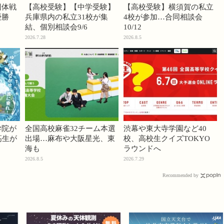
団体戦
【高校受験】【中学受験】
【高校受験】横須賀の私立
優勝
兵庫県内の私立31校が集
4校が参加…合同相談会
結、個別相談会9/6
10/12
2026.7.28
2026.8.5
学院が
全国高校麻雀32チーム本選
渋幕や東大寺学園など40
高生が
出場…麻布や大阪星光、東
校、高校生クイズTOKYO
海も
ラウンドへ
2026.8.5
2026.7.29
Recommended by