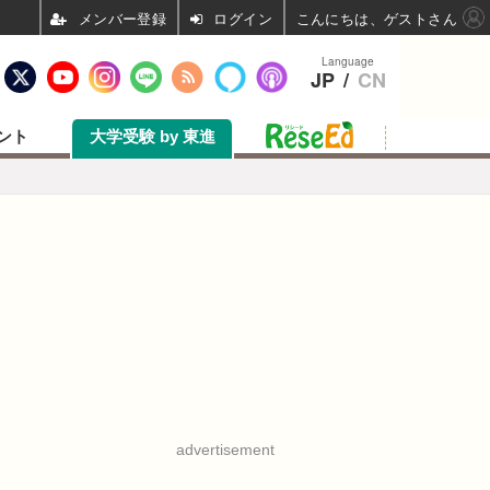
ログイン
こんにちは、ゲストさん
Language
JP
/
CN
ント
大学受験 by 東進
advertisement