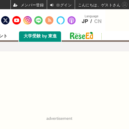
ログイン
こんにちは、ゲストさん
Language
JP
/
CN
ント
大学受験 by 東進
advertisement