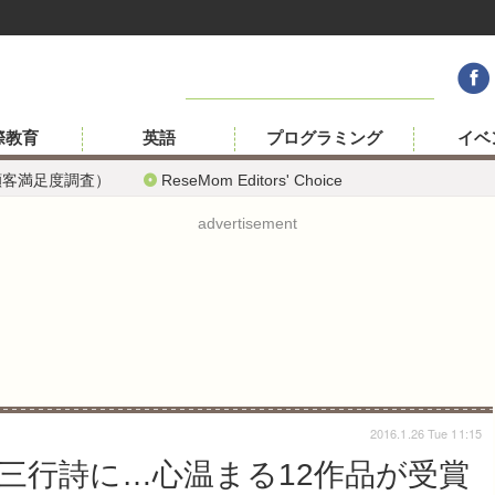
際教育
英語
プログラミング
イベ
顧客満足度調査）
ReseMom Editors' Choice
advertisement
2016.1.26 Tue 11:15
三行詩に…心温まる12作品が受賞