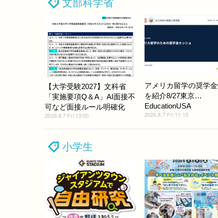
文部科学省
アメリカ留学の奨学金
【大学受験2027】文科省
を紹介8/27東京…
「実施要項Q＆A」AI面接不
EducationUSA
可など面接ルール明確化
2026.8.7 Fri 11:15
2026.8.7 Fri 13:00
小学生