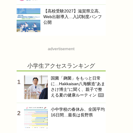
【高校受験2027】滋賀県立高、
Web出願導入…入試制度パンフ
公開
advertisement
小学生アクセスランキング
国菌「麹菌」をもっと日常
に…Hakkaisan八海醸造“あま
さけ博士”に聞く、親子で整
える夏の健康ルーティン
PR
小中学校の春休み、全国平均
16日間…最長は長野県