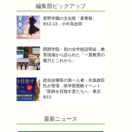
編集部ピックアップ
星野学園の文化祭「星華祭」
9/12-13…小中高合同
関西学院・初の全学校説明会…教
育現場から語られた「一貫教育の
魅力とこれから」
総合診療医の第一人者・生坂政臣
氏が登壇…医学部受験イベント
「医師を目指す君たちへ」東京
9/13
最新ニュース