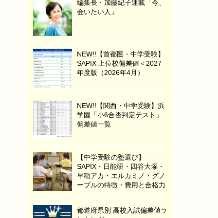
編集長・加藤紀子連載「今、
会いたい人」
NEW!!【首都圏・中学受験】
SAPIX 上位校偏差値＜2027
年度版（2026年4月）
NEW!!【関西・中学受験】浜
学園「小6合否判定テスト」
偏差値一覧
【中学受験の塾選び】
SAPIX・日能研・四谷大塚・
早稲アカ・エルカミノ・グノ
ーブルの特徴・費用と合格力
都道府県別 高校入試偏差値ラ