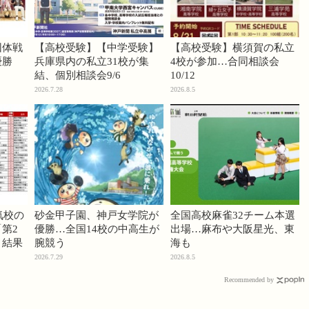
団体戦
【高校受験】【中学受験】
【高校受験】横須賀の私立
優勝
兵庫県内の私立31校が集
4校が参加…合同相談会
結、個別相談会9/6
10/12
2026.7.28
2026.8.5
気校の
砂金甲子園、神戸女学院が
全国高校麻雀32チーム本選
第2
優勝…全国14校の中高生が
出場…麻布や大阪星光、東
」結果
腕競う
海も
2026.7.29
2026.8.5
Recommended by