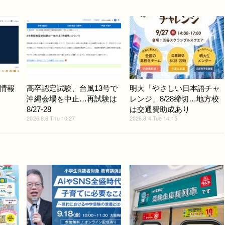
情報
高卒認定試験、台風13号で
明大「やさしい日本語チャ
沖縄会場を中止…再試験は
レンジ」8/28締切…地方校
8/27-28
は交通費助成あり
2026.8.6 Thu 10:27
2026.8.4 Tue 14:15