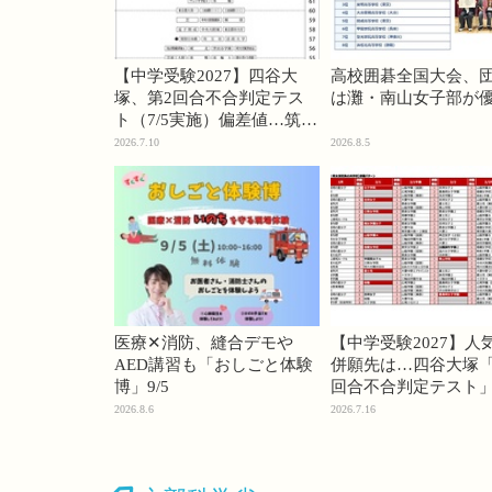
【中学受験2027】四谷大
高校囲碁全国大会、
塚、第2回合不合判定テス
は灘・南山女子部が
ト（7/5実施）偏差値…筑駒
74・桜蔭70＜PR＞
2026.7.10
2026.8.5
医療✕消防、縫合デモや
【中学受験2027】人
AED講習も「おしごと体験
併願先は…四谷大塚「
博」9/5
回合不合判定テスト
2026.8.6
2026.7.16