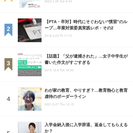
2023.4.25 Tue 9:45
【PTA・卒対】時代にそぐわない“慣習”のル
ープ…卒業対策委員実践レポ・その2
2018.3.23 Fri 17:15
【話題】「父が逮捕された」…女子中学生が
書いた作文がすごすぎる
2015.12.8 Tue 18:30
わが家の教育、やりすぎ？…教育熱心と教育
虐待のボーダーライン
2021.5.27 Thu 12:15
入学金納入後に入学辞退、返金してもらえる
か？