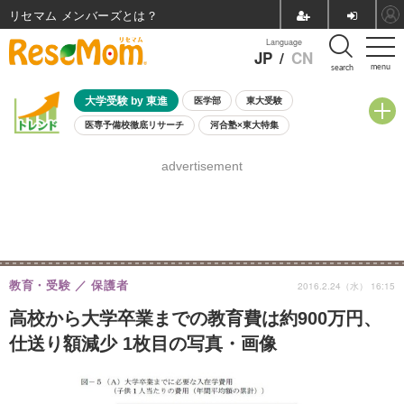
リセマム メンバーズ
Language
JP
/
CN
menu
search
大学受験 by 東進
医学部
東大受験
医専予備校徹底リサーチ
河合塾×東大特集
親子で考える大学選び
高校受験
中学受験
小学校受験
advertisement
共通テスト
夏休み
8月開催学校説明会・相談会
8月開催イベント・WS
全国公立高校 過去問
人気記事
自由研究教材（小学生向け）
自由研究教材（中学生向け）
ランキング
教育・受験
保護者
2016.2.24（水） 16:15
高校から大学卒業までの教育費は約900万円、
仕送り額減少 1枚目の写真・画像