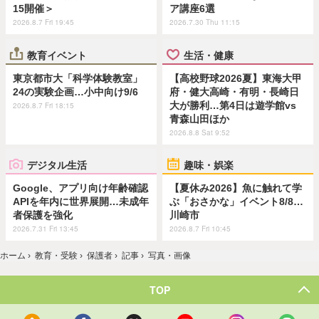
15開催＞
ア講座6選
2026.8.7 Fri 19:45
2026.7.30 Thu 11:15
教育イベント
生活・健康
東京都市大「科学体験教室」
【高校野球2026夏】東海大甲
24の実験企画…小中向け9/6
府・健大高崎・有明・長崎日
大が勝利…第4日は遊学館vs
2026.8.7 Fri 18:15
青森山田ほか
2026.8.8 Sat 9:52
デジタル生活
趣味・娯楽
Google、アプリ向け年齢確認
【夏休み2026】魚に触れて学
APIを年内に世界展開…未成年
ぶ「おさかな」イベント8/8…
者保護を強化
川崎市
2026.7.31 Fri 13:45
2026.8.7 Fri 10:45
ホーム
›
教育・受験
›
保護者
›
記事
›
写真・画像
TOP