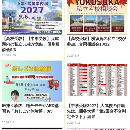
【高校受験】【中学受験】兵庫
【高校受験】横須賀の私立4校が
県内の私立31校が集結、個別相
参加…合同相談会10/12
談会9/6
2026.7.28
2026.8.5
医療✕消防、縫合デモやAED講
【中学受験2027】人気校の併願
習も「おしごと体験博」9/5
先は…四谷大塚「第2回合不合判
定テスト」結果
2026.8.6
2026.7.16