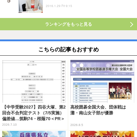
2016.1.29 Fri 9:15
ランキングをもっと見る
こちらの記事もおすすめ
【中学受験2027】四谷大塚、第2
高校囲碁全国大会、団体戦は
回合不合判定テスト（7/5実施）
灘・南山女子部が優勝
偏差値…筑駒74・桜蔭70＜PR＞
2026.7.10
2026.8.5