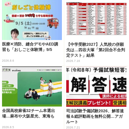
医療✕消防、縫合デモやAED講
【中学受験2027】人気校の併願
習も「おしごと体験博」9/5
先は…四谷大塚「第2回合不合判
定テスト」結果
2026.8.6
2026.7.16
全国高校麻雀32チーム本選出
司法試験予備試験2026、解答速
場…麻布や大阪星光、東海も
報＆総評動画を無料公開…アガ
ルート
2026.8.5
2026.7.21