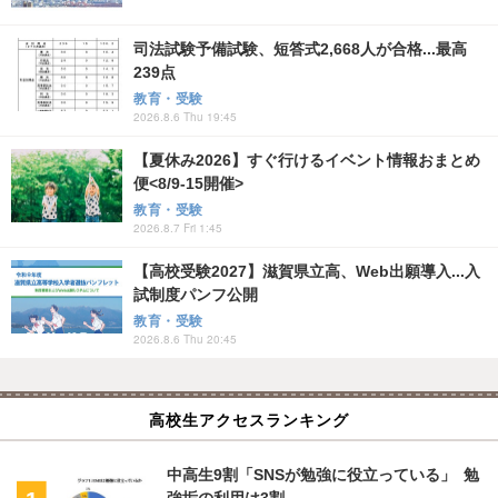
司法試験予備試験、短答式2,668人が合格...最高
239点
教育・受験
2026.8.6 Thu 19:45
【夏休み2026】すぐ行けるイベント情報おまとめ
便<8/9-15開催>
教育・受験
2026.8.7 Fri 1:45
【高校受験2027】滋賀県立高、Web出願導入...入
試制度パンフ公開
教育・受験
2026.8.6 Thu 20:45
高校生アクセスランキング
中高生9割「SNSが勉強に役立っている」 勉
強垢の利用は3割