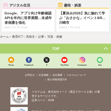
デジタル生活
趣味・娯楽
Google、アプリ向け年齢確認
【夏休み2026】魚に触れて学
APIを年内に世界展開…未成年
ぶ「おさかな」イベント8/8…
者保護を強化
川崎市
2026.7.31 Fri 13:45
2026.8.7 Fri 10:45
ホーム
›
教育ICT
›
高校生
›
記事
›
写真・画像
TOP
Home
Facebook
X
YouTube
Instagram
line
お問合せ
広告掲載
会社概要
リセマムについて
個人情報保護方針
リセマムは、株式会社イード（東証グロース上場）の運
営するサービスです。
証券コード：6038