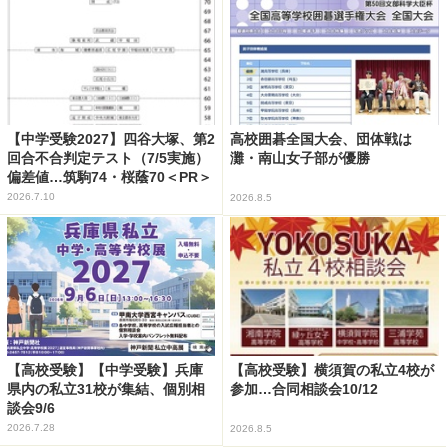
【中学受験2027】四谷大塚、第2
高校囲碁全国大会、団体戦は
回合不合判定テスト（7/5実施）
灘・南山女子部が優勝
偏差値…筑駒74・桜蔭70＜PR＞
2026.7.10
2026.8.5
【高校受験】【中学受験】兵庫
【高校受験】横須賀の私立4校が
県内の私立31校が集結、個別相
参加…合同相談会10/12
談会9/6
2026.7.28
2026.8.5