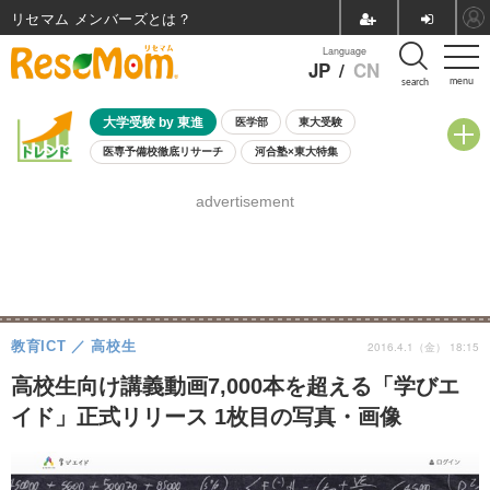
リセマム メンバーズ
Language
JP
/
CN
menu
search
大学受験 by 東進
医学部
東大受験
医専予備校徹底リサーチ
河合塾×東大特集
親子で考える大学選び
高校受験
中学受験
小学校受験
advertisement
共通テスト
夏休み
8月開催学校説明会・相談会
8月開催イベント・WS
全国公立高校 過去問
人気記事
自由研究教材（小学生向け）
自由研究教材（中学生向け）
ランキング
教育ICT
高校生
2016.4.1（金） 18:15
高校生向け講義動画7,000本を超える「学びエ
イド」正式リリース 1枚目の写真・画像