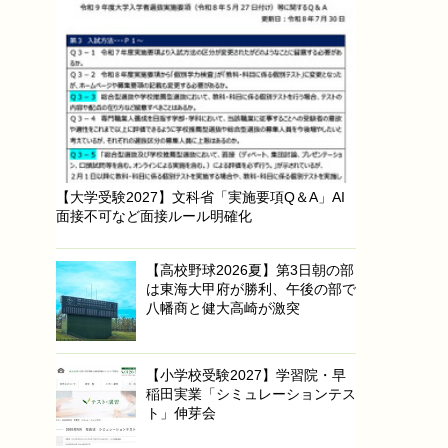
【大学受験2027】文科省「実施要項Q＆A」AI
面接不可など面接ルール明確化
【高校野球2026夏】第3日朝の部
は東海大甲府が勝利、午後の部で
八幡商と健大高崎が激突
【小学校受験2027】学習院・早
稲田実業「シミュレーションテス
ト」伸芽会