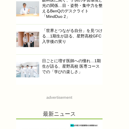
眼科医に聞く、子供の学習環境と
光の関係…目・姿勢・集中力を整
えるBenQのデスクライト
「MindDuo 2」
「世界とつながる自分」を見つけ
る…1期生が語る、星野高校GFC
入学後の実り
日ごとに増す医師への憧れ…1期
生が語る、星野高校 医専コース
での「学びの楽しさ」
advertisement
最新ニュース