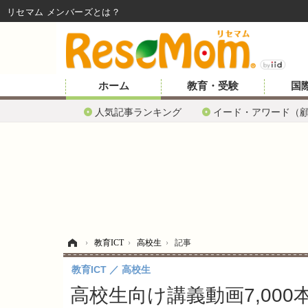
リセマム メンバーズ
ホーム
教育・受験
国
人気記事ランキング
イード・アワード（
ホーム
›
教育ICT
›
高校生
›
記事
教育ICT
高校生
高校生向け講義動画7,00