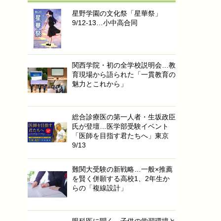
星野学園の文化祭「星華祭」
9/12-13…小中高合同
関西学院・初の全学校説明会…教
育現場から語られた「一貫教育の
魅力とこれから」
総合診療医の第一人者・生坂政臣
氏が登壇…医学部受験イベント
「医師を目指す君たちへ」東京
9/13
難関大受験の新戦略…一般×推薦
を賢く併願する高校1、2年生か
らの「複線設計」