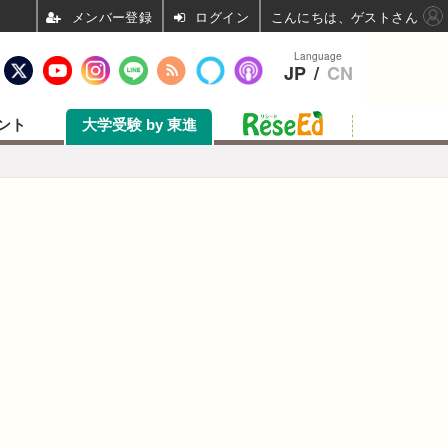
ログイン
こんにちは、ゲストさん
Language
JP
/
CN
ント
大学受験 by 東進