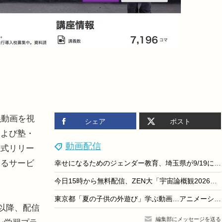
義動画を視
シェア
ポスト
および塾・
動画配信
正式リリー
なるサービ
幸せになるためのジェンダー教育、埼玉県が9/19に講演会
今日15時から無料配信、ZEN大「宇宙論概観2026」特別授業
東京都「夏の子供の外遊び」学ぶ動画…アニメーション編公開
以降、配信
編集部にメッセージを送る