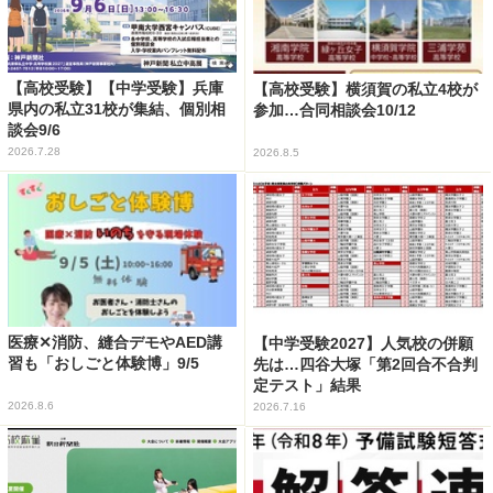
【高校受験】【中学受験】兵庫
【高校受験】横須賀の私立4校が
県内の私立31校が集結、個別相
参加…合同相談会10/12
談会9/6
2026.7.28
2026.8.5
医療✕消防、縫合デモやAED講
【中学受験2027】人気校の併願
習も「おしごと体験博」9/5
先は…四谷大塚「第2回合不合判
定テスト」結果
2026.8.6
2026.7.16