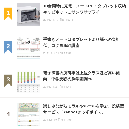
10台同時に充電、ノートPC・タブレット収納
キャビネット…サンワサプライ
2016.11.17 Thu 13:15
手書きノートはタブレットより脳への負担
低、コクヨS&T調査
2015.8.27 Thu 11:00
電子辞書の所有率は上位クラスほど高い傾
向…中学受験の浜学園調べ
2014.11.21 Fri 11:47
楽しみながらモラルやルールを学ぶ、投稿型
サービス「Yahoo!きっずボイス」
2013.9.19 Thu 14:59