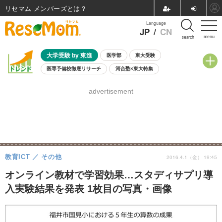
リセマム メンバーズ
Language
JP
/
CN
menu
search
大学受験 by 東進
医学部
東大受験
医専予備校徹底リサーチ
河合塾×東大特集
親子で考える大学選び
高校受験
中学受験
小学校受験
advertisement
共通テスト
夏休み
8月開催学校説明会・相談会
8月開催イベント・WS
全国公立高校 過去問
人気記事
自由研究教材（小学生向け）
自由研究教材（中学生向け）
ランキング
教育ICT
その他
2016.4.1（金） 19:45
オンライン教材で学習効果…スタディサプリ導
入実験結果を発表 1枚目の写真・画像