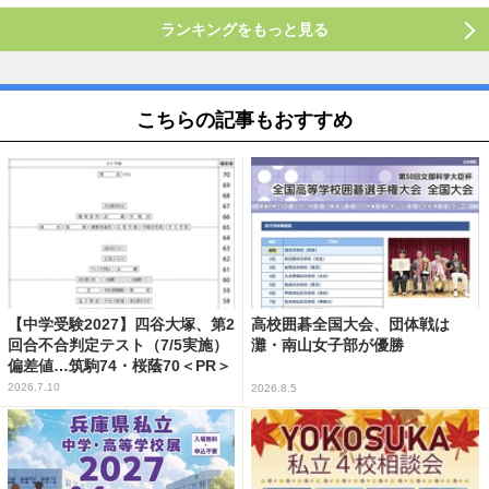
ランキングをもっと見る
こちらの記事もおすすめ
【中学受験2027】四谷大塚、第2
高校囲碁全国大会、団体戦は
回合不合判定テスト（7/5実施）
灘・南山女子部が優勝
偏差値…筑駒74・桜蔭70＜PR＞
2026.7.10
2026.8.5