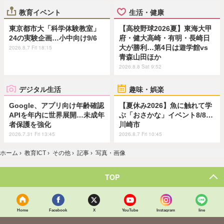
教育イベント
生活・健康
東京都市大「科学体験教室」
【高校野球2026夏】東海大甲
24の実験企画…小中向け9/6
府・健大高崎・有明・長崎日
大が勝利…第4日は遊学館vs
2026.8.7 Fri 18:15
青森山田ほか
2026.8.8 Sat 9:52
デジタル生活
趣味・娯楽
Google、アプリ向け年齢確認
【夏休み2026】魚に触れて学
APIを年内に世界展開…未成年
ぶ「おさかな」イベント8/8…
者保護を強化
川崎市
2026.7.31 Fri 13:45
2026.8.7 Fri 10:45
ホーム
›
教育ICT
›
その他
›
記事
›
写真・画像
TOP
Home
Facebook
X
YouTube
Instagram
line