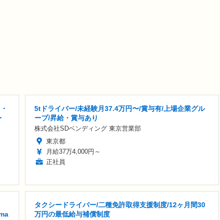
フ・
5tドライバー/未経験月37.4万円〜/賞与有/上場企業グル
・
ープ/昇給・賞与あり
株式会社SDベンディング 東京営業部
東京都
月給37万4,000円～
正社員
タクシードライバー/二種免許取得支援制度/12ヶ月間30
ma
万円の最低給与補償制度