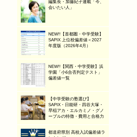
編集長・加藤紀子連載「今、
会いたい人」
NEW!!【首都圏・中学受験】
SAPIX 上位校偏差値＜2027
年度版（2026年4月）
NEW!!【関西・中学受験】浜
学園「小6合否判定テスト」
偏差値一覧
【中学受験の塾選び】
SAPIX・日能研・四谷大塚・
早稲アカ・エルカミノ・グノ
ーブルの特徴・費用と合格力
都道府県別 高校入試偏差値ラ