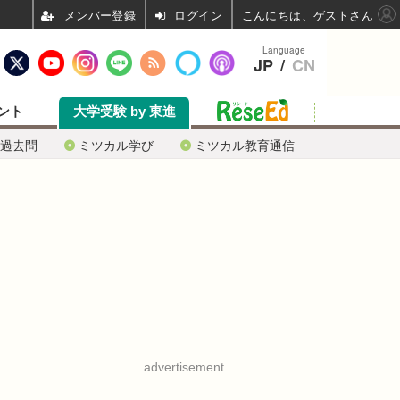
ログイン
こんにちは、ゲストさん
Language
JP
/
CN
ント
大学受験 by 東進
過去問
ミツカル学び
ミツカル教育通信
advertisement