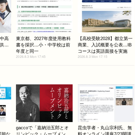
中高
東京都、2027年度使用教科
【高校受験2028】都立第一
供…
書を採択…小・中学校は前
商業、入試概要を公表…IB
年度と同一
コースは英語面接を実施
2026.8.3 Mon 17:45
2026.8.3 Mon 17:15
gaccoで「嘉納治五郎とオ
昆虫学者・丸山宗利氏、無
可能な
リンピック・ムーブメン
料オンライン講座7/23開講