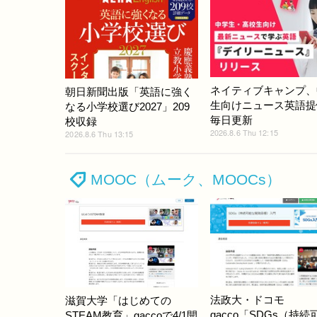
ネイティブキャンプ、
朝日新聞出版「英語に強く
生向けニュース英語提
なる小学校選び2027」209
毎日更新
校収録
2026.8.6 Thu 12:15
2026.8.6 Thu 13:15
MOOC（ムーク、MOOCs）
法政大・ドコモ
滋賀大学「はじめての
gacco「SDGs（持続
STEAM教育」gaccoで4/1開