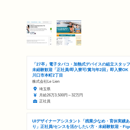
「27卒」電子タバコ・加熱式デバイスの組立スタッ
未経験歓迎「正社員/即入寮可/賞与年2回」即入寮OK
川口市本町2丁目
株式会社Le Lien
埼玉県
月給26万3,500円～32万円
正社員
UIデザイナーアシスタント「残業少なめ・育休実績あ
り」正社員/センスを活かしたい方・未経験歓迎・Fig