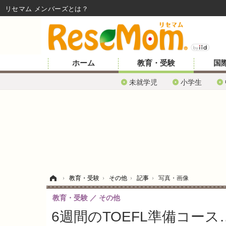
リセマム メンバーズ
ホーム
教育・受験
国
未就学児
小学生
ホーム
›
教育・受験
›
その他
›
記事
›
写真・画像
教育・受験
その他
6週間のTOEFL準備コース