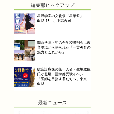
編集部ピックアップ
星野学園の文化祭「星華祭」
9/12-13…小中高合同
関西学院・初の全学校説明会…教
育現場から語られた「一貫教育の
魅力とこれから」
総合診療医の第一人者・生坂政臣
氏が登壇…医学部受験イベント
「医師を目指す君たちへ」東京
9/13
最新ニュース