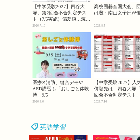
【中学受験2027】四谷大
高校囲碁全国大会、
塚、第2回合不合判定テス
は灘・南山女子部が
ト（7/5実施）偏差値…筑駒
74・桜蔭70＜PR＞
2026.7.10
2026.8.5
医療✕消防、縫合デモや
【中学受験2027】人
AED講習も「おしごと体験
併願先は…四谷大塚「
博」9/5
回合不合判定テスト
2026.8.6
2026.7.16
英語学習