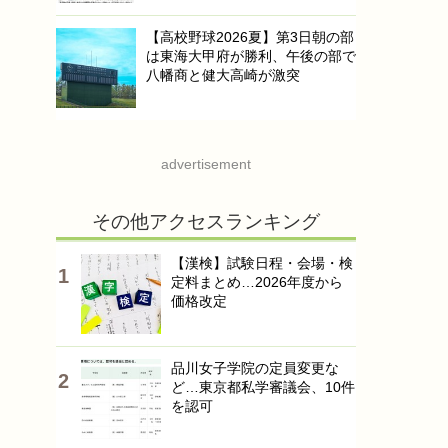
【高校野球2026夏】第3日朝の部
は東海大甲府が勝利、午後の部で
八幡商と健大高崎が激突
advertisement
その他アクセスランキング
【漢検】試験日程・会場・検
定料まとめ…2026年度から
価格改定
品川女子学院の定員変更な
ど…東京都私学審議会、10件
を認可