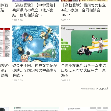
団体戦
【高校受験】【中学受験】
【高校受験】横須賀の私立
優勝
兵庫県内の私立31校が集
4校が参加…合同相談会
結、個別相談会9/6
10/12
2026.7.28
2026.8.5
気校の
砂金甲子園、神戸女学院が
全国高校麻雀32チーム本選
第2
優勝…全国14校の中高生が
出場…麻布や大阪星光、東
」結果
腕競う
海も
2026.7.29
2026.8.5
Recommended by