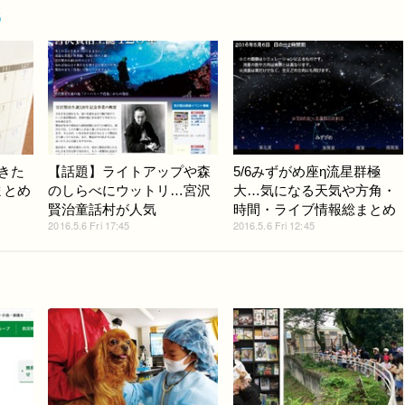
6
行きた
【話題】ライトアップや森
5/6みずがめ座η流星群極
まとめ
のしらべにウットリ…宮沢
大…気になる天気や方角・
賢治童話村が人気
時間・ライブ情報総まとめ
2016.5.6 Fri 17:45
2016.5.6 Fri 12:45