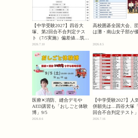
【中学受験2027】四谷大
高校囲碁全国大会、
塚、第2回合不合判定テス
は灘・南山女子部が
ト（7/5実施）偏差値…筑駒
74・桜蔭70＜PR＞
2026.7.10
2026.8.5
医療✕消防、縫合デモや
【中学受験2027】人
AED講習も「おしごと体験
併願先は…四谷大塚「
博」9/5
回合不合判定テスト
2026.8.6
2026.7.16