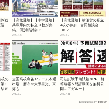
団体戦
【高校受験】【中学受験】
【高校受験】横須賀の私立
優勝
兵庫県内の私立31校が集
4校が参加…合同相談会
結、個別相談会9/6
10/12
2026.7.28
2026.8.5
気校の
全国高校麻雀32チーム本選
司法試験予備試験2026、解
第2
出場…麻布や大阪星光、東
答速報＆総評動画を無料公
」結果
海も
開…アガルート
2026.8.5
2026.7.21
Recommended by