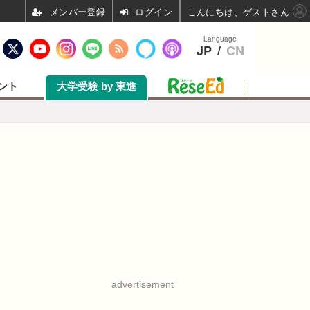
ログイン
こんにちは、ゲストさん
Language
JP
/
CN
ント
大学受験 by 東進
advertisement