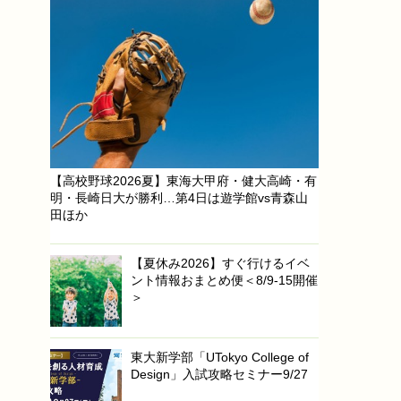
【高校野球2026夏】東海大甲府・健大高崎・有
明・長崎日大が勝利…第4日は遊学館vs青森山
田ほか
【夏休み2026】すぐ行けるイベ
ント情報おまとめ便＜8/9-15開催
＞
東大新学部「UTokyo College of
Design」入試攻略セミナー9/27