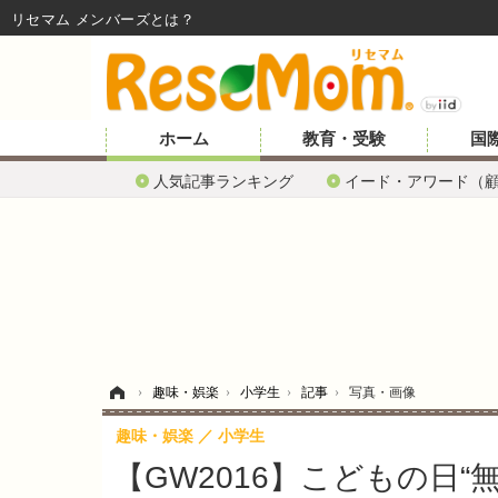
リセマム メンバーズ
ホーム
教育・受験
国
人気記事ランキング
イード・アワード（
ホーム
›
趣味・娯楽
›
小学生
›
記事
›
写真・画像
趣味・娯楽
小学生
【GW2016】こどもの日