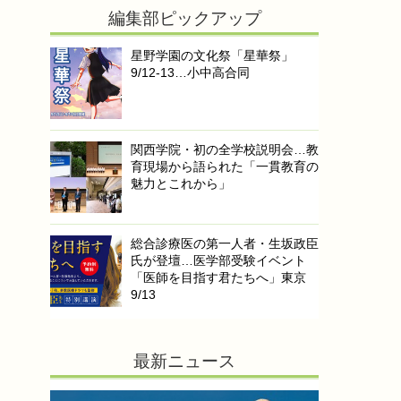
編集部ピックアップ
星野学園の文化祭「星華祭」
9/12-13…小中高合同
関西学院・初の全学校説明会…教
育現場から語られた「一貫教育の
魅力とこれから」
総合診療医の第一人者・生坂政臣
氏が登壇…医学部受験イベント
「医師を目指す君たちへ」東京
9/13
最新ニュース