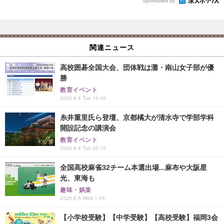
Sponsored by
関連ニュース
高校囲碁全国大会、団体戦は灘・南山女子部が優
勝
教育イベント
2026.8.4 Tue 16:40
糸井重里氏ら登壇、京都橘大が清水寺で学部学科
開設記念の講演会
教育イベント
2026.8.4 Tue 20:15
全国高校麻雀32チーム本選出場...麻布や大阪星
光、東海も
趣味・娯楽
2026.8.5 Wed 1:45
【小学校受験】【中学受験】【高校受験】福岡3会