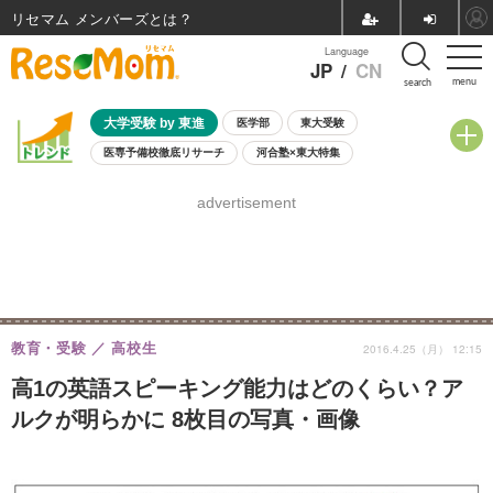
リセマム メンバーズ
Language
JP
/
CN
menu
search
大学受験 by 東進
医学部
東大受験
医専予備校徹底リサーチ
河合塾×東大特集
親子で考える大学選び
高校受験
中学受験
小学校受験
advertisement
共通テスト
夏休み
8月開催学校説明会・相談会
8月開催イベント・WS
全国公立高校 過去問
人気記事
自由研究教材（小学生向け）
自由研究教材（中学生向け）
ランキング
教育・受験
高校生
2016.4.25（月） 12:15
高1の英語スピーキング能力はどのくらい？ア
ルクが明らかに 8枚目の写真・画像