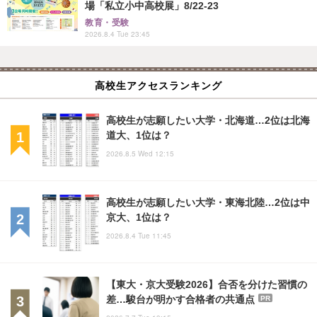
場「私立小中高校展」8/22-23
教育・受験
2026.8.4 Tue 23:45
高校生アクセスランキング
高校生が志願したい大学・北海道…2位は北海
道大、1位は？
2026.8.5 Wed 12:15
高校生が志願したい大学・東海北陸…2位は中
京大、1位は？
2026.8.4 Tue 11:45
【東大・京大受験2026】合否を分けた習慣の
差…駿台が明かす合格者の共通点
PR