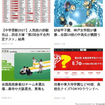
【中学受験2027】人気校の併願
砂金甲子園、神戸女学院が優
先は…四谷大塚「第2回合不合判
勝…全国14校の中高生が腕競う
定テスト」結果
2026.7.16
2026.7.29
全国高校麻雀32チーム本選出
渋幕や東大寺学園など40校、高
場…麻布や大阪星光、東海も
校生クイズTOKYOラウンドへ
2026.8.5
2026.7.29
Recommended by