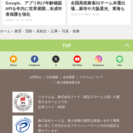
Google、アプリ向け年齢確認
全国高校麻雀32チーム本選出
APIを年内に世界展開…未成年
場…麻布や大阪星光、東海も
者保護を強化
2026.8.5 Wed 19:45
2026.7.31 Fri 13:45
ホーム
›
教育・受験
›
高校生
›
記事
›
写真・画像
TOP
Home
Facebook
X
YouTube
Instagram
line
お問合せ
広告掲載
会社概要
リセマムについて
個人情報保護方針
リセマムは、株式会社イード（東証グロース上場）の運
営するサービスです。
証券コード：6038
株式会社イードは、個人情報の適切な取扱いを行う事業
者に対して付与されるプライバシーマークの付与認定を
受けています。