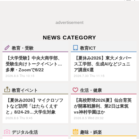
advertisement
NEWS CATEGORY
教育・受験
教育ICT
【大学受験】中央大商学部、
【夏休み2026】東大メタバー
受験生向けトークイベント…
ス工学部、生成AIなどジュニ
多摩・Zoomで8/22
ア講座6選
2026.8.6 Thu 10:15
2026.7.30 Thu 11:15
教育イベント
生活・健康
【夏休み2026】マイクロソフ
【高校野球2026夏】仙台育英
トなど訪問「はたらくえす
が開幕戦勝利、第2日は東筑
と」8/24-29…大学生対象
vs神村学園ほか
2026.8.6 Thu 9:45
2026.8.5 Wed 20:32
デジタル生活
趣味・娯楽