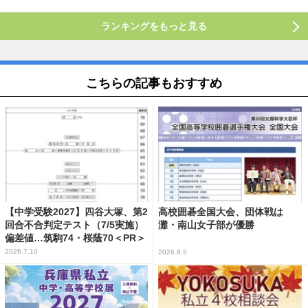
ランキングをもっと見る
こちらの記事もおすすめ
【中学受験2027】四谷大塚、第2
高校囲碁全国大会、団体戦は
回合不合判定テスト（7/5実施）
灘・南山女子部が優勝
偏差値…筑駒74・桜蔭70＜PR＞
2026.7.10
2026.8.5