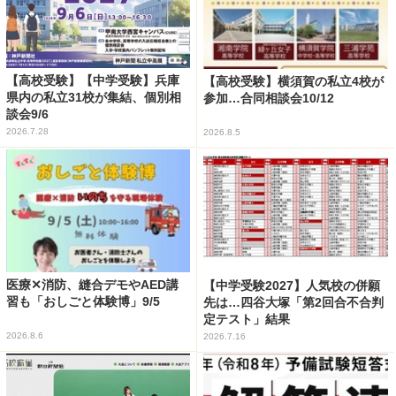
【高校受験】【中学受験】兵庫
【高校受験】横須賀の私立4校が
県内の私立31校が集結、個別相
参加…合同相談会10/12
談会9/6
2026.7.28
2026.8.5
医療✕消防、縫合デモやAED講
【中学受験2027】人気校の併願
習も「おしごと体験博」9/5
先は…四谷大塚「第2回合不合判
定テスト」結果
2026.8.6
2026.7.16