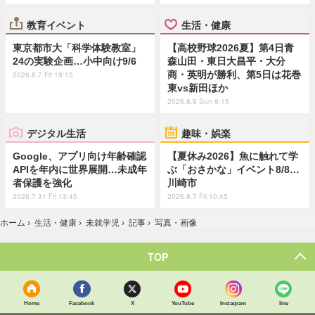
教育イベント
生活・健康
東京都市大「科学体験教室」
【高校野球2026夏】第4日青
24の実験企画…小中向け9/6
森山田・東日大昌平・大分
商・英明が勝利、第5日は花巻
2026.8.7 Fri 18:15
東vs新田ほか
2026.8.9 Sun 9:15
デジタル生活
趣味・娯楽
Google、アプリ向け年齢確認
【夏休み2026】魚に触れて学
APIを年内に世界展開…未成年
ぶ「おさかな」イベント8/8…
者保護を強化
川崎市
2026.7.31 Fri 13:45
2026.8.7 Fri 10:45
ホーム
›
生活・健康
›
未就学児
›
記事
›
写真・画像
TOP
Home
Facebook
X
YouTube
Instagram
line