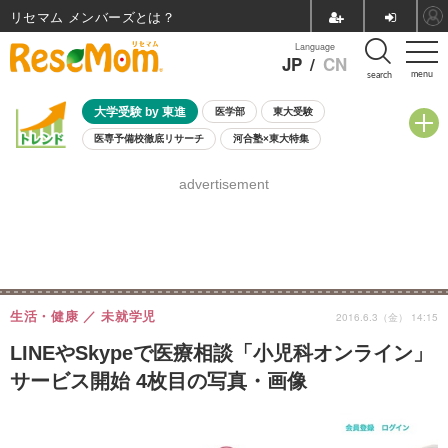
リセマム メンバーズ
Language
JP
/
CN
menu
search
大学受験 by 東進
医学部
東大受験
医専予備校徹底リサーチ
河合塾×東大特集
親子で考える大学選び
高校受験
中学受験
小学校受験
advertisement
共通テスト
夏休み
8月開催学校説明会・相談会
8月開催イベント・WS
全国公立高校 過去問
人気記事
自由研究教材（小学生向け）
自由研究教材（中学生向け）
ランキング
生活・健康
未就学児
2016.6.3（金） 14:15
LINEやSkypeで医療相談「小児科オンライン」
サービス開始 4枚目の写真・画像