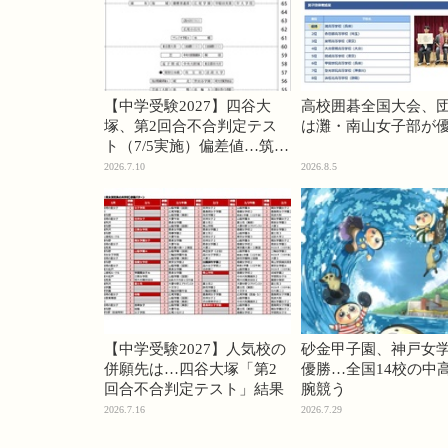
【中学受験2027】四谷大
高校囲碁全国大会、
塚、第2回合不合判定テス
は灘・南山女子部が
ト（7/5実施）偏差値…筑駒
74・桜蔭70＜PR＞
2026.7.10
2026.8.5
【中学受験2027】人気校の
砂金甲子園、神戸女
併願先は…四谷大塚「第2
優勝…全国14校の中
回合不合判定テスト」結果
腕競う
2026.7.16
2026.7.29