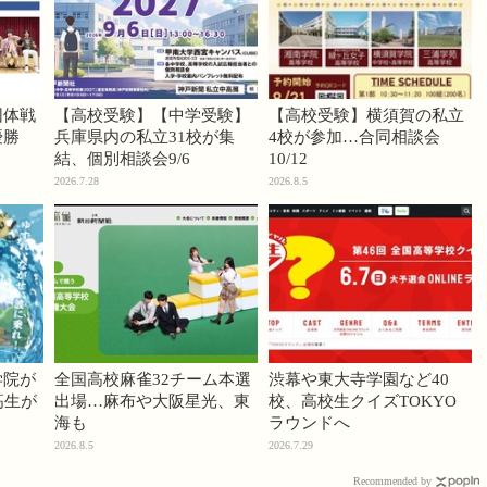
団体戦
【高校受験】【中学受験】
【高校受験】横須賀の私立
優勝
兵庫県内の私立31校が集
4校が参加…合同相談会
結、個別相談会9/6
10/12
2026.7.28
2026.8.5
学院が
全国高校麻雀32チーム本選
渋幕や東大寺学園など40
高生が
出場…麻布や大阪星光、東
校、高校生クイズTOKYO
海も
ラウンドへ
2026.8.5
2026.7.29
Recommended by