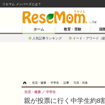
リセマム メンバーズ
ホーム
教育・受験
国
人気記事ランキング
イード・アワード（
ホーム
›
生活・健康
›
中学生
›
記事
›
写真・画像
生活・健康
中学生
親が投票に行く中学生約8割