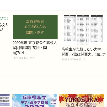
高校入
/2
2020年度 東京都公立高校入
試[標準問題 英語・問
高校生が志願したい大学・
題]7/14
関西...2位は関西大、1位は?
2026.8.4 Tue 22:20
2026.8.5 Wed 15:15