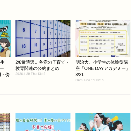
高生
2/8衆院選…各党の子育て・
明治大、小学生の体験型講
ー
教育関連の公約まとめ
座「ONE DAYアカデミー」
2026.1.29 Thu 13:15
判・傍
3/21
2026.1.23 Fri 14:15