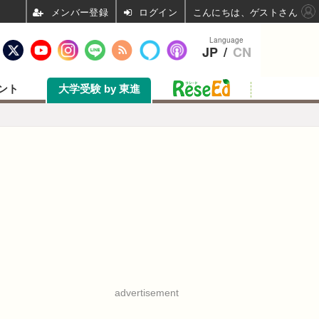
ログイン
こんにちは、ゲストさん
Language
JP
/
CN
ント
大学受験 by 東進
advertisement