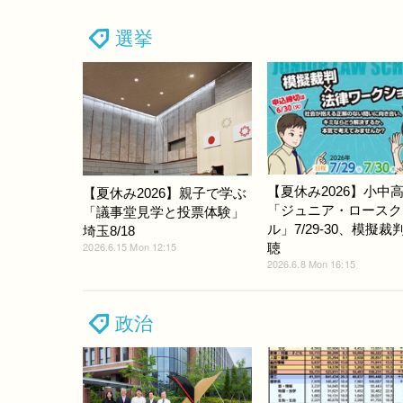
選挙
【夏休み2026】小中
【夏休み2026】親子で学ぶ
「ジュニア・ロースク
「議事堂見学と投票体験」
ル」7/29-30、模擬裁
埼玉8/18
2026.6.15 Mon 12:15
聴
2026.6.8 Mon 16:15
政治