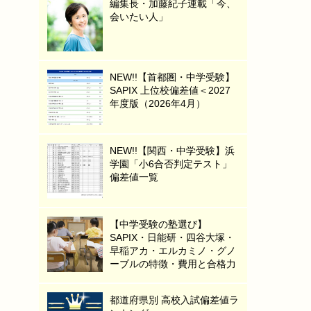
編集長・加藤紀子連載「今、
会いたい人」
NEW!!【首都圏・中学受験】
SAPIX 上位校偏差値＜2027
年度版（2026年4月）
NEW!!【関西・中学受験】浜
学園「小6合否判定テスト」
偏差値一覧
【中学受験の塾選び】
SAPIX・日能研・四谷大塚・
早稲アカ・エルカミノ・グノ
ーブルの特徴・費用と合格力
都道府県別 高校入試偏差値ラ