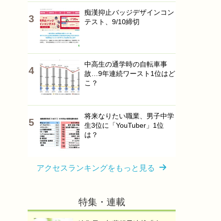
痴漢抑止バッジデザインコン
テスト、9/10締切
中高生の通学時の自転車事
故…9年連続ワースト1位はど
こ？
将来なりたい職業、男子中学
生3位に「YouTuber」1位
は？
アクセスランキングをもっと見る
特集・連載