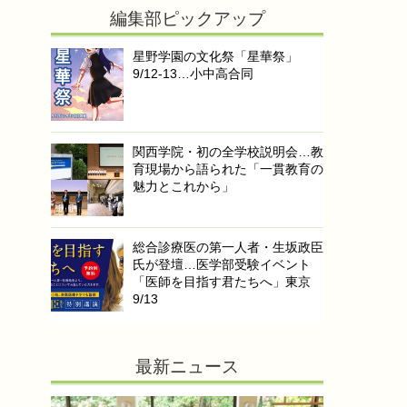
編集部ピックアップ
星野学園の文化祭「星華祭」
9/12-13…小中高合同
関西学院・初の全学校説明会…教
育現場から語られた「一貫教育の
魅力とこれから」
総合診療医の第一人者・生坂政臣
氏が登壇…医学部受験イベント
「医師を目指す君たちへ」東京
9/13
最新ニュース