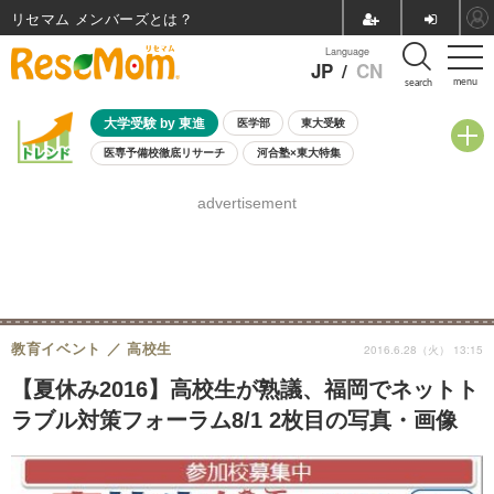
リセマム メンバーズ
Language
JP
/
CN
menu
search
大学受験 by 東進
医学部
東大受験
医専予備校徹底リサーチ
河合塾×東大特集
親子で考える大学選び
高校受験
中学受験
小学校受験
advertisement
共通テスト
夏休み
8月開催学校説明会・相談会
8月開催イベント・WS
全国公立高校 過去問
人気記事
自由研究教材（小学生向け）
自由研究教材（中学生向け）
ランキング
教育イベント
高校生
2016.6.28（火） 13:15
【夏休み2016】高校生が熟議、福岡でネットト
ラブル対策フォーラム8/1 2枚目の写真・画像