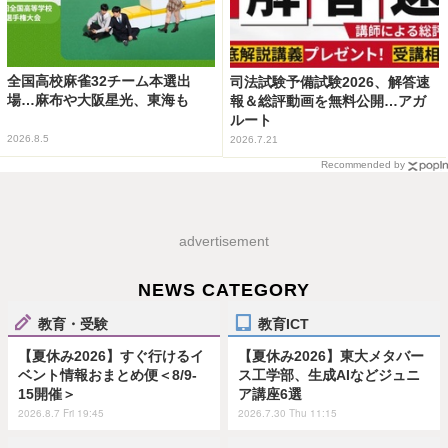
全国高校麻雀32チーム本選出
司法試験予備試験2026、解答速
場…麻布や大阪星光、東海も
報＆総評動画を無料公開…アガ
ルート
2026.8.5
2026.7.21
Recommended by
advertisement
NEWS CATEGORY
教育・受験
教育ICT
【夏休み2026】すぐ行けるイ
【夏休み2026】東大メタバー
ベント情報おまとめ便＜8/9-
ス工学部、生成AIなどジュニ
15開催＞
ア講座6選
2026.8.7 Fri 19:45
2026.7.30 Thu 11:15