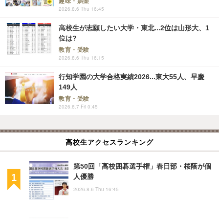
趣味・娯楽
2026.8.6 Thu 16:45
高校生が志願したい大学・東北...2位は山形大、1
位は?
教育・受験
2026.8.6 Thu 16:15
行知学園の大学合格実績2026...東大55人、早慶
149人
教育・受験
2026.8.7 Fri 0:45
高校生アクセスランキング
第50回「高校囲碁選手権」春日部・桜蔭が個
人優勝
2026.8.6 Thu 16:45