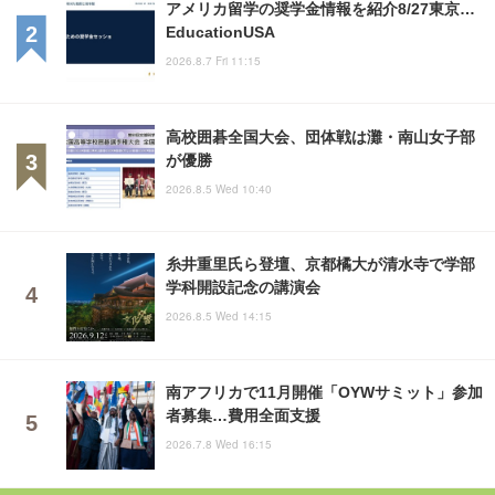
アメリカ留学の奨学金情報を紹介8/27東京…
EducationUSA
2026.8.7 Fri 11:15
高校囲碁全国大会、団体戦は灘・南山女子部
が優勝
2026.8.5 Wed 10:40
糸井重里氏ら登壇、京都橘大が清水寺で学部
学科開設記念の講演会
2026.8.5 Wed 14:15
南アフリカで11月開催「OYWサミット」参加
者募集…費用全面支援
2026.7.8 Wed 16:15