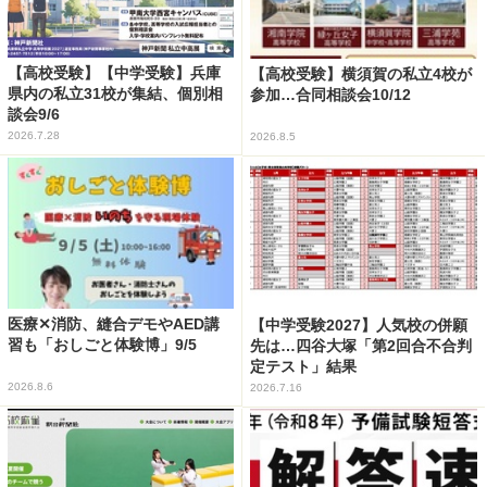
【高校受験】【中学受験】兵庫
【高校受験】横須賀の私立4校が
県内の私立31校が集結、個別相
参加…合同相談会10/12
談会9/6
2026.7.28
2026.8.5
医療✕消防、縫合デモやAED講
【中学受験2027】人気校の併願
習も「おしごと体験博」9/5
先は…四谷大塚「第2回合不合判
定テスト」結果
2026.8.6
2026.7.16