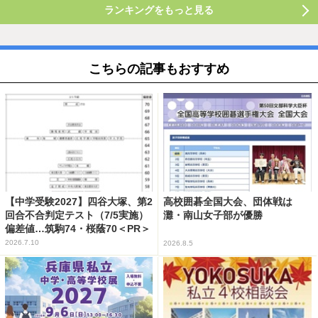
ランキングをもっと見る
こちらの記事もおすすめ
【中学受験2027】四谷大塚、第2
高校囲碁全国大会、団体戦は
回合不合判定テスト（7/5実施）
灘・南山女子部が優勝
偏差値…筑駒74・桜蔭70＜PR＞
2026.7.10
2026.8.5