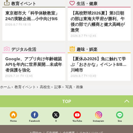
教育イベント
生活・健康
東京都市大「科学体験教室」
【高校野球2026夏】第3日朝
24の実験企画…小中向け9/6
の部は東海大甲府が勝利、午
後の部で八幡商と健大高崎が
2026.8.7 Fri 18:15
激突
2026.8.7 Fri 12:45
デジタル生活
趣味・娯楽
Google、アプリ向け年齢確認
【夏休み2026】魚に触れて学
APIを年内に世界展開…未成年
ぶ「おさかな」イベント8/8…
者保護を強化
川崎市
2026.7.31 Fri 13:45
2026.8.7 Fri 10:45
ホーム
›
教育イベント
›
高校生
›
記事
›
写真・画像
TOP
Home
Facebook
X
YouTube
Instagram
line
お問合せ
広告掲載
会社概要
リセマムについて